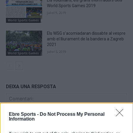
Els voluntaris, els grans triomfadors dels
World Sports Games 2019
juliol 9, 2019
World Sports Games
Els WSG s’acomiadaran dissabte al vespre
amb el lliurament de la bandera a Zagreb
2021
juliol 5, 2019
World Sports Games
DEIXA UNA RESPOSTA
Ebre Sports -
Do Not Process My Personal
Information