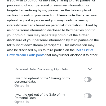
If you wish to opt-out of the sale, sharing to third parties, or
processing of your personal or sensitive information for
targeted advertising by us, please use the below opt-out
Comentari:
section to confirm your selection. Please note that after your
No
opt-out request is processed you may continue seeing
interest-based ads based on personal information utilized by
Co
us or personal information disclosed to third parties prior to
ele
your opt-out. You may separately opt-out of the further
disclosure of your personal information by third parties on the
Llo
IAB’s list of downstream participants. This information may
we
also be disclosed by us to third parties on the
IAB’s List of
Downstream Participants
that may further disclose it to other
Deseu el meu nom, el correu electrònic i el lloc web en
third parties.
aquest navegador per a la propera vegada que comenti.
Personal Data Processing Opt Outs
Captcha
6 * 5 = ?
I want to opt-out of the Sharing of my
personal data.
Please
Opted In
enter
the
I want to opt-out of the Sale of my
Personal Data.
characters
Opted In
shown