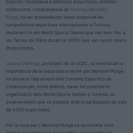
Esports i Ciutadania a diferents esportistes, entitats i
institucions. L’exalcaldessa de
Tortosa
,
Meritxell
Roigé
, va ser premiada per haver potenciat les
competicions esportives internacionals a Tortosa,
destacant-hi els World Sports Games que van tenir lloc a
les Terres de l’Ebre durant el 2019 i que van reunir milers
d’esportistes.
Jaume Domingo
, president de la UCEC, va reivindicar la
importància de la tasca duta a terme per Meritxell Roigé i
va destacar l’agraïment dels Consells Esportius de
Catalunya per, entre d’altres, haver fet possible la
organització dels World Sports Games a Tortosa, un
esdeveniment que va comptar amb la participació de més
de 4.000 esportistes.
Per la seua part, Meritxell Roigé es va mostrar molt
agraïda per l’obtenció del guardó i va encoratjar als