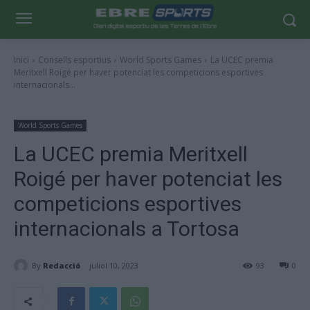
Inici
Consells esportius
World Sports Games
La UCEC premia
Meritxell Roigé per haver potenciat les competicions esportives
internacionals...
World Sports Games
La UCEC premia Meritxell
Roigé per haver potenciat les
competicions esportives
internacionals a Tortosa
By
Redacció
juliol 10, 2023
93
0