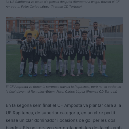
La UE Rapitenca va caure als penals després d’empatar a un gol davant el CF
Amposta. Foto: Carlos López (Premsa CD Tortosa)
El CF Amposta va donar la sorpresa davant la Rapitenca, però no va poder en
la final davant el Remolins-Bítem. Foto: Carlos López (Premsa CD Tortosa)
En la segona semifinal el CF Amposta va plantar cara a la
UE Rapitenca, de superior categoria, en un altre partit
sense un clar dominador i ocasions de gol per les dos
bandes. Els porters van ser protagonistes destacats amb