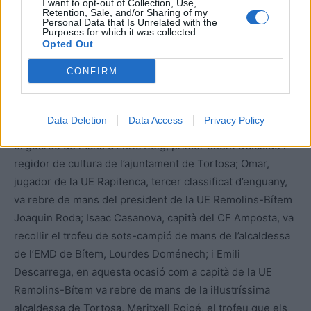
I want to opt-out of Collection, Use,
Retention, Sale, and/or Sharing of my
Personal Data that Is Unrelated with the
Purposes for which it was collected.
Opted Out
Aleix Chavarria escollit millor jugador del torneig. Foto: Carlos López (Premsa
CONFIRM
CD Tortosa)
El jove jugador Joan Gisbert en representació del CD
Data Deletion
Data Access
Privacy Policy
Tortosa, quart classificat de l’edició d’enguany, va rebre
el guardó de mans d’Enric Roig, primer tinent d’alcalde i
regidor de cultura de l’ajuntament de Tortosa; Omar,
jugador de la UE Rapitenca, tercer classificat d’enguany,
va rebre de mans del president de la UE Remolins-Bítem
Joaquin Roda; Isaac Casanova, capità del CF Amposta, va
recollir el trofeu de sots-campió de mans de l’alcaldessa
de l’EMD de Bítem, Lourdes Doménech; i Emili
Descarrega, en aquesta ocasió com a capità de la UE
Remolins-Bítem va rebre de mans de la il·lustríssima
alcaldessa de Tortosa, Meritxell Roigé, el trofeu que els