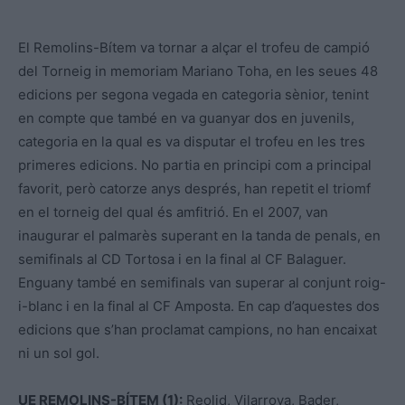
El Remolins-Bítem va tornar a alçar el trofeu de campió
del Torneig in memoriam Mariano Toha, en les seues 48
edicions per segona vegada en categoria sènior, tenint
en compte que també en va guanyar dos en juvenils,
categoria en la qual es va disputar el trofeu en les tres
primeres edicions. No partia en principi com a principal
favorit, però catorze anys després, han repetit el triomf
en el torneig del qual és amfitrió. En el 2007, van
inaugurar el palmarès superant en la tanda de penals, en
semifinals al CD Tortosa i en la final al CF Balaguer.
Enguany també en semifinals van superar al conjunt roig-
i-blanc i en la final al CF Amposta. En cap d’aquestes dos
edicions que s’han proclamat campions, no han encaixat
ni un sol gol.
UE REMOLINS-BÍTEM (1):
Reolid, Vilarroya, Bader,