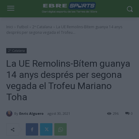
Inici
Futbol
2ª Catalana
La UE Remolins-Bítem guanya 14 anys
després per segona vegada el Trofeu...
2ª Catalana
La UE Remolins-Bítem guanya
14 anys després per segona
vegada el Trofeu Mariano
Toha
By
Enric Alguero
agost 30, 2021
296
0