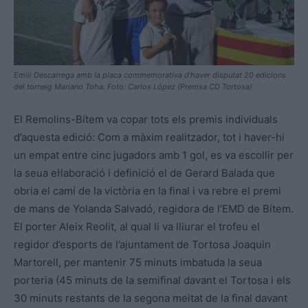
Emili Descarrega amb la placa commemorativa d’haver disputat 20 edicions
del torneig Mariano Toha. Foto: Carlos López (Premsa CD Tortosa)
El Remolins-Bítem va copar tots els premis individuals
d’aquesta edició: Com a màxim realitzador, tot i haver-hi
un empat entre cinc jugadors amb 1 gol, es va escollir per
la seua el·laboració i definició el de Gerard Balada que
obria el camí de la victòria en la final i va rebre el premi
de mans de Yolanda Salvadó, regidora de l’EMD de Bítem.
El porter Aleix Reolit, al qual li va lliurar el trofeu el
regidor d’esports de l’ajuntament de Tortosa Joaquin
Martorell, per mantenir 75 minuts imbatuda la seua
porteria (45 minuts de la semifinal davant el Tortosa i els
30 minuts restants de la segona meitat de la final davant