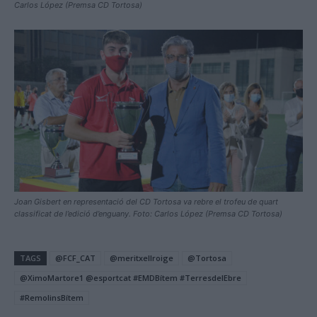
Carlos López (Premsa CD Tortosa)
Joan Gisbert en representació del CD Tortosa va rebre el trofeu de quart
classificat de l’edició d’enguany. Foto: Carlos López (Premsa CD Tortosa)
TAGS
@FCF_CAT
@meritxellroige
@Tortosa
@XimoMartore1 @esportcat #EMDBítem #TerresdelEbre
#RemolinsBítem