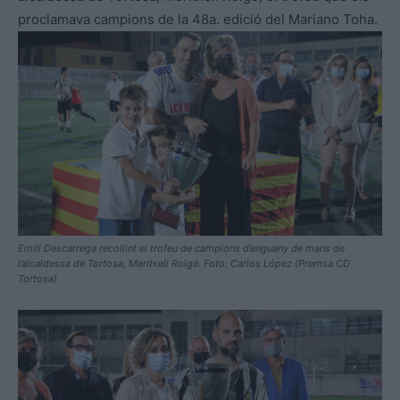
proclamava campions de la 48a. edició del Mariano Toha.
Emili Descarrega recollint el trofeu de campions d’enguany de mans de
l’alcaldessa de Tortosa, Meritxell Roigé. Foto: Carlos López (Premsa CD
Tortosa)