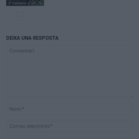
2ª Catalana
DEIXA UNA RESPOSTA
Comentari:
No
Co
ele