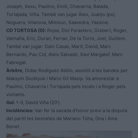
Joseph, Xexu, Paulino, Emili, Chavarria, Balada,
Tortajada, Viña. També van jugar Àlex, Juanjo (ps),
Noguera, Vilanova, Mimoun, Saavedra, Yassine.
CD TORTOSA (0):
Rojas, Eloi Forastero, Gisbert, Roger,
Valmaña, Eric, Duran, Ferran, De la Torre, Joel, Guillem.
També van jugar: Dani Casas, Martí, David, Marc
Bernardo, Pau Cid, Aleix Salvadó, Xavi Margalef, Marc
Fabregat.
Àrbitre,
Didac Rodíguez Abilio, assistit a les bandes per
Maksym Skoblyuk i Mario Gil Masip. Va amonestar a
Paulino, Chavarria i Tortajada pels locals i a Roger pels
visitants.
Gol:
1-0, David Viña (20′).
Incidències:
Van fer la sacada d’honor previ a la disputa
del partit les besnetes de Mariano Toha, Ona i Aina
Benet.