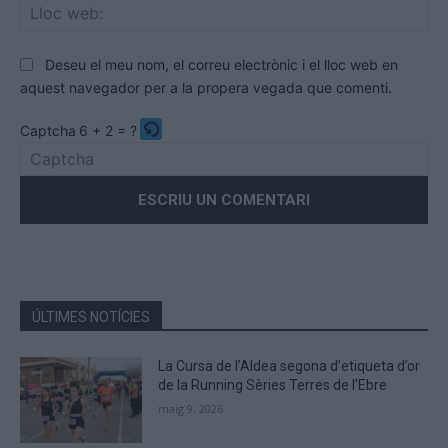
Llo
we
Deseu el meu nom, el correu electrònic i el lloc web en
aquest navegador per a la propera vegada que comenti.
Captcha
6 + 2 = ?
Please
enter
the
characters
shown
in
the
ÚLTIMES NOTÍCIES
CAPTCHA
to
La Cursa de l’Aldea segona d’etiqueta d’or
verify
de la Running Sèries Terres de l’Ebre
that
maig 9, 2026
you
are