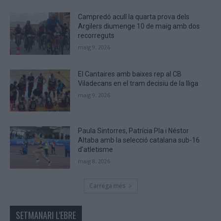
human.
Campredó acull la quarta prova dels
Argilers diumenge 10 de maig amb dos
recorreguts
maig 9, 2026
El Cantaires amb baixes rep al CB
Viladecans en el tram decisiu de la lliga
maig 9, 2026
Paula Sintorres, Patrícia Pla i Néstor
Altaba amb la selecció catalana sub-16
d’atletisme
maig 8, 2026
Carrega més
SETMANARI L'EBRE