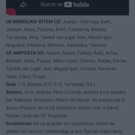
UE REMOLINS-BÍTEM (2):
Juanjo, Vilarroya, Badr,
Joseph, Xexu, Paulino, Emili, Chavarria, Balada,
Tortajada, Viña. També van jugar Àlex, Reolid (ps),
Noguera, Vilanova, Mimoun, Saavedra, Yassine.
CF AMPOSTA (0):
Ruben, David, Calleja, Raül, Arnau
Beltran, Aliau, Peque, Marc López, Camen, Felipe, Ferran.
També van jugar Joel, Miguel (ps), Corella, Ferreres,
Isaac, Cano, Drago.
Gols:
1-0, Balada (21′): 2-0, Tortajada (54′).
Àrbitre,
Srta. Andrea Tena Colomé, assistit a les bandes
per Maksym Skoblyuk i Mario Gil Masip. Va amonestar a
Xexu i Paulino de la UE Remolins-Bítem i per a David,
Felipe i Joel del CF Amposta.
Incidències:
Es va guardar un respectuós minut de
silenci en record i homenatge a dos figures importants