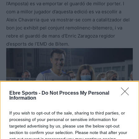
l’Amposta) es va emportar el guardó de millor porter. I
com a millor jugador d’aquesta edició es va escollir a
Aleix Chavarria que va mostrar-se com a catalitzador del
bon joc exhibit pel conjunt remolinenc-bitemero, i va
rebre el guardó de mans d’Enric Zaragoza regidor
d’esports de l’EMD de Bítem.
Ebre Sports -
Do Not Process My Personal
Information
If you wish to opt-out of the sale, sharing to third parties, or
processing of your personal or sensitive information for
El remolinenc Gerard Balada, amb el guardó de ‘pitxixi’ de la 48a. edició. Foto:
targeted advertising by us, please use the below opt-out
Carlos López (Premsa CD Tortosa)
section to confirm your selection. Please note that after your