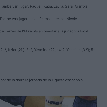
. També van jugar: Raquel, Kàtia, Laura, Sara, Arantxa.
També van jugar: Itziar, Emma, Iglesias, Nicole.
e Terres de l’Ebre. Va amonestar a la jugadora local
; 2-2, Itziar (21′); 3-2, Yasmina (22′); 4-2, Yasmina (32′); 5-
çat de la darrera jornada de la lligueta d’ascens a