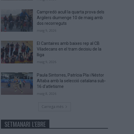
Campredó acull la quarta prova dels
Argilers diumenge 10 de maig amb
dos recorreguts
maig 9, 2026
El Cantaires amb baixes rep al CB
Viladecans en el tram decisiu de la
lliga
maig 9, 2026
Paula Sintorres, Patrícia Pla i Néstor
Altaba amb la selecció catalana sub-
16 d’atletisme
maig 8, 2026
Carrega més
SETMANARI L'EBRE