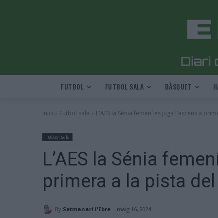
FUTBOL
FUTBOL SALA
BÀSQUET
H
Inici
Futbol sala
L'AES la Sénia femení es juga l'ascens a primer
Futbol sala
L’AES la Sénia femení
primera a la pista del 
By
Setmanari l'Ebre
maig 16, 2024