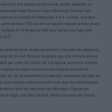
p senienc a la categoria femenina, poden segellar un
 temporada magnífica per a les d’Aparicio. Només han
petició a la pista del Batea per 6 a 4. I a més, quedant
ols ha rebut (16) durant la lligueta regular prèvia abans
s trobarà al FS Amposta (46) que ha fet una lliga molt
s (47).
des podrien tenir accés igualment a l’ascens de categoria,
cens de Divisió d’Honor catalana cap a la primera divisió
cable per a les del Camp de Tarragona, tenint en compte
 Casserres (que marca a hores d’ara la situació de
putar-se. En la penúltima jornada del campionat de lliga es
rana, que compta amb tres punts més que les morelleques.
e combinar amb les derrotes del Montepio Casserres
e la lliga) i del Sant Quirze Vallés a la pista del Futsal