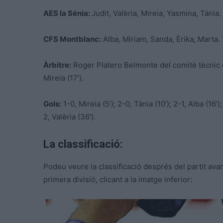
AES la Sénia:
Judit, Valèria, Mireia, Yasmina, Tània
CFS Montblanc:
Alba, Míriam, Sanda, Èrika, Marta. 
Àrbitre:
Roger Platero Belmonte del comitè tècnic d
Mireia (17′).
Gols:
1-0, Mireia (5′); 2-0, Tània (10′); 2-1, Alba (16′)
2, Valèria (36′).
La classificació:
Podeu veure la classificació després del partit avan
primera divisió, clicant a la imatge inferior: