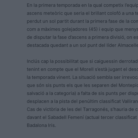
En la primera temporada en la qual competix l’equi
ascens meteòric que seria el brillant colofó a una
perdut un sol partit durant la primera fase de la com
com a màximes golejadores (45) i equip que menys g
de disputar la fase d’ascens a primera divisió, on e
destacada quedant a un sol punt del líder Almacelle
Inclús cap la possibilitat que si caiguessin derrota
tenint en compte que el Morell s’està jugant el des
la temporada vinent. La situació sembla ser irrevo
que són sis punts els que les separen del Montepio
salvació a la categoria) a falta de sis punts per dis
desplacen a la pista del penúltim classificat Valli
Cas de victòria de les del Tarragonés, s’hauria d
davant el Sabadell Femení (actual tercer classificat d
Badalona Iris.