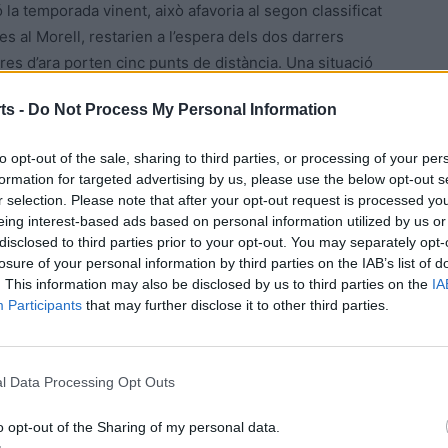
ó la temporada vinent, això afavoria al segon classificat
s al Morell, restarien a l’espera dels dos darrers
es d’ara porten cinc punts de distància. Una situació
rell, que de totes totes els permetria dependre d’elles
ts -
Do Not Process My Personal Information
en compte que el factor del coeficient particular respecte
sificades, és favorable a les del Montsià en cas d’empat a
to opt-out of the sale, sharing to third parties, or processing of your per
formation for targeted advertising by us, please use the below opt-out s
r selection. Please note that after your opt-out request is processed y
 fa dependre d’elles mateixes
eing interest-based ads based on personal information utilized by us or
disclosed to third parties prior to your opt-out. You may separately opt-
losure of your personal information by third parties on the IAB’s list of
tava un duel on les jugadores de Joel Aparicio es jugaven
. This information may also be disclosed by us to third parties on the
IA
la darrera jornada del campionat a la pista del Morell.
Participants
that may further disclose it to other third parties.
nció de donar-li emoció a la recta final del campionat,
at ara mateix. Era un compromís avançat a la darrera
l Data Processing Opt Outs
en clarament dominadores del compromís, generant
o opt-out of the Sharing of my personal data.