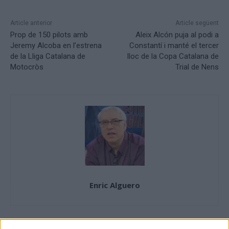
Article anterior
Article següent
Prop de 150 pilots amb
Aleix Alcón puja al podi a
Jeremy Alcoba en l’estrena
Constantí i manté el tercer
de la Lliga Catalana de
lloc de la Copa Catalana de
Motocròs
Trial de Nens
Enric Alguero