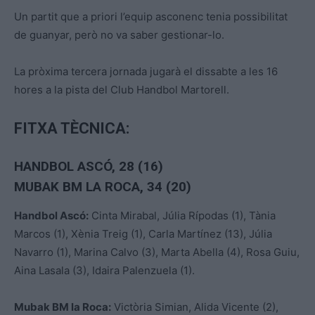
Un partit que a priori l’equip asconenc tenia possibilitat
de guanyar, però no va saber gestionar-lo.
La pròxima tercera jornada jugarà el dissabte a les 16
hores a la pista del Club Handbol Martorell.
FITXA TÈCNICA:
HANDBOL ASCÓ, 28 (16)
MUBAK BM LA ROCA, 34 (20)
Handbol Ascó:
Cinta Mirabal, Júlia Rípodas (1), Tània
Marcos (1), Xènia Treig (1), Carla Martínez (13), Júlia
Navarro (1), Marina Calvo (3), Marta Abella (4), Rosa Guiu,
Aina Lasala (3), Idaira Palenzuela (1).
Mubak BM la Roca:
Victòria Simian, Alida Vicente (2),