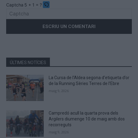
Captcha
5 + 1 = ?
Please
enter
the
characters
shown
in
the
ÚLTIMES NOTÍCIES
CAPTCHA
to
La Cursa de l’Aldea segona d’etiqueta d’or
verify
de la Running Sèries Terres de l’Ebre
that
maig 9, 2026
you
are
human.
Campredó acull la quarta prova dels
Argilers diumenge 10 de maig amb dos
recorreguts
maig 9, 2026