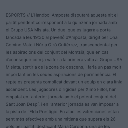
ESPORTS // L’Handbol Amposta disputarà aquesta nit el
partit pendent corresponent a la quinzena jornada amb
el Grupo USA Mislata, Un duel que es jugarà a porta
tancada a les 19:30 al pavelló d’Amposta, dirigit per Ona
Comino Mato i Núria Giró Gutiérrez, transcendental per
les aspiracions del conjunt del Montsià, que en cas
d’aconseguir com ja va fer a la primera volta al Grupo USA
Mislata, sortiria de la zona de descens, i faria un pas molt
important en les seues aspiracions de permanència. El
repte es presenta complicat davant un equip en clara línia
ascendent. Les jugadores dirigides per Ximo Fillol, han
empatat en l’anterior jornada amb el potent conjunt del
Sant Joan Despí, i en l’anterior jornada es van imposar a
la pista de l’Elda Prestigio. En atac les valencianes estan
sent més efectives amb una mitjana que supera els 26
gols per partit, destacant Maria Cardona, una de les