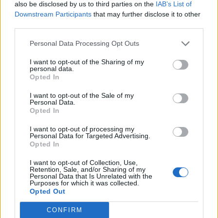
also be disclosed by us to third parties on the
IAB’s List of
characters
Downstream Participants
that may further disclose it to other
shown
third parties.
in
the
ÚLTIMES NOTÍCIES
Personal Data Processing Opt Outs
CAPTCHA
to
I want to opt-out of the Sharing of my
La Cursa de l’Aldea segona d’etiqueta d’or
verify
personal data.
de la Running Sèries Terres de l’Ebre
Opted In
that
maig 9, 2026
you
I want to opt-out of the Sale of my
are
Personal Data.
human.
Opted In
Campredó acull la quarta prova dels
Argilers diumenge 10 de maig amb dos
I want to opt-out of processing my
Personal Data for Targeted Advertising.
recorreguts
Opted In
maig 9, 2026
I want to opt-out of Collection, Use,
Retention, Sale, and/or Sharing of my
El Cantaires amb baixes rep al CB
Personal Data that Is Unrelated with the
Purposes for which it was collected.
Viladecans en el tram decisiu de la lliga
Opted Out
maig 9, 2026
CONFIRM