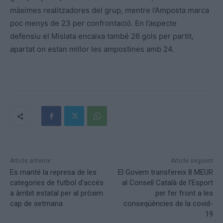
màximes realitzadores del grup, mentre l’Amposta marca
poc menys de 23 per confrontació. En l’aspecte
defensiu el Mislata encaixa també 26 gols per partit,
apartat on estan millor les ampostines amb 24.
Article anterior
Article següent
Es manté la represa de les
El Govern transfereix 8 MEUR
categories de futbol d’accés
al Consell Català de l’Esport
a àmbit estatal per al pròxim
per fer front a les
cap de setmana
conseqüències de la covid-
19