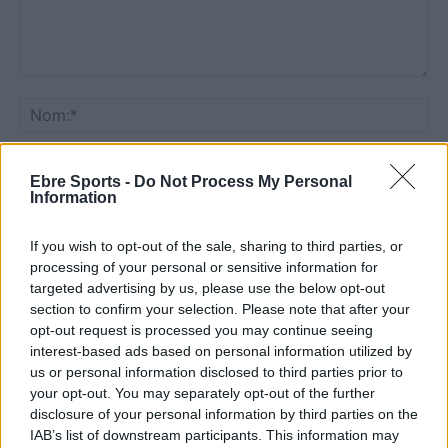
Comentari:
No
Co
Ebre Sports -
Do Not Process My Personal
ele
Information
Llo
we
If you wish to opt-out of the sale, sharing to third parties, or
processing of your personal or sensitive information for
Deseu el meu nom, el correu electrònic i el lloc web en
targeted advertising by us, please use the below opt-out
aquest navegador per a la propera vegada que comenti.
section to confirm your selection. Please note that after your
opt-out request is processed you may continue seeing
Captcha
8 + 2 = ?
interest-based ads based on personal information utilized by
us or personal information disclosed to third parties prior to
your opt-out. You may separately opt-out of the further
Please
disclosure of your personal information by third parties on the
enter
IAB’s list of downstream participants. This information may
the