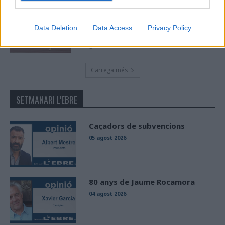
Paula Sintorres, Patrícia Pla i Néstor
Altaba amb la selecció catalana sub-16
Data Deletion
Data Access
Privacy Policy
d’atletisme
maig 8, 2026
Carrega més
SETMANARI L'EBRE
Caçadors de subvencions
05 agost 2026
80 anys de Jaume Rocamora
04 agost 2026