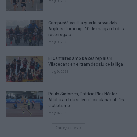
maig 9, 2026
you
are
human.
Campredó acull la quarta prova dels
Argilers diumenge 10 de maig amb dos
recorreguts
maig 9, 2026
El Cantaires amb baixes rep al CB
Viladecans en el tram decisiu de la lliga
maig 9, 2026
Paula Sintorres, Patrícia Pla i Néstor
Altaba amb la selecció catalana sub-16
d’atletisme
maig 8, 2026
Carrega més