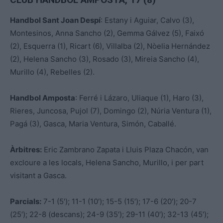
Handbol Sant Joan Despí
: Estany i Aguiar, Calvo (3),
Montesinos, Anna Sancho (2), Gemma Gálvez (5), Faixó
(2), Esquerra (1), Ricart (6), Villalba (2), Nòelia Hernández
(2), Helena Sancho (3), Rosado (3), Mireia Sancho (4),
Murillo (4), Rebelles (2).
Handbol Amposta
: Ferré i Lázaro, Uliaque (1), Haro (3),
Rieres, Juncosa, Pujol (7), Domingo (2), Núria Ventura (1),
Pagá (3), Gasca, Maria Ventura, Simón, Caballé.
Àrbitres:
Eric Zambrano Zapata i Lluis Plaza Chacón, van
excloure a les locals, Helena Sancho, Murillo, i per part
visitant a Gasca.
Parcials:
7-1 (5′); 11-1 (10′); 15-5 (15′); 17-6 (20′); 20-7
(25′); 22-8 (descans); 24-9 (35′); 29-11 (40′); 32-13 (45′);