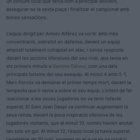
un conjunt local que tenia com a principal al·licient,
assegurar-se la sexta plaça i finalitzar el campionat amb
bones sensacions.
L’equip dirigit per Antoni Alférez va sortir amb més
concentració, sobretot en defensa, davant un equip
ampostí totalment col·lapsat en atac, i sense resposta
davant les accions ofensives del seu rival, que tenia en
els primers minuts a
Gemma Gàlvez
, com una dels
principals botxins del seu exequip. Al minut 4 amb 5-1,
Marc Fornós va demanar el primer temps mort, davant la
tempesta que li venia a sobre el seu equip. L’intent de fer
reaccionar a les seues jugadores no va tenir l’efecte
esperat. El Sant Joan Despí va continuar augmentant la
seua renda, davant la poca inspiració ofensiva de les
jugadores visitants, que al minut 10, només havien anotat
tan sols un gol. Al minut 12, l’equip local ja havia superat
l’avantatge de 10 gols, moment en el qual es va produir