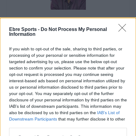
Enric Alguero
Ebre Sports -
Do Not Process My Personal
Information
ARTICLES RELACIONATS
If you wish to opt-out of the sale, sharing to third parties, or
processing of your personal or sensitive information for
targeted advertising by us, please use the below opt-out
El Centre d’Esports Tortosa no va mantenir
section to confirm your selection. Please note that after your
el bon nivell de joc d’inici de partit
opt-out request is processed you may continue seeing
maig 7, 2026
interest-based ads based on personal information utilized by
Handbol
us or personal information disclosed to third parties prior to
your opt-out. You may separately opt-out of the further
Contundent victòria per acabar la Lliga
disclosure of your personal information by third parties on the
Catalana d’Or amb bones sensacions
IAB’s list of downstream participants. This information may
maig 3, 2026
also be disclosed by us to third parties on the
IAB’s List of
Handbol
Downstream Participants
that may further disclose it to other
third parties.
El Centre d’Esports Tortosa sorprès per