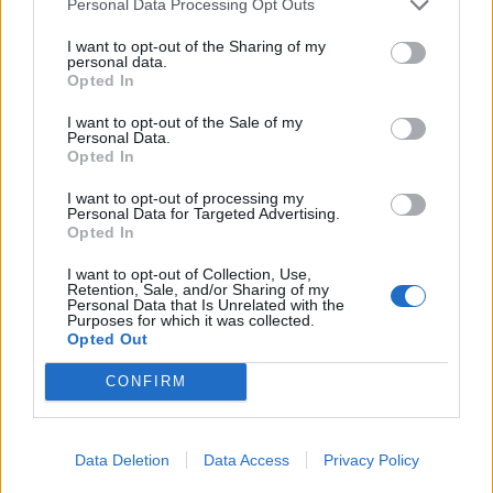
part d’un rival que lluita per la
Personal Data Processing Opt Outs
permanència
I want to opt-out of the Sharing of my
abril 29, 2026
Handbol
personal data.
Opted In
I want to opt-out of the Sale of my
Personal Data.
Opted In
DEIXA UNA RESPOSTA
I want to opt-out of processing my
Personal Data for Targeted Advertising.
Opted In
I want to opt-out of Collection, Use,
Retention, Sale, and/or Sharing of my
Personal Data that Is Unrelated with the
Purposes for which it was collected.
Opted Out
CONFIRM
Comentari:
No
Data Deletion
Data Access
Privacy Policy
Co