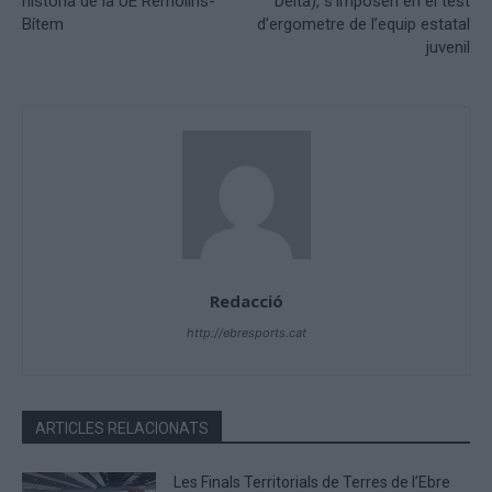
història de la UE Remolins-
Delta), s’imposen en el test
Bítem
d’ergometre de l’equip estatal
juvenil
Redacció
http://ebresports.cat
ARTICLES RELACIONATS
Les Finals Territorials de Terres de l’Ebre