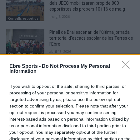
dels JEEC mobilitzaran prop de 800
esportistes els propers 10 i 16 de maig
maig 6, 2026
Consells esportius
Pinell de Brai escenari de l’última jornada
territorial d’escacs escolar de les Terres de
l’Ebre
abril 13, 2026
Consells esportius
Ebre Sports -
Do Not Process My Personal
L’Ametlla de Mar escenari dissabte 28 de
Information
març dels comarcals escolars de natació i
patinatge artístic del Baix Ebre
If you wish to opt-out of the sale, sharing to third parties, or
març 26, 2026
Consells esportius
processing of your personal or sensitive information for
targeted advertising by us, please use the below opt-out
section to confirm your selection. Please note that after your
opt-out request is processed you may continue seeing
interest-based ads based on personal information utilized by
DEIXA UNA RESPOSTA
us or personal information disclosed to third parties prior to
your opt-out. You may separately opt-out of the further
disclosure of your personal information by third parties on the