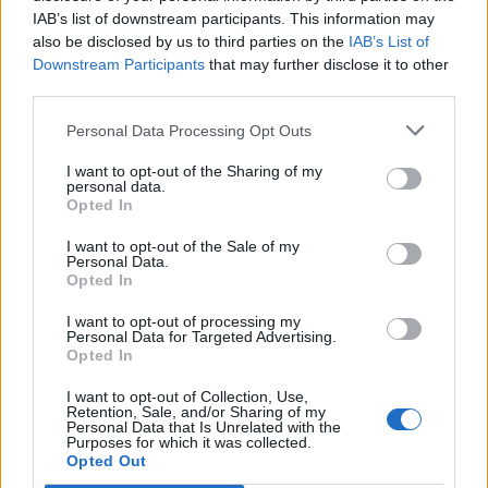
IAB’s list of downstream participants. This information may
also be disclosed by us to third parties on the
IAB’s List of
Downstream Participants
that may further disclose it to other
third parties.
Personal Data Processing Opt Outs
Comentari:
I want to opt-out of the Sharing of my
No
personal data.
Opted In
Co
I want to opt-out of the Sale of my
Personal Data.
ele
Opted In
Llo
I want to opt-out of processing my
we
Personal Data for Targeted Advertising.
Opted In
Deseu el meu nom, el correu electrònic i el lloc web en
aquest navegador per a la propera vegada que comenti.
I want to opt-out of Collection, Use,
Retention, Sale, and/or Sharing of my
Personal Data that Is Unrelated with the
Captcha
10 + 4 = ?
Purposes for which it was collected.
Opted Out