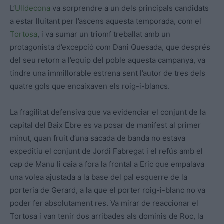
L’
Ulldecona
va sorprendre a un dels principals candidats
a estar lluitant per l’ascens aquesta temporada, com el
Tortosa
, i va sumar un triomf treballat amb un
protagonista d’excepció com Dani Quesada, que després
del seu retorn a l’equip del poble aquesta campanya, va
tindre una immillorable estrena sent l’autor de tres dels
quatre gols que encaixaven els roig-i-blancs.
La fragilitat defensiva que va evidenciar el conjunt de la
capital del Baix Ebre es va posar de manifest al primer
minut, quan fruit d’una sacada de banda no estava
expeditiu el conjunt de Jordi Fabregat i el refús amb el
cap de Manu li caia a fora la frontal a Eric que empalava
una volea ajustada a la base del pal esquerre de la
porteria de Gerard, a la que el porter roig-i-blanc no va
poder fer absolutament res. Va mirar de reaccionar el
Tortosa i van tenir dos arribades als dominis de Roc, la