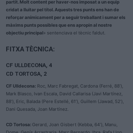
partit. Molt content per haver-nos imposat a un equip
cridat a lluitar pel títol. Aquests tres punts ens han de
reforçar anímicament per a seguir treballant i sumar els
màxims punts possibles que ens apropin al nostre
objectiu principal
» sentenciava el tècnic faldut.
FITXA TÈCNICA:
CF ULLDECONA
, 4
CD TORTOSA, 2
CF Ulldecona:
Roc, Marc Fabregat, Cardona (Ferré, 88’),
Mark Blasco, Ivan Escala, David Callarisa (Javi Martínez,
88’), Eric, Balada (Pere Estellé, 61’), Guillem (Jawad, 52’),
Dani Quesada, Joan Martínez.
CD Tortosa:
Gerard, Joan Gisbert (Kebba, 64’), Manu,
Dome, Genís Arrastraria, Marc Bernardo, Ibra, Rafa Llop,