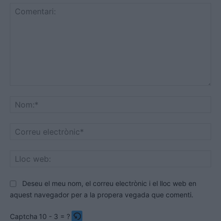
Comentari:
No
Co
ele
Llo
we
Deseu el meu nom, el correu electrònic i el lloc web en
aquest navegador per a la propera vegada que comenti.
Captcha
10 - 3 = ?