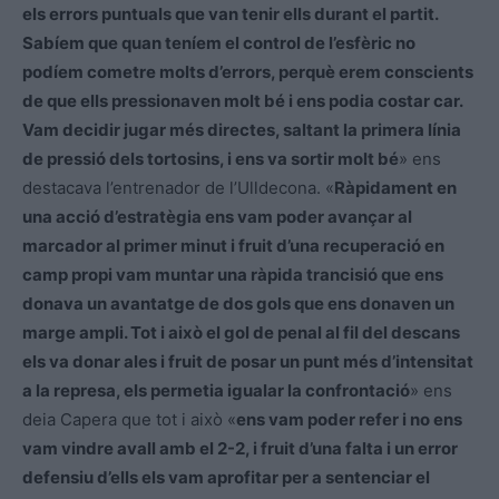
els errors puntuals que van tenir ells durant el partit.
Sabíem que quan teníem el control de l’esfèric no
podíem cometre molts d’errors, perquè erem conscients
de que ells pressionaven molt bé i ens podia costar car.
Vam decidir jugar més directes, saltant la primera línia
de pressió dels tortosins, i ens va sortir molt bé
» ens
destacava l’entrenador de l’Ulldecona. «
Ràpidament en
una acció d’estratègia ens vam poder avançar al
marcador al primer minut i fruit d’una recuperació en
camp propi vam muntar una ràpida trancisió que ens
donava un avantatge de dos gols que ens donaven un
marge ampli. Tot i això el gol de penal al fil del descans
els va donar ales i fruit de posar un punt més d’intensitat
a la represa, els permetia igualar la confrontació
» ens
deia Capera que tot i això «
ens vam poder refer i no ens
vam vindre avall amb el 2-2, i fruit d’una falta i un error
defensiu d’ells els vam aprofitar per a sentenciar el