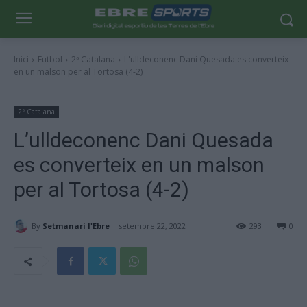
Inici
Futbol
2ª Catalana
L'ulldeconenc Dani Quesada es converteix
en un malson per al Tortosa (4-2)
2ª Catalana
L’ulldeconenc Dani Quesada
es converteix en un malson
per al Tortosa (4-2)
By
Setmanari l'Ebre
setembre 22, 2022
293
0