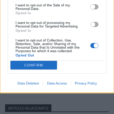
I want to opt-out of the Sale of my
Personal Data.
Article anterior
Article següent
Opted In
El renovat Handbol Ascó
El Camarles perdona al
comença la Lliga Catalana
principi i no passa de l’empat
I want to opt-out of processing my
Personal Data for Targeted Advertising.
amb derrota (23-27)
davant del Móra la Nova (0-0)
Opted In
I want to opt-out of Collection, Use,
Retention, Sale, and/or Sharing of my
Personal Data that Is Unrelated with the
Purposes for which it was collected.
Opted Out
CONFIRM
Data Deletion
Data Access
Privacy Policy
Setmanari l'Ebre
ARTICLES RELACIONATS