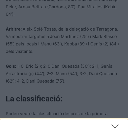
Peke, Arnau Beltran (Cardona, 80’), Pau Miralles (Kabir,
64’).
Àrbitre:
Aleix Solé Tosas, de la delegació de Tarragona.
Va mostrar targetes a Joan Martínez (25’) i Mark Blasco
(55’) pels locals i Manu (63’), Kebba (89’) i Genís (2) (84’)
dels visitants.
Gols:
1-0, Eric (2’); 2-0 Dani Quesada (30’); 2-1, Genís
Arrastraria (p) (44’); 2-2, Manu (54’); 3-2, Dani Quesada
(62’); 4-2, Dani Quesada (75’).
La classificació:
Podeu veure la classificació després de la primera
jornada de lliga al subgrup 6B de la segona catalana,