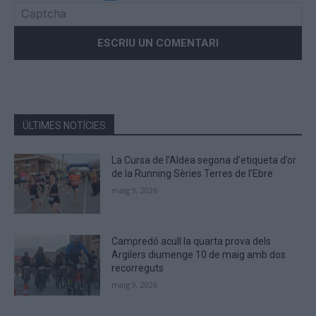
Please
enter
the
characters
shown
in
the
ÚLTIMES NOTÍCIES
CAPTCHA
to
La Cursa de l’Aldea segona d’etiqueta d’or
verify
de la Running Sèries Terres de l’Ebre
that
maig 9, 2026
you
are
human.
Campredó acull la quarta prova dels
Argilers diumenge 10 de maig amb dos
recorreguts
maig 9, 2026