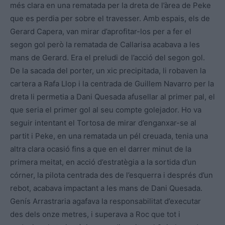
més clara en una rematada per la dreta de l’àrea de Peke
que es perdia per sobre el travesser. Amb espais, els de
Gerard Capera, van mirar d’aprofitar-los per a fer el
segon gol però la rematada de Callarisa acabava a les
mans de Gerard. Era el preludi de l’acció del segon gol.
De la sacada del porter, un xic precipitada, li robaven la
cartera a Rafa Llop i la centrada de Guillem Navarro per la
dreta li permetia a Dani Quesada afusellar al primer pal, el
que seria el primer gol al seu compte golejador. Ho va
seguir intentant el Tortosa de mirar d’enganxar-se al
partit i Peke, en una rematada un pél creuada, tenia una
altra clara ocasió fins a que en el darrer minut de la
primera meitat, en acció d’estratègia a la sortida d’un
córner, la pilota centrada des de l’esquerra i després d’un
rebot, acabava impactant a les mans de Dani Quesada.
Genís Arrastraria agafava la responsabilitat d’executar
des dels onze metres, i superava a Roc que tot i