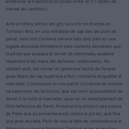
endevinar la trajectòria no podia evitar el 2-1 abans de
marxar als vestidors.
Amb el reforç anímic del gol, va sortir en tromba en
Tortosa i Ibra, en una rematada de cap des del punt de
penal, veia com Cardona salvava baix dels pals en una
jugada discutida tímidament pels visitants demanant que
la pilota que acabava al servei de cantonada, acabava
impactant a les mans del defensor ulldeconenc. No
obstant això, del córner es generava l’acció de l’empat
quan Manu de cap superava a Roc i restablia la igualtat al
marcador. Començava un nou partit. La inèrcia de l’empat
va esperonar als tortosins, que van tenir la possibilitat de
donar-li la volta al marcador, quan en un desplaçament de
línia defensiva de Genís Arrastraria la pilota li caia a peus
de Peke que es presentava sol contra el porter, que feia
una gran aturada. Però de nou la falta de contundència al
darrera li va passar factura al Tortosa, quan arran d’una