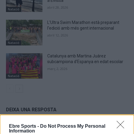
a Eivissa
abril 28, 2026
Natació
L’Ultra Swim Marathon està preparant
l’edició amb més gent internacional
abril 12, 2026
Natació
Catalunya amb Martina Juárez
subcampiona d’Espanya en edat escolar
març 2, 2026
Natació
DEIXA UNA RESPOSTA
Ebre Sports -
Do Not Process My Personal
Information