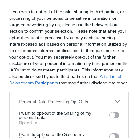
If you wish to opt-out of the sale, sharing to third parties, or
processing of your personal or sensitive information for
targeted advertising by us, please use the below opt-out
section to confirm your selection. Please note that after your
Comentari:
opt-out request is processed you may continue seeing
No
interest-based ads based on personal information utilized by
us or personal information disclosed to third parties prior to
your opt-out. You may separately opt-out of the further
Co
disclosure of your personal information by third parties on the
ele
IAB’s list of downstream participants. This information may
also be disclosed by us to third parties on the
IAB’s List of
Llo
Downstream Participants
that may further disclose it to other
we
third parties.
Deseu el meu nom, el correu electrònic i el lloc web en
Personal Data Processing Opt Outs
aquest navegador per a la propera vegada que comenti.
I want to opt-out of the Sharing of my
Captcha
6 * 2 = ?
personal data.
Opted In
Please
I want to opt-out of the Sale of my