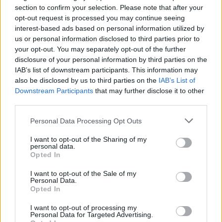
section to confirm your selection. Please note that after your
Co
opt-out request is processed you may continue seeing
ele
interest-based ads based on personal information utilized by
us or personal information disclosed to third parties prior to
Llo
your opt-out. You may separately opt-out of the further
we
disclosure of your personal information by third parties on the
Deseu el meu nom, el correu electrònic i el lloc web en
IAB’s list of downstream participants. This information may
aquest navegador per a la propera vegada que comenti.
also be disclosed by us to third parties on the
IAB’s List of
Downstream Participants
that may further disclose it to other
Captcha
10 + 5 = ?
third parties.
Personal Data Processing Opt Outs
Please
enter
I want to opt-out of the Sharing of my
personal data.
the
Opted In
characters
shown
I want to opt-out of the Sale of my
in
Personal Data.
Opted In
the
ÚLTIMES NOTÍCIES
CAPTCHA
I want to opt-out of processing my
to
Personal Data for Targeted Advertising.
La Cursa de l’Aldea segona d’etiqueta d’or
verify