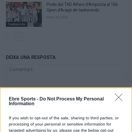
Podis del TKD Alfaro d’Amposta al 10è
Open d’Aragó de taekwondo
març 25, 2026
Taekwondo
DEIXA UNA RESPOSTA
Ebre Sports -
Do Not Process My Personal
Information
Comentari:
If you wish to opt-out of the sale, sharing to third parties, or
No
processing of your personal or sensitive information for
targeted advertising by us, please use the below opt-out