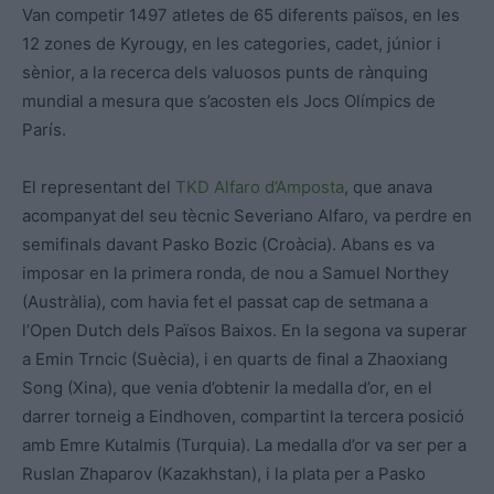
Van competir 1497 atletes de 65 diferents països, en les
12 zones de Kyrougy, en les categories, cadet, júnior i
sènior, a la recerca dels valuosos punts de rànquing
mundial a mesura que s’acosten els Jocs Olímpics de
París.
El representant del
TKD Alfaro
d’Amposta
, que anava
acompanyat del seu tècnic Severiano Alfaro, va perdre en
semifinals davant Pasko Bozic (Croàcia). Abans es va
imposar en la primera ronda, de nou a Samuel Northey
(Austràlia), com havia fet el passat cap de setmana a
l’Open Dutch dels Països Baixos. En la segona va superar
a Emin Trncic (Suècia), i en quarts de final a Zhaoxiang
Song (Xina), que venia d’obtenir la medalla d’or, en el
darrer torneig a Eindhoven, compartint la tercera posició
amb Emre Kutalmis (Turquia). La medalla d’or va ser per a
Ruslan Zhaparov (Kazakhstan), i la plata per a Pasko