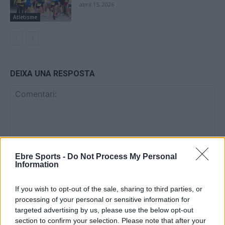
abril 15, 2026
Atletisme
DEIXA UNA RESPOSTA
Ebre Sports -
Do Not Process My Personal
Information
Comentari:
No
If you wish to opt-out of the sale, sharing to third parties, or
processing of your personal or sensitive information for
targeted advertising by us, please use the below opt-out
Co
section to confirm your selection. Please note that after your
ele