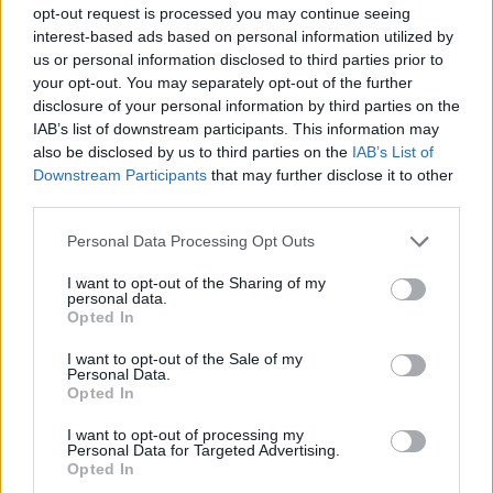
opt-out request is processed you may continue seeing
Llo
interest-based ads based on personal information utilized by
we
us or personal information disclosed to third parties prior to
your opt-out. You may separately opt-out of the further
Deseu el meu nom, el correu electrònic i el lloc web en
disclosure of your personal information by third parties on the
aquest navegador per a la propera vegada que comenti.
IAB’s list of downstream participants. This information may
also be disclosed by us to third parties on the
IAB’s List of
Captcha
5 * 1 = ?
Downstream Participants
that may further disclose it to other
third parties.
Please
Personal Data Processing Opt Outs
enter
the
I want to opt-out of the Sharing of my
personal data.
characters
Opted In
shown
in
I want to opt-out of the Sale of my
the
Personal Data.
ÚLTIMES NOTÍCIES
CAPTCHA
Opted In
to
La Cursa de l’Aldea segona d’etiqueta d’or
I want to opt-out of processing my
verify
Personal Data for Targeted Advertising.
de la Running Sèries Terres de l’Ebre
that
Opted In
maig 9, 2026
you