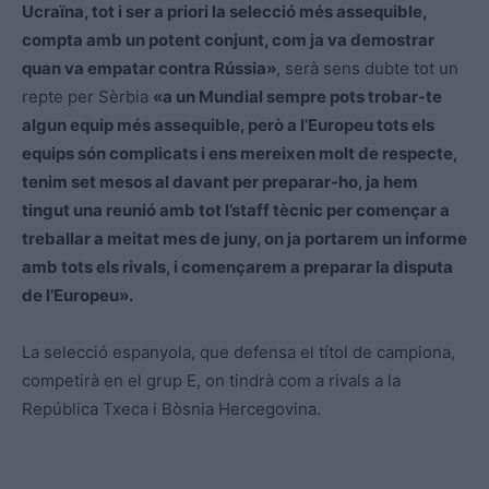
Ucraïna, tot i ser a priori la selecció més assequible,
compta amb un potent conjunt, com ja va demostrar
quan va empatar contra Rússia»
, serà sens dubte tot un
repte per Sèrbia
«a un Mundial sempre pots trobar-te
algun equip més assequible, però a l’Europeu tots els
equips són complicats i ens mereixen molt de respecte,
tenim set mesos al davant per preparar-ho, ja hem
tingut una reunió amb tot l’staff tècnic per començar a
treballar a meitat mes de juny, on ja portarem un informe
amb tots els rivals, i començarem a preparar la disputa
de l’Europeu».
La selecció espanyola, que defensa el títol de campiona,
competirà en el grup E, on tindrà com a rivals a la
República Txeca i Bòsnia Hercegovina.