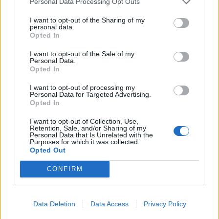
Personal Data Processing Opt Outs
ele
I want to opt-out of the Sharing of my
Llo
personal data.
we
Opted In
Deseu el meu nom, el correu electrònic i el lloc web en
I want to opt-out of the Sale of my
Personal Data.
aquest navegador per a la propera vegada que comenti.
Opted In
Captcha
8 * 3 = ?
I want to opt-out of processing my
Personal Data for Targeted Advertising.
Opted In
Please
enter
I want to opt-out of Collection, Use,
Retention, Sale, and/or Sharing of my
the
Personal Data that Is Unrelated with the
characters
Purposes for which it was collected.
Opted Out
shown
in
CONFIRM
the
ÚLTIMES NOTÍCIES
CAPTCHA
to
La Cursa de l’Aldea segona d’etiqueta d’or
verify
Data Deletion
Data Access
Privacy Policy
de la Running Sèries Terres de l’Ebre
that