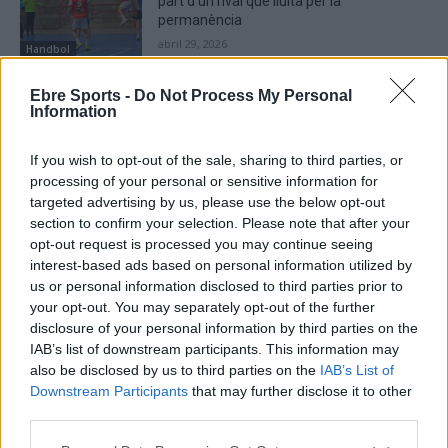
part d’un rival que lluita per la
permanència
abril 29, 2026
Handbol
Ebre Sports -
Do Not Process My Personal
Information
If you wish to opt-out of the sale, sharing to third parties, or
DEIXA UNA RESPOSTA
processing of your personal or sensitive information for
targeted advertising by us, please use the below opt-out
section to confirm your selection. Please note that after your
opt-out request is processed you may continue seeing
interest-based ads based on personal information utilized by
us or personal information disclosed to third parties prior to
your opt-out. You may separately opt-out of the further
disclosure of your personal information by third parties on the
IAB’s list of downstream participants. This information may
Comentari:
also be disclosed by us to third parties on the
IAB’s List of
No
Downstream Participants
that may further disclose it to other
third parties.
Co