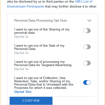
also be disclosed by us to third parties on the
IAB’s List of
Downstream Participants
that may further disclose it to other
Primera victòria a Castelló en un torneig
third parties.
internacional de pàdel per al rapitenc
Albert Roglan
Personal Data Processing Opt Outs
desembre 11, 2024
Pàdel
I want to opt-out of the Sharing of my
personal data.
El IV torneig universitari de pàdel EUSES
Opted In
Terres de l’Ebre 2024 es disputarà el
proper 24 d’octubre
I want to opt-out of the Sale of my
Personal Data.
octubre 16, 2024
Pàdel
Opted In
I want to opt-out of processing my
Personal Data for Targeted Advertising.
Opted In
DEIXA UNA RESPOSTA
I want to opt-out of Collection, Use,
Retention, Sale, and/or Sharing of my
Personal Data that Is Unrelated with the
Purposes for which it was collected.
Opted Out
CONFIRM