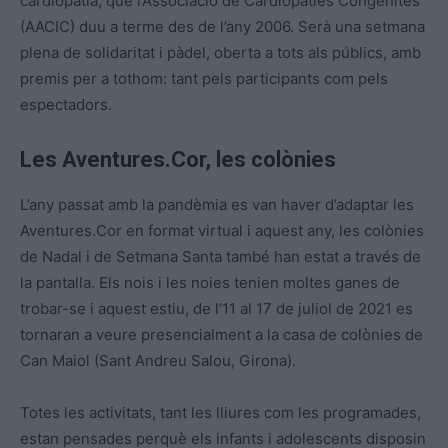
cardiopatia, que l’Associació de Cardiopaties Congènites
(AACIC) duu a terme des de l’any 2006. Serà una setmana
plena de solidaritat i pàdel, oberta a tots als públics, amb
premis per a tothom: tant pels participants com pels
espectadors.
Les Aventures.Cor, les colònies
L’any passat amb la pandèmia es van haver d’adaptar les
Aventures.Cor en format virtual i aquest any, les colònies
de Nadal i de Setmana Santa també han estat a través de
la pantalla. Els nois i les noies tenien moltes ganes de
trobar-se i aquest estiu, de l’11 al 17 de juliol de 2021 es
tornaran a veure presencialment a la casa de colònies de
Can Maiol (Sant Andreu Salou, Girona).
Totes les activitats, tant les lliures com les programades,
estan pensades perquè els infants i adolescents disposin