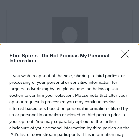
Ebre Sports -
Do Not Process My Personal
Information
Redacció
http://ebresports.cat
If you wish to opt-out of the sale, sharing to third parties, or
processing of your personal or sensitive information for
targeted advertising by us, please use the below opt-out
section to confirm your selection. Please note that after your
ARTICLES RELACIONATS
opt-out request is processed you may continue seeing
interest-based ads based on personal information utilized by
us or personal information disclosed to third parties prior to
El rapitenc Albert Roglan finalista a Gavà
your opt-out. You may separately opt-out of the further
en l’última competició del Màster Català
disclosure of your personal information by third parties on the
2024
IAB’s list of downstream participants. This information may
desembre 16, 2024
Pàdel