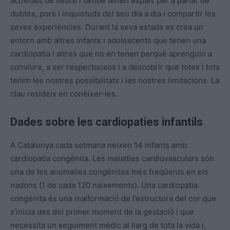
activitats de lleure i també tenen espais per a parlar de
dubtes, pors i inquietuds del seu dia a dia i compartir les
seves experiències. Durant la seva estada es crea un
entorn amb altres infants i adolescents que tenen una
cardiopatia i altres que no en tenen perquè aprenguin a
conviure, a ser respectuosos i a descobrir que totes i tots
tenim les nostres possibilitats i les nostres limitacions. La
clau resideix en conèixer-les.
Dades sobre les cardiopaties infantils
A Catalunya cada setmana neixen 14 infants amb
cardiopatia congènita. Les malalties cardiovasculars són
una de les anomalies congènites més freqüents en els
nadons (1 de cada 120 naixements). Una cardiopatia
congènita és una malformació de l’estructura del cor que
s’inicia des del primer moment de la gestació i que
necessita un seguiment mèdic al llarg de tota la vida i,