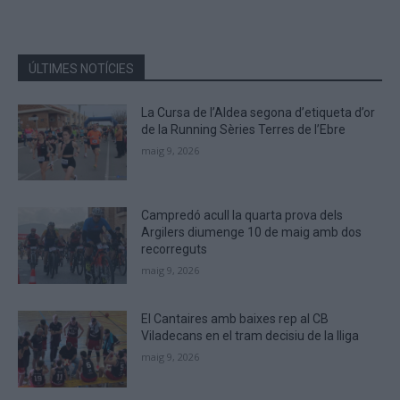
characters
shown
in
the
ÚLTIMES NOTÍCIES
CAPTCHA
to
La Cursa de l’Aldea segona d’etiqueta d’or
verify
de la Running Sèries Terres de l’Ebre
that
maig 9, 2026
you
are
human.
Campredó acull la quarta prova dels
Argilers diumenge 10 de maig amb dos
recorreguts
maig 9, 2026
El Cantaires amb baixes rep al CB
Viladecans en el tram decisiu de la lliga
maig 9, 2026