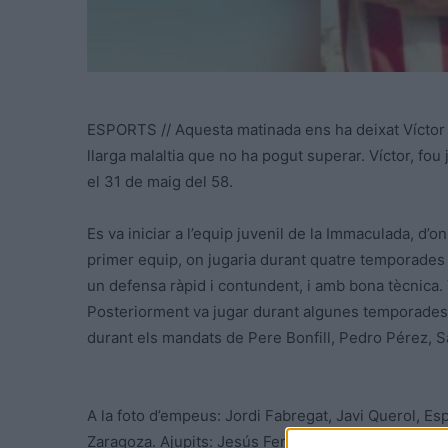
ESPORTS // Aquesta matinada ens ha deixat Víctor 
llarga malaltia que no ha pogut superar. Víctor, fou
el 31 de maig del 58.
Es va iniciar a l’equip juvenil de la Immaculada, d’on
primer equip, on jugaria durant quatre temporades
un defensa ràpid i contundent, i amb bona tècnica. 
Posteriorment va jugar durant algunes temporades a
durant els mandats de Pere Bonfill, Pedro Pérez, Sa
A la foto d’empeus: Jordi Fabregat, Javi Querol, E
Zaragoza. Ajupits: Jesús Ferrando, Àngel Pastor, S