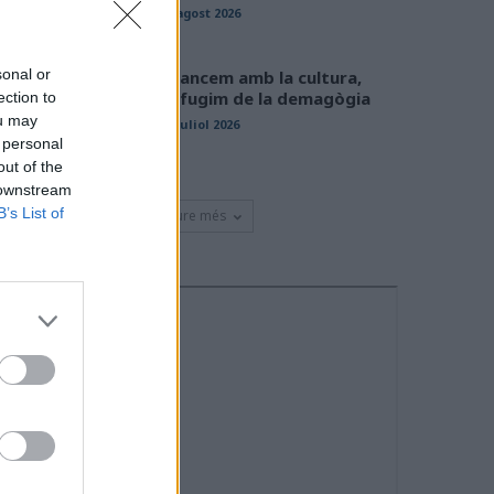
01 agost 2026
sonal or
Avancem amb la cultura,
defugim de la demagògia
ection to
ou may
31 juliol 2026
 personal
out of the
 downstream
B’s List of
Veure més