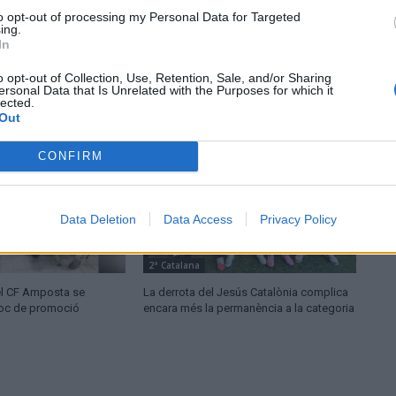
to opt-out of processing my Personal Data for Targeted
ing.
In
o opt-out of Collection, Use, Retention, Sale, and/or Sharing
ersonal Data that Is Unrelated with the Purposes for which it
lected.
Out
CONFIRM
Data Deletion
Data Access
Privacy Policy
2ª Catalana
 el CF Amposta se
La derrota del Jesús Catalònia complica
lloc de promoció
encara més la permanència a la categoria