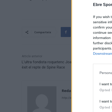
Ebre Spor
If you wish 
sensitive in
confirm you
Comparteix
continue se
information 
further disc
participants
Downstream 
Article anterior
L’ultra fondista roquetenc Joan Ventura finalitza amb
èxit el repte de Spine Race
Persona
I want t
Opted 
Redacció
http://ebresports.cat
I want t
Opted 