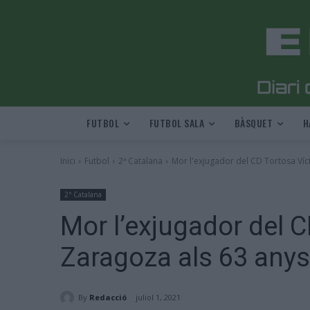
FUTBOL
FUTBOL SALA
BÀSQUET
H
Inici
Futbol
2ª Catalana
Mor l'exjugador del CD Tortosa Víc
2ª Catalana
Mor l’exjugador del C
Zaragoza als 63 anys
By
Redacció
juliol 1, 2021