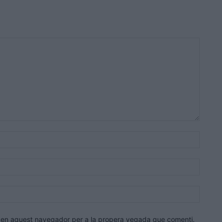
Nom:*
Correu
electrò
Lloc
web:
eb en aquest navegador per a la propera vegada que comenti.