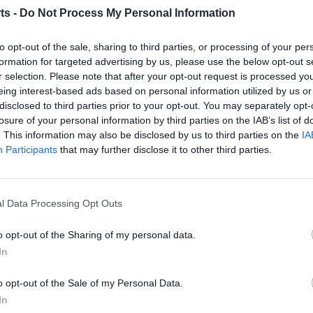
ts -
Do Not Process My Personal Information
to opt-out of the sale, sharing to third parties, or processing of your per
formation for targeted advertising by us, please use the below opt-out s
r selection. Please note that after your opt-out request is processed y
eing interest-based ads based on personal information utilized by us or
disclosed to third parties prior to your opt-out. You may separately opt-
losure of your personal information by third parties on the IAB’s list of
. This information may also be disclosed by us to third parties on the
IA
Participants
that may further disclose it to other third parties.
Article següent
VÍDEO · El Club Volei Roquetes competirà a la
Superlliga-2
l Data Processing Opt Outs
o opt-out of the Sharing of my personal data.
In
o opt-out of the Sale of my Personal Data.
In