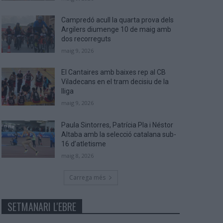
Campredó acull la quarta prova dels
Argilers diumenge 10 de maig amb
dos recorreguts
maig 9, 2026
El Cantaires amb baixes rep al CB
Viladecans en el tram decisiu de la
lliga
maig 9, 2026
Paula Sintorres, Patrícia Pla i Néstor
Altaba amb la selecció catalana sub-
16 d’atletisme
maig 8, 2026
Carrega més
SETMANARI L'EBRE