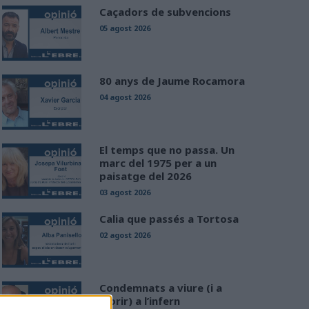
Caçadors de subvencions
05 agost 2026
80 anys de Jaume Rocamora
04 agost 2026
El temps que no passa. Un
marc del 1975 per a un
paisatge del 2026
03 agost 2026
Calia que passés a Tortosa
02 agost 2026
Condemnats a viure (i a
morir) a l’infern