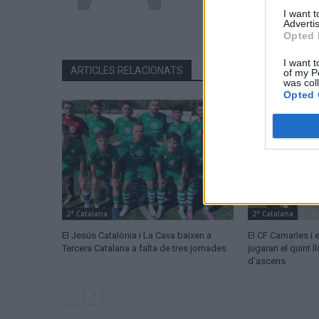
I want 
Advertis
Opted 
I want t
ARTICLES RELACIONATS
of my P
was col
Opted 
2ª Catalana
2ª Catalana
El Jesús Catalònia i La Cava baixen a
El CF Camarles i
Tercera Catalana a falta de tres jornades
jugaran el quint 
d’ascens