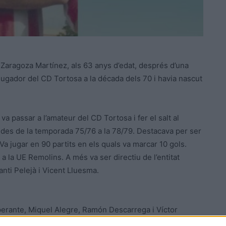
Zaragoza Martínez, als 63 anys d’edat, després d’una
 jugador del CD Tortosa a la década dels 70 i havia nascut
 va passar a l’amateur del CD Tortosa i fer el salt al
 des de la temporada 75/76 a la 78/79. Destacava per ser
Va jugar en 90 partits en els quals va marcar 10 gols.
 la UE Remolins. A més va ser directiu de l’entitat
nti Pelejà i Vicent Lluesma.
sperante, Miquel Alegre, Ramón Descarrega i Víctor
erres, Valmaña i Jorge.