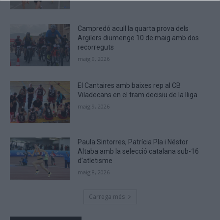
are
human.
Campredó acull la quarta prova dels
Argilers diumenge 10 de maig amb dos
recorreguts
maig 9, 2026
El Cantaires amb baixes rep al CB
Viladecans en el tram decisiu de la lliga
maig 9, 2026
Paula Sintorres, Patrícia Pla i Néstor
Altaba amb la selecció catalana sub-16
d’atletisme
maig 8, 2026
Carrega més