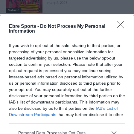
març 2, 2026
Natació
Ebre Sports -
Do Not Process My Personal
Information
DEIXA UNA RESPOSTA
If you wish to opt-out of the sale, sharing to third parties, or
processing of your personal or sensitive information for
targeted advertising by us, please use the below opt-out
section to confirm your selection. Please note that after your
opt-out request is processed you may continue seeing
interest-based ads based on personal information utilized by
us or personal information disclosed to third parties prior to
your opt-out. You may separately opt-out of the further
disclosure of your personal information by third parties on the
IAB’s list of downstream participants. This information may
Comentari:
also be disclosed by us to third parties on the
IAB’s List of
No
Downstream Participants
that may further disclose it to other
third parties.
Co
Personal Data Processing Opt Outs
ele