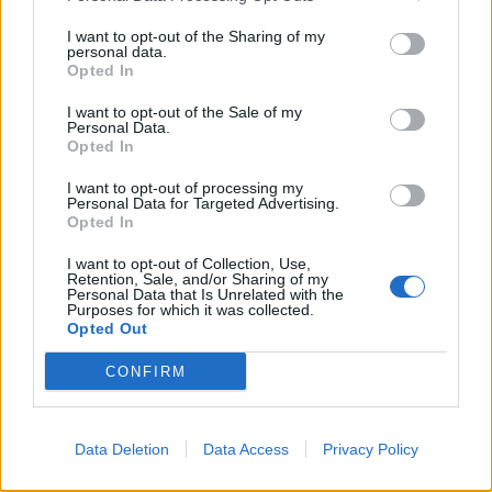
Llo
I want to opt-out of the Sharing of my
personal data.
we
Opted In
Deseu el meu nom, el correu electrònic i el lloc web en
I want to opt-out of the Sale of my
aquest navegador per a la propera vegada que comenti.
Personal Data.
Opted In
Captcha
9 + 1 = ?
I want to opt-out of processing my
Personal Data for Targeted Advertising.
Opted In
Please
enter
I want to opt-out of Collection, Use,
the
Retention, Sale, and/or Sharing of my
Personal Data that Is Unrelated with the
characters
Purposes for which it was collected.
shown
Opted Out
in
the
CONFIRM
ÚLTIMES NOTÍCIES
CAPTCHA
to
La Cursa de l’Aldea segona d’etiqueta d’or
verify
Data Deletion
Data Access
Privacy Policy
de la Running Sèries Terres de l’Ebre
that
maig 9, 2026
you