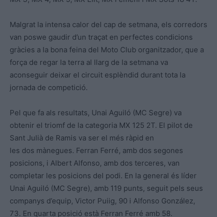
Malgrat la intensa calor del cap de setmana, els corredors
van poswe gaudir d’un traçat en perfectes condicions
gràcies a la bona feina del Moto Club organitzador, que a
força de regar la terra al llarg de la setmana va
aconseguir deixar el circuit esplèndid durant tota la
jornada de competició.
Pel que fa als resultats, Unai Aguiló (MC Segre) va
obtenir el triomf de la categoria MX 125 2T. El pilot de
Sant Julià de Ramis va ser el més ràpid en
les dos mànegues. Ferran Ferré, amb dos segones
posicions, i Albert Alfonso, amb dos terceres, van
completar les posicions del podi. En la general és líder
Unai Aguiló (MC Segre), amb 119 punts, seguit pels seus
companys d’equip, Victor Puiig, 90 i Alfonso González,
73. En quarta posició està Ferran Ferré amb 58.