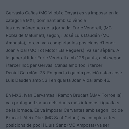
Gervasio Cañas (MC Vilobí d’Onyar) es va imposar en la
categoria MX1, dominant amb solvència
les dos mànegues de la jornada. Enric Vendrell, (MC
Pobla de Mafumet), segon, i José Luis Daudén (MC
Amposta), tercer, van completar les posicions d’honor.
Joan Vidal (MC Tot Motor Els Reguers), va ser sèptim. A
la general líder Enric Vendrell amb 126 punts, amb segon
i tercer lloc per Gervasi Cañas amb 1oo, i tercer
Daniel Garralón, 78. En quarta i quinta posició estan José
Luis Dauden amb 53 i en quarta Joan Vidal amb 46.
En MX3, Ivan Cervantes i Ramon Brucart (AMV Torroella),
van protagonitzar un dels duels més intensos i igualtats
de la jornada. Es va imposar Cervantes amb segon lloc de
Brucart. Aleix Díaz (MC Sant Celoni), va completar les
posicions de podi i Lluís Sanz (MC Amposta) va ser