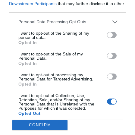
Downstream Participants
that may further disclose it to other
third parties.
Comentari:
Personal Data Processing Opt Outs
No
I want to opt-out of the Sharing of my
personal data.
Co
Opted In
ele
I want to opt-out of the Sale of my
Llo
Personal Data.
we
Opted In
Deseu el meu nom, el correu electrònic i el lloc web en
I want to opt-out of processing my
Personal Data for Targeted Advertising.
aquest navegador per a la propera vegada que comenti.
Opted In
Captcha
7 * 2 = ?
I want to opt-out of Collection, Use,
Retention, Sale, and/or Sharing of my
Personal Data that Is Unrelated with the
Purposes for which it was collected.
Please
Opted Out
enter
the
CONFIRM
characters
shown