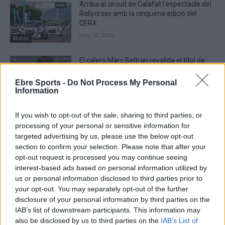
Arriba al circuit de Calafat l’espectacle del
Rallycross amb la cinquena edició del
CERX
juny 20, 2025
Motor
El calero Marc Beltran revalida el títol de
campió d’Espanya de Kàrting
gener 1, 2025
Ebre Sports -
Do Not Process My Personal
Information
Motor
If you wish to opt-out of the sale, sharing to third parties, or
processing of your personal or sensitive information for
targeted advertising by us, please use the below opt-out
section to confirm your selection. Please note that after your
DEIXA UNA RESPOSTA
opt-out request is processed you may continue seeing
interest-based ads based on personal information utilized by
us or personal information disclosed to third parties prior to
your opt-out. You may separately opt-out of the further
disclosure of your personal information by third parties on the
IAB’s list of downstream participants. This information may
also be disclosed by us to third parties on the
IAB’s List of