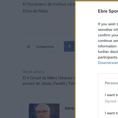
El lliurament de trofeus va anar a càrrec de l’alcald
Elisa de Mata.
Ebre Spor
If you wish 
sensitive in
confirm you
continue se
information 
Comparteix
further disc
participants
Downstream 
Article anterior
El II Circuit de Milles Urbanes del Baix Ebre consolida le
Persona
proves de Jesús, Perelló i Tortosa
I want t
Opted 
Enric Alguero
I want t