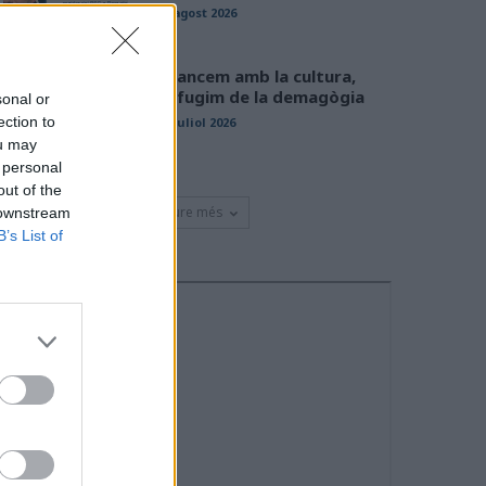
01 agost 2026
Avancem amb la cultura,
defugim de la demagògia
sonal or
ection to
31 juliol 2026
ou may
 personal
out of the
Veure més
 downstream
B’s List of