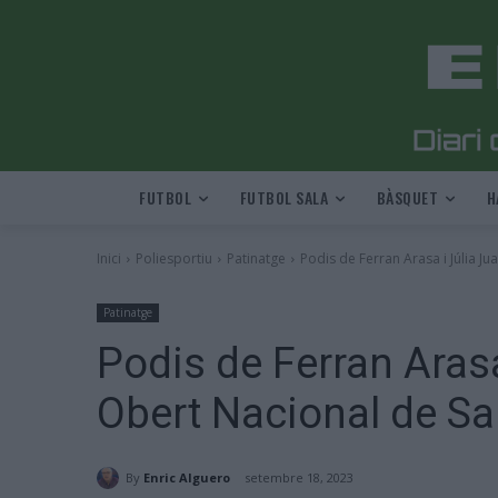
FUTBOL
FUTBOL SALA
BÀSQUET
H
Inici
Poliesportiu
Patinatge
Podis de Ferran Arasa i Júlia Ju
Patinatge
Podis de Ferran Arasa
Obert Nacional de Sa
By
Enric Alguero
setembre 18, 2023