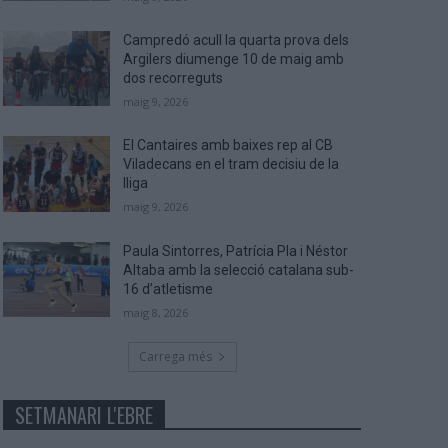
Campredó acull la quarta prova dels
Argilers diumenge 10 de maig amb
dos recorreguts
maig 9, 2026
El Cantaires amb baixes rep al CB
Viladecans en el tram decisiu de la
lliga
maig 9, 2026
Paula Sintorres, Patrícia Pla i Néstor
Altaba amb la selecció catalana sub-
16 d’atletisme
maig 8, 2026
Carrega més
SETMANARI L'EBRE