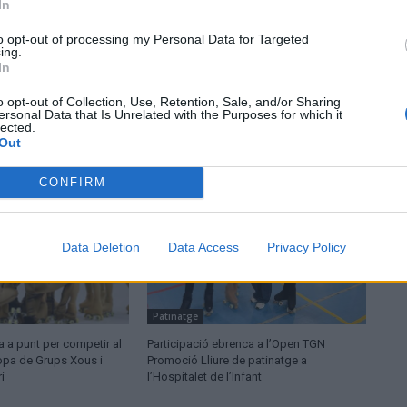
In
to opt-out of processing my Personal Data for Targeted
ing.
In
o opt-out of Collection, Use, Retention, Sale, and/or Sharing
ersonal Data that Is Unrelated with the Purposes for which it
lected.
Out
CONFIRM
Data Deletion
Data Access
Privacy Policy
Patinatge
ea a punt per competir al
Participació ebrenca a l’Open TGN
opa de Grups Xous i
Promoció Lliure de patinatge a
i
l’Hospitalet de l’Infant