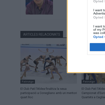
Opted 
I want 
Advertis
Opted 
I want t
of my P
was col
ARTICLES RELACIONATS
Opted 
Patinatge
Patinatge
El Club Patí l’Aldea finalitza la seua
El Club Patí l’Ald
participació a Conegliano amb un meritori
Campionat d’Eur
quart lloc
Quartets a Cagliar