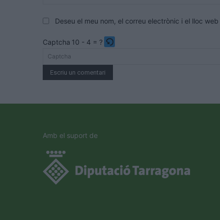
Deseu el meu nom, el correu electrònic i el lloc w
Captcha
10 - 4 = ?
Please
enter
the
characters
shown
in
the
Amb el suport de
CAPTCHA
to
verify
that
you
are
human.