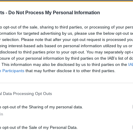
e de Sant Vicenç, Javier Sandoval i la regidora d’Esports,
ts -
Do Not Process My Personal Information
to opt-out of the sale, sharing to third parties, or processing of your per
formation for targeted advertising by us, please use the below opt-out s
r selection. Please note that after your opt-out request is processed y
eing interest-based ads based on personal information utilized by us or
disclosed to third parties prior to your opt-out. You may separately opt-
losure of your personal information by third parties on the IAB’s list of
. This information may also be disclosed by us to third parties on the
IA
Participants
that may further disclose it to other third parties.
Article següent
s
Xavier Mompel campió del torneig francés Open FIDE
l Data Processing Opt Outs
La Palme
o opt-out of the Sharing of my personal data.
In
o opt-out of the Sale of my Personal Data.