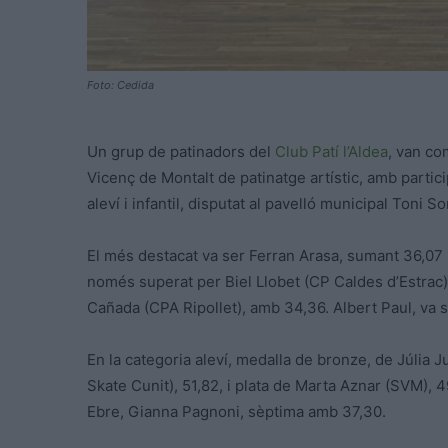
Foto: Cedida
Un grup de patinadors del
Club Patí l’Aldea
, van co
Vicenç de Montalt de patinatge artístic, amb parti
aleví i infantil, disputat al pavelló municipal Toni
El més destacat va ser Ferran Arasa, sumant 36,07 p
només superat per Biel Llobet (CP Caldes d’Estrac)
Cañada (CPA Ripollet), amb 34,36. Albert Paul, va 
En la categoria aleví, medalla de bronze, de Júlia Ju
Skate Cunit), 51,82, i plata de Marta Aznar (SVM), 4
Ebre, Gianna Pagnoni, sèptima amb 37,30.