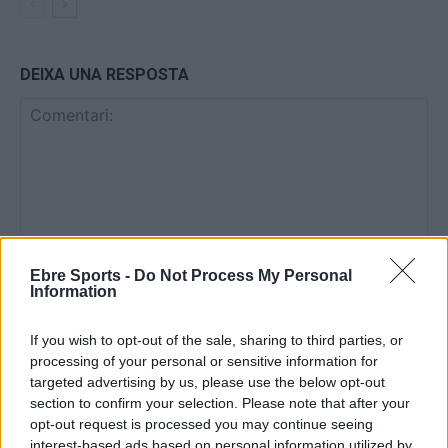
DEIXA UNA RESPOSTA
Ebre Sports -
Do Not Process My Personal
Comentari:
Information
No
If you wish to opt-out of the sale, sharing to third parties, or
Co
processing of your personal or sensitive information for
ele
targeted advertising by us, please use the below opt-out
section to confirm your selection. Please note that after your
Llo
opt-out request is processed you may continue seeing
we
interest-based ads based on personal information utilized by