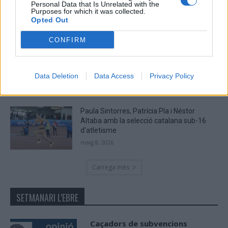
Argilers diumenge 10 de maig amb dos
Personal Data that Is Unrelated with the
Purposes for which it was collected.
recorreguts
Opted Out
maig 9, 2026
CONFIRM
El Cantaires amb baixes rep al CB
Viladecans en el tram decisiu de la lliga
maig 9, 2026
Data Deletion
Data Access
Privacy Policy
Paula Sintorres, Patrícia Pla i Néstor
Altaba amb la selecció catalana sub-16
d’atletisme
maig 8, 2026
Carrega més
SETMANARI L'EBRE
Caçadors de subvencions