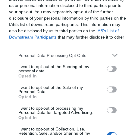
Deseu el meu nom, el correu electrònic i el lloc web en
us or personal information disclosed to third parties prior to
aquest navegador per a la propera vegada que comenti.
your opt-out. You may separately opt-out of the further
disclosure of your personal information by third parties on the
IAB’s list of downstream participants. This information may
Captcha
8 - 1 = ?
also be disclosed by us to third parties on the
IAB’s List of
Downstream Participants
that may further disclose it to other
Please
third parties.
enter
the
Personal Data Processing Opt Outs
characters
I want to opt-out of the Sharing of my
shown
personal data.
in
Opted In
the
ÚLTIMES NOTÍCIES
CAPTCHA
I want to opt-out of the Sale of my
Personal Data.
to
La Cursa de l’Aldea segona d’etiqueta d’or
Opted In
verify
de la Running Sèries Terres de l’Ebre
that
I want to opt-out of processing my
maig 9, 2026
you
Personal Data for Targeted Advertising.
are
Opted In
human.
I want to opt-out of Collection, Use,
Campredó acull la quarta prova dels
Retention, Sale, and/or Sharing of my