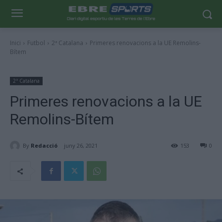
Inici
Futbol
2ª Catalana
Primeres renovacions a la UE Remolins-
Bítem
2ª Catalana
Primeres renovacions a la UE
Remolins-Bítem
By
Redacció
juny 26, 2021
153
0