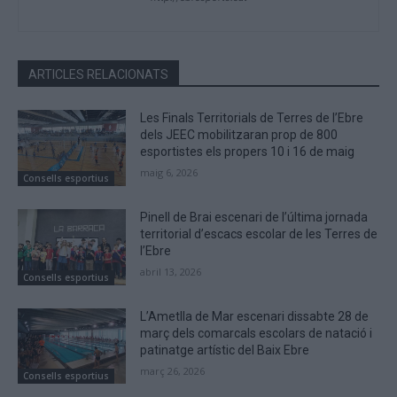
ARTICLES RELACIONATS
Les Finals Territorials de Terres de l’Ebre
dels JEEC mobilitzaran prop de 800
esportistes els propers 10 i 16 de maig
maig 6, 2026
Consells esportius
Pinell de Brai escenari de l’última jornada
territorial d’escacs escolar de les Terres de
l’Ebre
abril 13, 2026
Consells esportius
L’Ametlla de Mar escenari dissabte 28 de
març dels comarcals escolars de natació i
patinatge artístic del Baix Ebre
març 26, 2026
Consells esportius