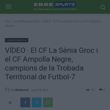
Inici
Consells esportius
VÍDEO · El CF La Sénia Groc i el CF Ampolla
Negre,...
Consells esportius
VÍDEO · El CF La Sénia Groc i
el CF Ampolla Negre,
campions de la Trobada
Territorial de Futbol-7
By
Redacció
juny 26, 2021
77
0