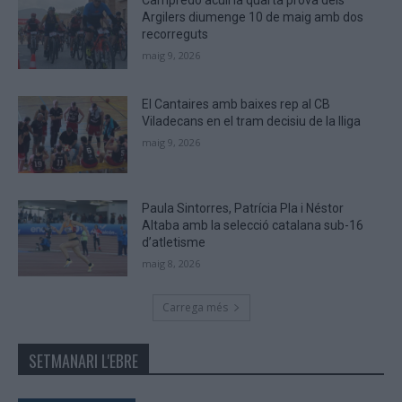
Campredó acull la quarta prova dels
Argilers diumenge 10 de maig amb dos
recorreguts
maig 9, 2026
El Cantaires amb baixes rep al CB
Viladecans en el tram decisiu de la lliga
maig 9, 2026
Paula Sintorres, Patrícia Pla i Néstor
Altaba amb la selecció catalana sub-16
d’atletisme
maig 8, 2026
Carrega més
SETMANARI L'EBRE