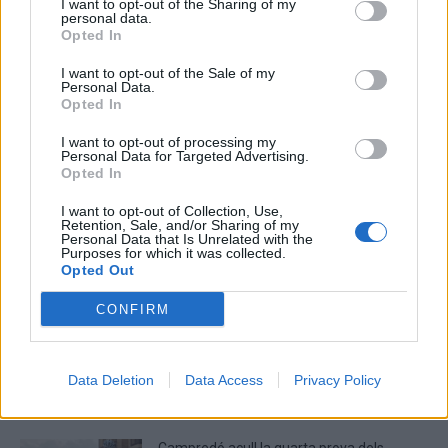
I want to opt-out of the Sharing of my
personal data.
Deseu el meu nom, el correu electrònic i el lloc web en
Opted In
aquest navegador per a la propera vegada que comenti.
I want to opt-out of the Sale of my
Personal Data.
Captcha
8 * 3 = ?
Opted In
I want to opt-out of processing my
Please
Personal Data for Targeted Advertising.
enter
Opted In
the
I want to opt-out of Collection, Use,
characters
Retention, Sale, and/or Sharing of my
shown
Personal Data that Is Unrelated with the
Purposes for which it was collected.
in
Opted Out
the
ÚLTIMES NOTÍCIES
CAPTCHA
CONFIRM
to
La Cursa de l’Aldea segona d’etiqueta d’or
verify
de la Running Sèries Terres de l’Ebre
that
maig 9, 2026
Data Deletion
Data Access
Privacy Policy
you
are
human.