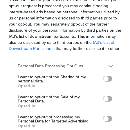
ele
opt-out request is processed you may continue seeing
interest-based ads based on personal information utilized by
Llo
us or personal information disclosed to third parties prior to
we
your opt-out. You may separately opt-out of the further
Deseu el meu nom, el correu electrònic i el lloc web en
disclosure of your personal information by third parties on the
IAB’s list of downstream participants. This information may
aquest navegador per a la propera vegada que comenti.
also be disclosed by us to third parties on the
IAB’s List of
Downstream Participants
that may further disclose it to other
Captcha
10 * 5 = ?
third parties.
Please
Personal Data Processing Opt Outs
enter
I want to opt-out of the Sharing of my
the
personal data.
characters
Opted In
shown
in
I want to opt-out of the Sale of my
Personal Data.
the
ÚLTIMES NOTÍCIES
Opted In
CAPTCHA
to
I want to opt-out of processing my
La Cursa de l’Aldea segona d’etiqueta d’or
verify
Personal Data for Targeted Advertising.
de la Running Sèries Terres de l’Ebre
Opted In
that