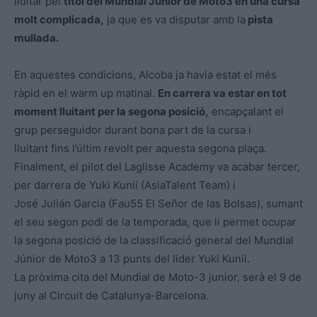
lluitar pel
títol del Mundial Júnior de Moto3 en una cursa
molt complicada,
ja que es va disputar amb la
pista
mullada.
En aquestes condicions, Alcoba ja havia estat el més
ràpid en el warm up matinal.
En carrera va estar en tot
moment lluitant per la segona posició,
encapçalant el
grup perseguidor durant bona part de la cursa i
lluitant fins l’últim revolt per aquesta segona plaça.
Finalment, el pilot del Laglisse Academy va acabar tercer,
per darrera de Yuki Kunii (AsiaTalent Team) i
José Julián Garcia (Fau55 El Señor de las Bolsas), sumant
el seu segon podi de la temporada, que li permet ocupar
la segona posició de la classificació general del Mundial
Júnior de Moto3 a 13 punts del líder Yuki Kunii.
La pròxima cita del Mundial de Moto-3 junior, serà el 9 de
juny al Circuit de Catalunya-Barcelona.