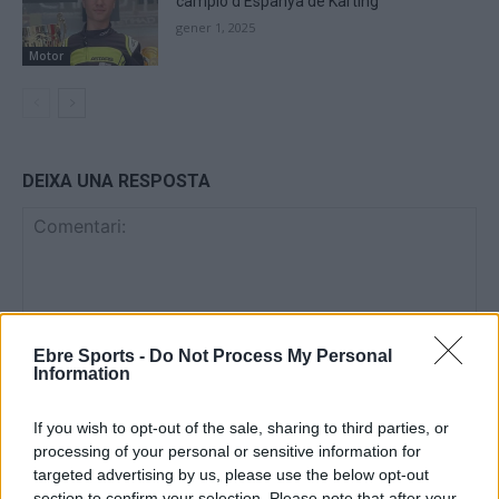
campió d’Espanya de Kàrting
gener 1, 2025
Motor
DEIXA UNA RESPOSTA
Ebre Sports -
Do Not Process My Personal
Information
Comentari:
If you wish to opt-out of the sale, sharing to third parties, or
No
processing of your personal or sensitive information for
targeted advertising by us, please use the below opt-out
Co
section to confirm your selection. Please note that after your