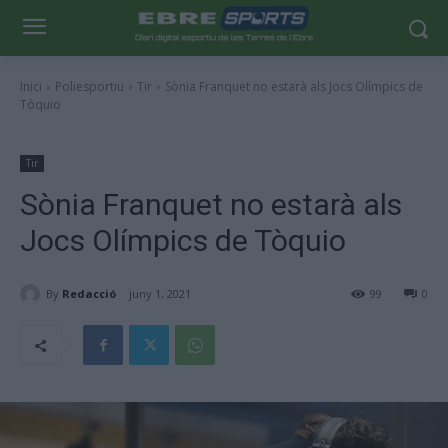
Inici
Poliesportiu
Tir
Sònia Franquet no estarà als Jocs Olímpics de
Tòquio
Tir
Sònia Franquet no estarà als
Jocs Olímpics de Tòquio
By
Redacció
juny 1, 2021
99
0