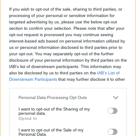
If you wish to opt-out of the sale, sharing to third parties, or
processing of your personal or sensitive information for
targeted advertising by us, please use the below opt-out
section to confirm your selection. Please note that after your
Comentari:
opt-out request is processed you may continue seeing
No
interest-based ads based on personal information utilized by
us or personal information disclosed to third parties prior to
your opt-out. You may separately opt-out of the further
Co
disclosure of your personal information by third parties on the
ele
IAB’s list of downstream participants. This information may
Llo
also be disclosed by us to third parties on the
IAB’s List of
we
Downstream Participants
that may further disclose it to other
third parties.
Deseu el meu nom, el correu electrònic i el lloc web en
aquest navegador per a la propera vegada que comenti.
Personal Data Processing Opt Outs
Captcha
8 * 1 = ?
I want to opt-out of the Sharing of my
personal data.
Opted In
Please
I want to opt-out of the Sale of my
enter
Personal Data.