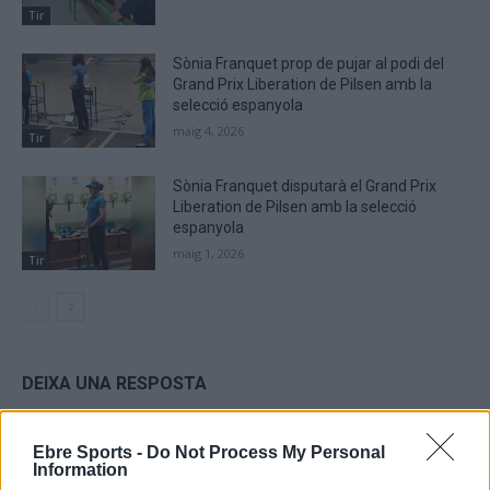
Tir
Sònia Franquet prop de pujar al podi del
Grand Prix Liberation de Pilsen amb la
selecció espanyola
maig 4, 2026
Tir
Sònia Franquet disputarà el Grand Prix
Liberation de Pilsen amb la selecció
espanyola
maig 1, 2026
Tir
DEIXA UNA RESPOSTA
Ebre Sports -
Do Not Process My Personal
Information