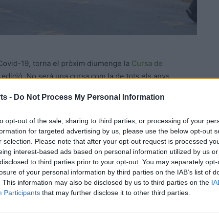
 Covid-19, torna el pròxim diumenge la
Cursa de
 edició. No serà una cursa com la de tots els anys
a l’essència de la cursa de Tivissa, cresta, roca, pedra,
ts -
Do Not Process My Personal Information
ors han introduït
alguns canvis, amb 150 participants per
s tres primers classificats absoluts masculins i
to opt-out of the sale, sharing to third parties, or processing of your per
formation for targeted advertising by us, please use the below opt-out s
r selection. Please note that after your opt-out request is processed y
eing interest-based ads based on personal information utilized by us or
l dinar popular, i en arribar els participants se’ls
disclosed to third parties prior to your opt-out. You may separately opt-
a sortida serà en calaixos, amb mascareta els primers
losure of your personal information by third parties on the IAB’s list of
ts amb aigua i algun producte sòlid.
. This information may also be disclosed by us to third parties on the
IA
Participants
that may further disclose it to other third parties.
ctuarà el lliurament de dorsals al
Càmping Alberg de