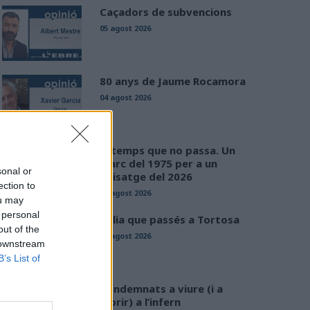
Caçadors de subvencions
05 agost 2026
80 anys de Jaume Rocamora
04 agost 2026
El temps que no passa. Un
marc del 1975 per a un
sonal or
paisatge del 2026
ection to
03 agost 2026
ou may
 personal
Calia que passés a Tortosa
out of the
02 agost 2026
 downstream
B’s List of
Condemnats a viure (i a
morir) a l’infern