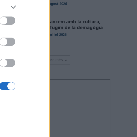
01 agost 2026
Avancem amb la cultura,
defugim de la demagògia
31 juliol 2026
Veure més