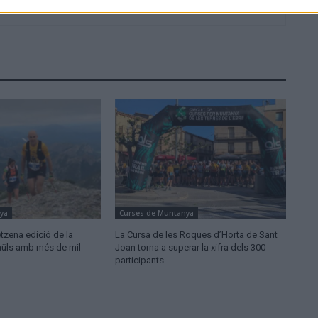
ya
Curses de Muntanya
etzena edició de la
La Cursa de les Roques d’Horta de Sant
aüls amb més de mil
Joan torna a superar la xifra dels 300
participants