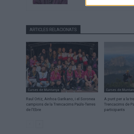
ARTICLES RELACIONATS
Curses de Muntanya
Curses de Muntan
Raul Ortiz, Ainhoa Garikano, i el Soronea
A punt per a la tr
campions de la Trencacims Paüls-Terres
Trencacims de P
de l’Ebre
participants