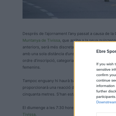
Després de l’ajornament l’any passat a causa de la
Muntanya de Tivissa
, que arriba a la seua quinzena
anteriors, serà més discreta i senzilla, però amb tot
Ebre Spor
amb una sola distància d’uns 17 Km. Els organitzad
ordre d’inscripció, categoria única amb premi per al
If you wish 
femenins.
sensitive in
confirm you
continue se
Tampoc enguany hi haurà barra de bar ni el tradiciona
information 
proporcionarà una reacció de dinar per emportar. L
further disc
cinquanta metres. S’han establert tres avituallamen
participants
Downstream 
El diumenge a les 7:30 hores i fins a les 8:30 s’efe
Tivissa
.