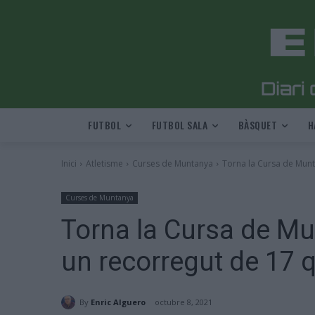
FUTBOL
FUTBOL SALA
BÀSQUET
H
Inici
Atletisme
Curses de Muntanya
Torna la Cursa de Munt
Curses de Muntanya
Torna la Cursa de M
un recorregut de 17 
By
Enric Alguero
octubre 8, 2021