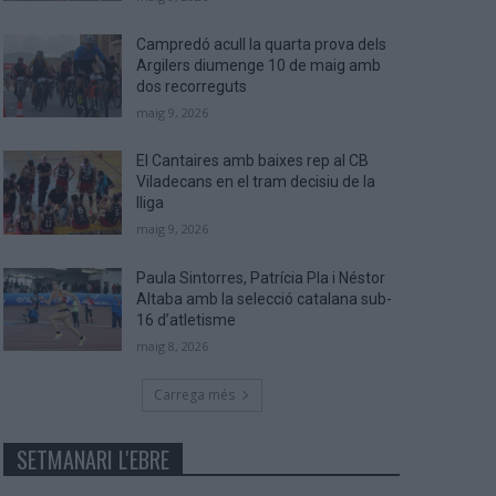
Campredó acull la quarta prova dels
Argilers diumenge 10 de maig amb
dos recorreguts
maig 9, 2026
El Cantaires amb baixes rep al CB
Viladecans en el tram decisiu de la
lliga
maig 9, 2026
Paula Sintorres, Patrícia Pla i Néstor
Altaba amb la selecció catalana sub-
16 d’atletisme
maig 8, 2026
Carrega més
SETMANARI L'EBRE