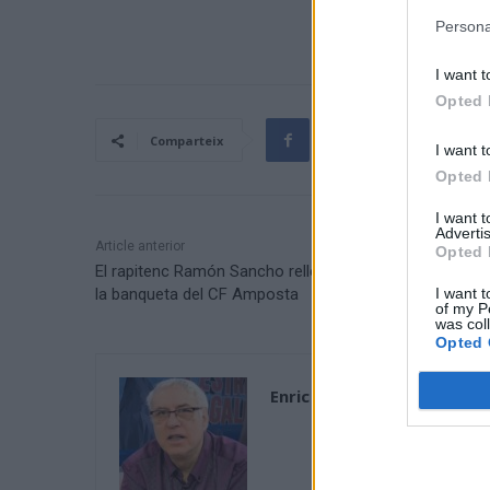
Persona
I want t
Opted 
Comparteix
I want t
Opted 
I want 
Advertis
Article anterior
Opted 
El rapitenc Ramón Sancho relleva a Fernando Garcia a
I want t
la banqueta del CF Amposta
of my P
was col
Opted 
Enric Alguero