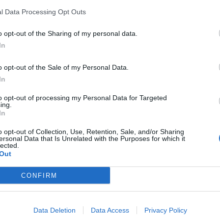
l Data Processing Opt Outs
o opt-out of the Sharing of my personal data.
In
o opt-out of the Sale of my Personal Data.
In
to opt-out of processing my Personal Data for Targeted
ing.
Article següent
In
Estrena històrica del Volei Roquetes a la Superliga 2
o opt-out of Collection, Use, Retention, Sale, and/or Sharing
davant el Vòlei Muro mallorquí
ersonal Data that Is Unrelated with the Purposes for which it
lected.
Out
CONFIRM
Data Deletion
Data Access
Privacy Policy