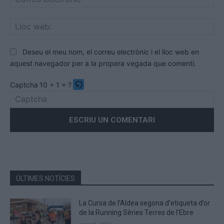
ele
Llo
we
Deseu el meu nom, el correu electrònic i el lloc web en
aquest navegador per a la propera vegada que comenti.
Captcha
10 + 1 = ?
Please
enter
the
characters
shown
in
the
ÚLTIMES NOTÍCIES
CAPTCHA
to
La Cursa de l’Aldea segona d’etiqueta d’or
verify
de la Running Sèries Terres de l’Ebre
that