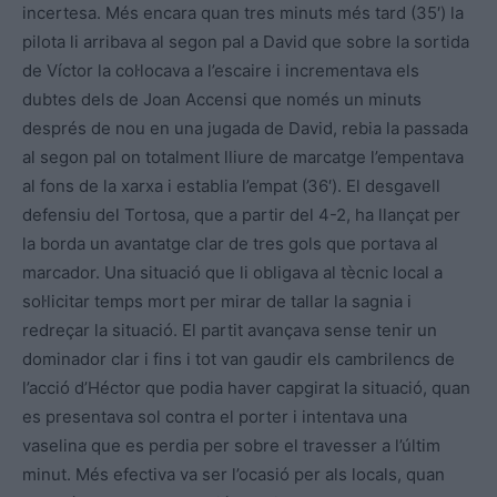
incertesa. Més encara quan tres minuts més tard (35′) la
pilota li arribava al segon pal a David que sobre la sortida
de Víctor la col·locava a l’escaire i incrementava els
dubtes dels de Joan Accensi que només un minuts
després de nou en una jugada de David, rebia la passada
al segon pal on totalment lliure de marcatge l’empentava
al fons de la xarxa i establia l’empat (36′). El desgavell
defensiu del Tortosa, que a partir del 4-2, ha llançat per
la borda un avantatge clar de tres gols que portava al
marcador. Una situació que li obligava al tècnic local a
sol·licitar temps mort per mirar de tallar la sagnia i
redreçar la situació. El partit avançava sense tenir un
dominador clar i fins i tot van gaudir els cambrilencs de
l’acció d’Héctor que podia haver capgirat la situació, quan
es presentava sol contra el porter i intentava una
vaselina que es perdia per sobre el travesser a l’últim
minut. Més efectiva va ser l’ocasió per als locals, quan