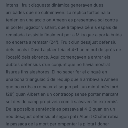
intens i fruit d’aquesta dinàmica generaven dues
arribades que no culminaven. La rèplica tortosina la
tenien en una acció on Ameen es presentava sol contra
el porter jugador visitant, que li tapava bé els espais de
rematada i assistia finalment per a Miky que a porta buida
no encerta a rematar (24′). Fruit d’un desajust defensiu
dels locals i David a plaer feia el 4-1 un minut després de
l’ocasió dels ebrencs. Aquí començaven a entrar els
dubtes defensius d’un conjunt que no havia mostrat
fisures fins aleshores. El no saber fer el cinquè en
una bona triangulació de l’equip que li arribava a Ameen
que no arriba a rematar al segon pal i un minut més tard
(28′) quan Albert en un contracop sense porter marxant
sol des de camp propi veia com li salvaven ‘in extremis’.
De la possible sentència es passava al 4-2 quan en un
nou desajust defensiu al segon pal i Albert Cháfer rebia
la passada de la mort per empentar la pilota i donar