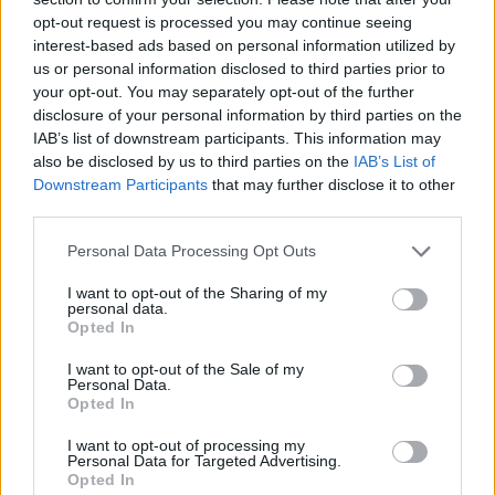
opt-out request is processed you may continue seeing
interest-based ads based on personal information utilized by
us or personal information disclosed to third parties prior to
your opt-out. You may separately opt-out of the further
disclosure of your personal information by third parties on the
IAB’s list of downstream participants. This information may
also be disclosed by us to third parties on the
IAB’s List of
Downstream Participants
that may further disclose it to other
Article anterior
Article següent
third parties.
Victòria del Puerto Sagunto
Un nefast tercer quart
del tortosí Toni Malla que els
condemna al Viladecans
Personal Data Processing Opt Outs
situa en lloc de promoció
Bàsquet de Paula Curto a
d’ascens
cedir la primera derrota de la
I want to opt-out of the Sharing of my
personal data.
temporada
Opted In
I want to opt-out of the Sale of my
Personal Data.
Opted In
I want to opt-out of processing my
Personal Data for Targeted Advertising.
Opted In