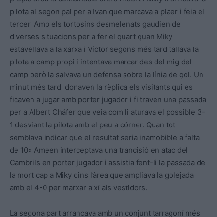
pilota al segon pal per a Ivan que marcava a plaer i feia el
tercer. Amb els tortosins desmelenats gaudien de
diverses situacions per a fer el quart quan Miky
estavellava a la xarxa i Víctor segons més tard tallava la
pilota a camp propi i intentava marcar des del mig del
camp però la salvava un defensa sobre la línia de gol. Un
minut més tard, donaven la rèplica els visitants qui es
ficaven a jugar amb porter jugador i filtraven una passada
per a Albert Cháfer que veia com li aturava el possible 3-
1 desviant la pilota amb el peu a córner. Quan tot
semblava indicar que el resultat seria inamobible a falta
de 10» Ameen interceptava una trancisió en atac del
Cambrils en porter jugador i assistia fent-li la passada de
la mort cap a Miky dins l’àrea que ampliava la golejada
amb el 4-0 per marxar així als vestidors.
La segona part arrancava amb un conjunt tarragoní més