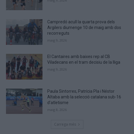
maig 9, 2026
you
are
human.
Campredó acull la quarta prova dels
Argilers diumenge 10 de maig amb dos
recorreguts
maig 9, 2026
El Cantaires amb baixes rep al CB
Viladecans en el tram decisiu de la lliga
maig 9, 2026
Paula Sintorres, Patrícia Pla i Néstor
Altaba amb la selecció catalana sub-16
d’atletisme
maig 8, 2026
Carrega més