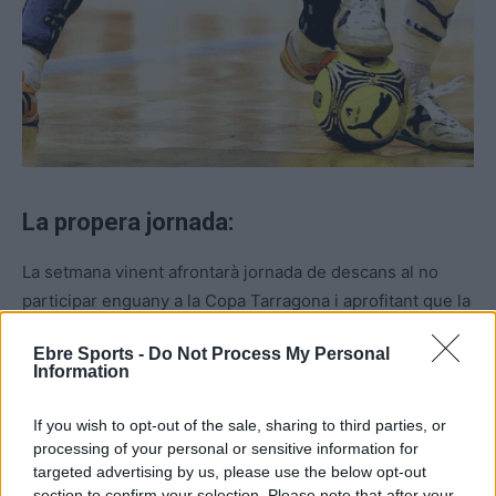
La propera jornada:
La setmana vinent afrontarà jornada de descans al no
participar enguany a la Copa Tarragona i aprofitant que la
lliga s’atura. Després d’haver sumat les dues victòries de
Ebre Sports -
Do Not Process My Personal
forma consecutiva a casa, que els ha permés deixar la
Information
cua de la classificació, afrontaran la visita al camp d’un
dels conjunts capdavanters d’aquí a dues setmanes com
If you wish to opt-out of the sale, sharing to third parties, or
és el segon classificat el Valls.
processing of your personal or sensitive information for
targeted advertising by us, please use the below opt-out
section to confirm your selection. Please note that after your