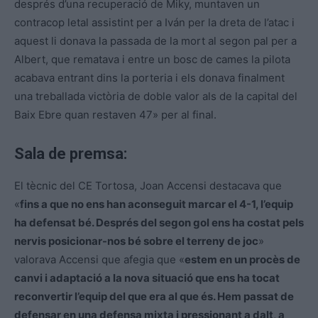
després d’una recuperació de Miky, muntaven un
contracop letal assistint per a Iván per la dreta de l’atac i
aquest li donava la passada de la mort al segon pal per a
Albert, que rematava i entre un bosc de cames la pilota
acabava entrant dins la porteria i els donava finalment
una treballada victòria de doble valor als de la capital del
Baix Ebre quan restaven 47» per al final.
Sala de premsa:
El tècnic del CE Tortosa, Joan Accensi destacava que
«
fins a que no ens han aconseguit marcar el 4-1, l’equip
ha defensat bé. Després del segon gol ens ha costat pels
nervis posicionar-nos bé sobre el terreny de joc
»
valorava Accensi que afegia que «
estem en un procès de
canvi i adaptació a la nova situació que ens ha tocat
reconvertir l’equip del que era al que és. Hem passat de
defensar en una defensa mixta i pressionant a dalt, a