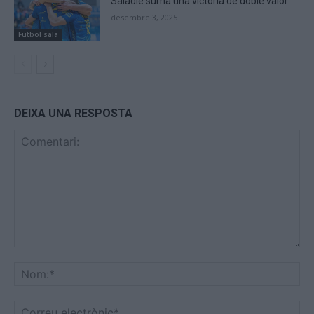
Saladié suma una victòria de doble valor
desembre 3, 2025
Futbol sala
DEIXA UNA RESPOSTA
Comentari:
No
Co