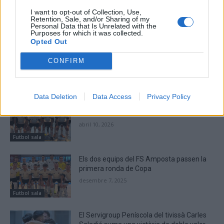
I want to opt-out of Collection, Use,
Retention, Sale, and/or Sharing of my
Personal Data that Is Unrelated with the
Purposes for which it was collected.
Setmanari l'Ebre
Opted Out
CONFIRM
ARTICLES RELACIONATS
Data Deletion
Data Access
Privacy Policy
Dur rival per al Futbol Sala Amposta en la
lluita per l’ascens a 3a divisió
abril 10, 2026
Futbol sala
Els dos equips del FS Amposta passen la
primera ronda de Copa
desembre 7, 2025
Futbol sala
El Servigroup Peníscola del tivissà Carles