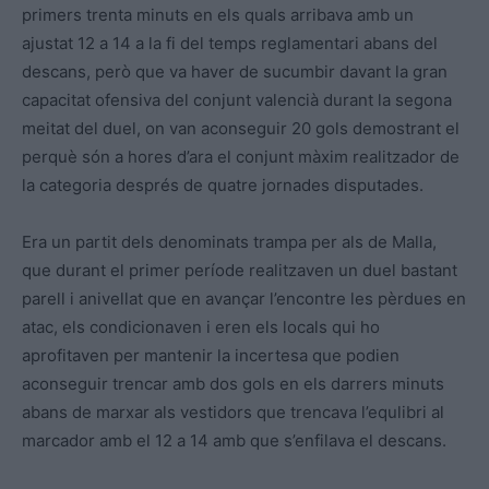
primers trenta minuts en els quals arribava amb un
ajustat 12 a 14 a la fi del temps reglamentari abans del
descans, però que va haver de sucumbir davant la gran
capacitat ofensiva del conjunt valencià durant la segona
meitat del duel, on van aconseguir 20 gols demostrant el
perquè són a hores d’ara el conjunt màxim realitzador de
la categoria després de quatre jornades disputades.
Era un partit dels denominats trampa per als de Malla,
que durant el primer període realitzaven un duel bastant
parell i anivellat que en avançar l’encontre les pèrdues en
atac, els condicionaven i eren els locals qui ho
aprofitaven per mantenir la incertesa que podien
aconseguir trencar amb dos gols en els darrers minuts
abans de marxar als vestidors que trencava l’equlibri al
marcador amb el 12 a 14 amb que s’enfilava el descans.