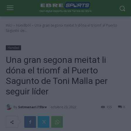
Inici
Handbol
Una gran segona meitat li dóna el triomf al Puerto
Sagunto de...
Handbol
Una gran segona meitat li
dóna el triomf al Puerto
Sagunto de Toni Malla per
seguir líder
By
Setmanari l'Ebre
octubre 23, 2022
155
0