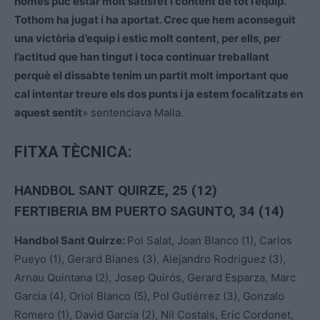
només puc estar molt satisfet i content de tot l’equip.
Tothom ha jugat i ha aportat. Crec que hem aconseguit
una victòria d’equip i estic molt content, per ells, per
l’actitud que han tingut i toca continuar treballant
perquè el dissabte tenim un partit molt important que
cal intentar treure els dos punts i ja estem focalitzats en
aquest sentit
» sentenciava Malla.
FITXA TÈCNICA:
HANDBOL SANT QUIRZE, 25 (12)
FERTIBERIA BM PUERTO SAGUNTO, 34 (14)
Handbol Sant Quirze:
Pol Salat, Joan Blanco (1), Carlos
Pueyo (1), Gerard Blanes (3), Alejandro Rodríguez (3),
Arnau Quintana (2), Josep Quirós, Gerard Esparza, Marc
Garcia (4), Oriol Blanco (5), Pol Gutiérrez (3), Gonzalo
Romero (1), David Garcia (2), Nil Costals, Eric Cordonet,