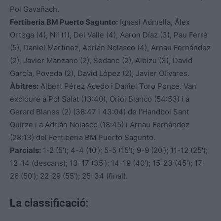
Pol Gavañach.
Fertiberia BM Puerto Sagunto:
Ignasi Admella, Álex
Ortega (4), Nil (1), Del Valle (4), Aaron Díaz (3), Pau Ferré
(5), Daniel Martínez, Adrián Nolasco (4), Arnau Fernández
(2), Javier Manzano (2), Sedano (2), Albizu (3), David
García, Poveda (2), David López (2), Javier Olivares.
Àbitres:
Albert Pérez Acedo i Daniel Toro Ponce. Van
excloure a Pol Salat (13:40), Oriol Blanco (54:53) i a
Gerard Blanes (2) (38:47 i 43:04) de l’Handbol Sant
Quirze i a Adrián Nolasco (18:45) i Arnau Fernández
(28:13) del Fertiberia BM Puerto Sagunto.
Parcials:
1-2 (5′); 4-4 (10′); 5-5 (15′); 9-9 (20′); 11-12 (25′);
12-14 (descans); 13-17 (35′); 14-19 (40′); 15-23 (45′); 17-
26 (50′); 22-29 (55′); 25-34 (final).
La classificació: