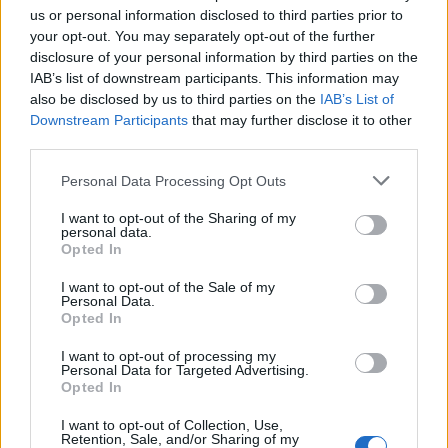
us or personal information disclosed to third parties prior to
your opt-out. You may separately opt-out of the further
disclosure of your personal information by third parties on the
ARTICLES RELACIONATS
IAB’s list of downstream participants. This information may
also be disclosed by us to third parties on the
IAB’s List of
El Centre d’Esports Tortosa no va mantenir
Downstream Participants
that may further disclose it to other
el bon nivell de joc d’inici de partit
third parties.
maig 7, 2026
Personal Data Processing Opt Outs
Handbol
I want to opt-out of the Sharing of my
Contundent victòria per acabar la Lliga
personal data.
Catalana d’Or amb bones sensacions
Opted In
maig 3, 2026
I want to opt-out of the Sale of my
Handbol
Personal Data.
Opted In
El Centre d’Esports Tortosa sorprès per
part d’un rival que lluita per la
I want to opt-out of processing my
Personal Data for Targeted Advertising.
permanència
Opted In
abril 29, 2026
Handbol
I want to opt-out of Collection, Use,
Retention, Sale, and/or Sharing of my