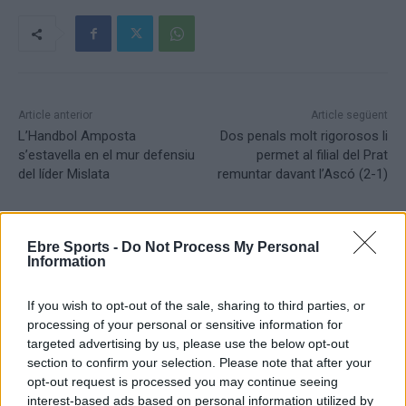
Article anterior
Article següent
L’Handbol Amposta
Dos penals molt rigorosos li
s’estavella en el mur defensiu
permet al filial del Prat
del líder Mislata
remuntar davant l’Ascó (2-1)
Ebre Sports -
Do Not Process My Personal
Information
If you wish to opt-out of the sale, sharing to third parties, or
processing of your personal or sensitive information for
targeted advertising by us, please use the below opt-out
section to confirm your selection. Please note that after your
opt-out request is processed you may continue seeing
Setmanari l'Ebre
interest-based ads based on personal information utilized by