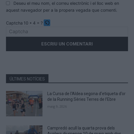
Deseu el meu nom, el correu electrònic i el lloc web en
aquest navegador per a la propera vegada que comenti.
Captcha
10 * 4 = ?
Please
enter
the
characters
shown
in
the
ÚLTIMES NOTÍCIES
CAPTCHA
to
La Cursa de l’Aldea segona d’etiqueta d’or
verify
de la Running Sèries Terres de l’Ebre
that
maig 9, 2026
you
are
human.
Campredó acull la quarta prova dels
Argilers diumenge 10 de maig amb dos