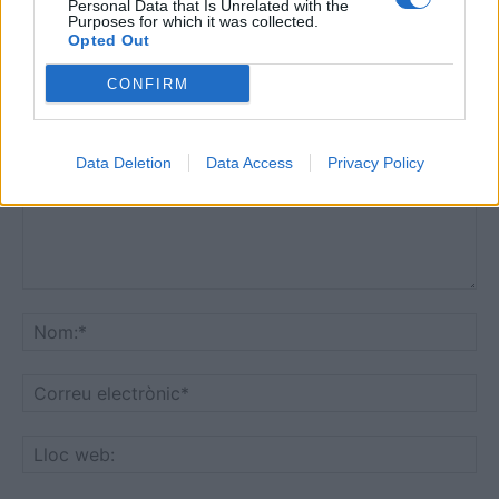
Personal Data that Is Unrelated with the
Purposes for which it was collected.
Opted Out
DEIXA UNA RESPOSTA
CONFIRM
Data Deletion
Data Access
Privacy Policy
Comentari:
No
Co
ele
Llo
we