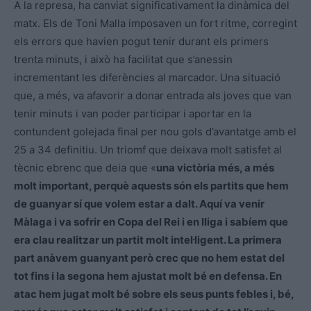
A la represa, ha canviat significativament la dinàmica del
matx. Els de Toni Malla imposaven un fort ritme, corregint
els errors que havien pogut tenir durant els primers
trenta minuts, i això ha facilitat que s’anessin
incrementant les diferències al marcador. Una situació
que, a més, va afavorir a donar entrada als joves que van
tenir minuts i van poder participar i aportar en la
contundent golejada final per nou gols d’avantatge amb el
25 a 34 definitiu. Un triomf que deixava molt satisfet al
tècnic ebrenc que deia que «
una victòria més, a més
molt important, perquè aquests són els partits que hem
de guanyar sí que volem estar a dalt. Aquí va venir
Màlaga i va sofrir en Copa del Rei i en lliga i sabíem que
era clau realitzar un partit molt intel·ligent. La primera
part anàvem guanyant però crec que no hem estat del
tot fins i la segona hem ajustat molt bé en defensa. En
atac hem jugat molt bé sobre els seus punts febles i, bé,