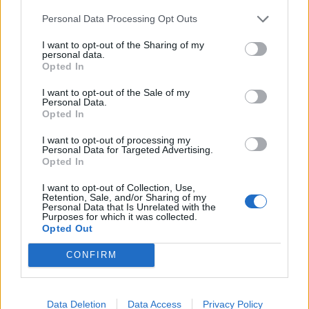
Personal Data Processing Opt Outs
Co
ele
I want to opt-out of the Sharing of my
personal data.
Llo
Opted In
we
I want to opt-out of the Sale of my
Personal Data.
Deseu el meu nom, el correu electrònic i el lloc web en
Opted In
aquest navegador per a la propera vegada que comenti.
I want to opt-out of processing my
Personal Data for Targeted Advertising.
Captcha
7 * 5 = ?
Opted In
I want to opt-out of Collection, Use,
Please
Retention, Sale, and/or Sharing of my
enter
Personal Data that Is Unrelated with the
Purposes for which it was collected.
the
Opted Out
characters
shown
CONFIRM
in
the
ÚLTIMES NOTÍCIES
CAPTCHA
Data Deletion
Data Access
Privacy Policy
to