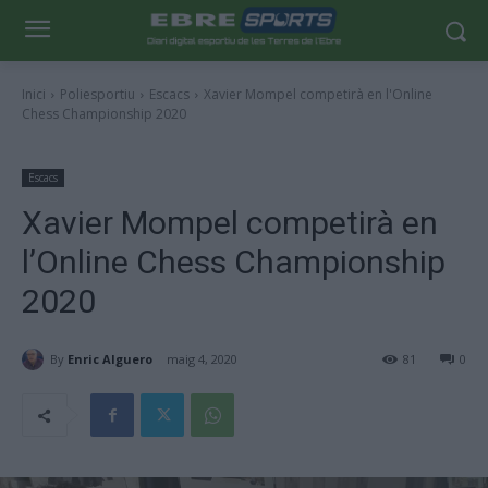
Inici
Poliesportiu
Escacs
Xavier Mompel competirà en l'Online
Chess Championship 2020
Escacs
Xavier Mompel competirà en
l’Online Chess Championship
2020
By
Enric Alguero
maig 4, 2020
81
0