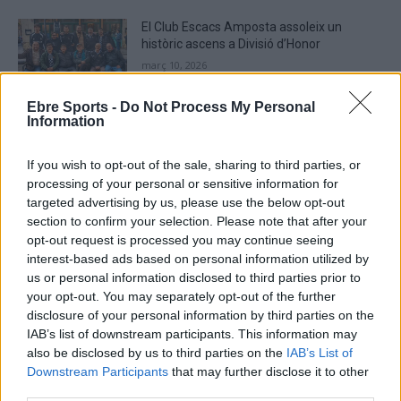
El Club Escacs Amposta assoleix un
històric ascens a Divisió d’Honor
març 10, 2026
Escacs
Ebre Sports -
Do Not Process My Personal
Information
If you wish to opt-out of the sale, sharing to third parties, or
processing of your personal or sensitive information for
DEIXA UNA RESPOSTA
targeted advertising by us, please use the below opt-out
section to confirm your selection. Please note that after your
opt-out request is processed you may continue seeing
interest-based ads based on personal information utilized by
us or personal information disclosed to third parties prior to
your opt-out. You may separately opt-out of the further
disclosure of your personal information by third parties on the
IAB’s list of downstream participants. This information may
also be disclosed by us to third parties on the
IAB’s List of
Comentari:
Downstream Participants
that may further disclose it to other
No
third parties.