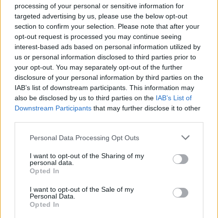
processing of your personal or sensitive information for
Comentari:
targeted advertising by us, please use the below opt-out
No
section to confirm your selection. Please note that after your
opt-out request is processed you may continue seeing
interest-based ads based on personal information utilized by
Co
us or personal information disclosed to third parties prior to
ele
your opt-out. You may separately opt-out of the further
Llo
disclosure of your personal information by third parties on the
we
IAB’s list of downstream participants. This information may
also be disclosed by us to third parties on the
IAB’s List of
Deseu el meu nom, el correu electrònic i el lloc web en
Downstream Participants
that may further disclose it to other
aquest navegador per a la propera vegada que comenti.
third parties.
Captcha
8 + 5 = ?
Personal Data Processing Opt Outs
I want to opt-out of the Sharing of my
personal data.
Please
Opted In
enter
the
I want to opt-out of the Sale of my
characters
Personal Data.
shown
Opted In
in