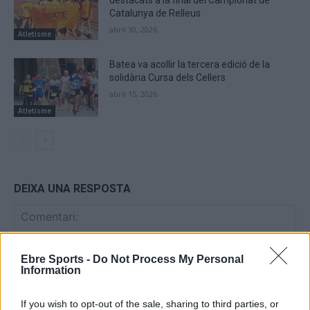
destacats a la final del Campionat de
Catalunya de Relleus
abril 30, 2026
Atletisme
Batea va acollir la tercera edició de la
solidària Cursa dels Cellers
abril 15, 2026
Atletisme
DEIXA UNA RESPOSTA
Ebre Sports -
Do Not Process My Personal
Information
If you wish to opt-out of the sale, sharing to third parties, or