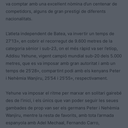
va comptar amb una excel·lent nòmina d’un centenar de
competidors, alguns de gran prestigi de diferents
nacionalitats.
L’atleta independent de Batea, va invertir un temps de
27’13», en cobrir el recorregut de 9.600 metres de la
categoria sènior i sub-23, on el més ràpid va ser l’etíop,
Addisu Yehune, vigent campió mundial sub-20 dels 5.000
metres, que es va imposar amb gran autoritat i amb un
temps de 25’28», compartint podi amb els kenyans Peter
i Nehèmia Wanjiru, 25’54 i 25’55», respectivament.
Yehune va imposar el ritme per marxar en solitari gairebé
des de l’inici, i els únics que van poder seguir les seues
gambades de prop van ser els germans Peter i Nehèmia
Wanjiru, mentre la resta de favorits, amb tota l’armada
espanyola amb Adel Mechaal, Fernando Carro,