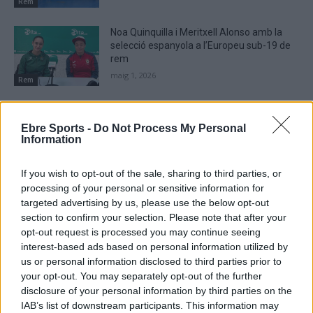
Rem
Noa Quinquilla i Meritxell Alonso amb la
selecció espanyola a l’Europeu sub-19 de
rem
maig 1, 2026
Rem
El quatre scull femení del CN Amposta
campió de la primera edició de la Lliga
Ebre Sports -
Do Not Process My Personal
Nacional de rem
Information
abril 2, 2026
Rem
If you wish to opt-out of the sale, sharing to third parties, or
processing of your personal or sensitive information for
targeted advertising by us, please use the below opt-out
section to confirm your selection. Please note that after your
opt-out request is processed you may continue seeing
DEIXA UNA RESPOSTA
interest-based ads based on personal information utilized by
us or personal information disclosed to third parties prior to
your opt-out. You may separately opt-out of the further
disclosure of your personal information by third parties on the
IAB’s list of downstream participants. This information may