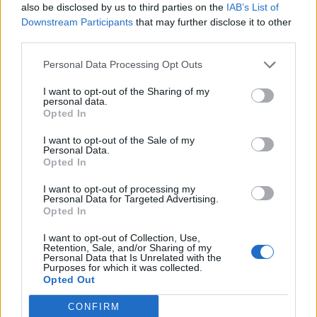
also be disclosed by us to third parties on the
IAB’s List of
Downstream Participants
that may further disclose it to other
third parties.
Comentari:
Personal Data Processing Opt Outs
No
I want to opt-out of the Sharing of my
personal data.
Opted In
Co
ele
I want to opt-out of the Sale of my
Personal Data.
Llo
Opted In
we
I want to opt-out of processing my
Deseu el meu nom, el correu electrònic i el lloc web en
Personal Data for Targeted Advertising.
Opted In
aquest navegador per a la propera vegada que comenti.
I want to opt-out of Collection, Use,
Captcha
7 - 3 = ?
Retention, Sale, and/or Sharing of my
Personal Data that Is Unrelated with the
Purposes for which it was collected.
Opted Out
Please
enter
CONFIRM
the