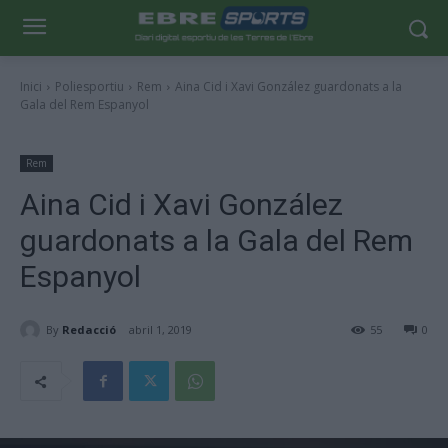
Inici
Poliesportiu
Rem
Aina Cid i Xavi González guardonats a la
Gala del Rem Espanyol
Rem
Aina Cid i Xavi González
guardonats a la Gala del Rem
Espanyol
By
Redacció
abril 1, 2019
55
0