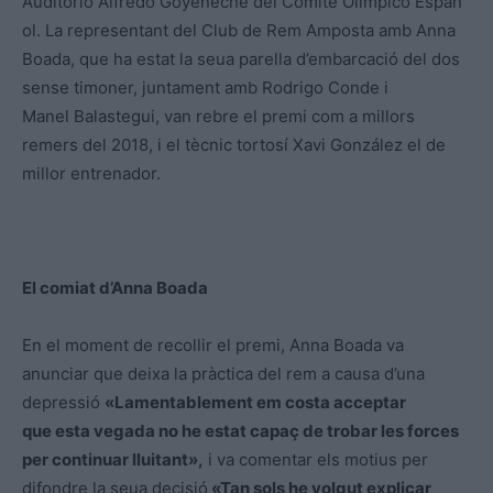
Auditorio Alfredo Goyeneche del Comité Olimpico Españ
ol. La representant del Club de Rem Amposta amb Anna
Boada, que ha estat la seua parella d’embarcació del dos
sense timoner, juntament amb Rodrigo Conde i
Manel Balastegui, van rebre el premi com a millors
remers del 2018, i el tècnic tortosí Xavi González el de
millor entrenador.
El comiat d’Anna Boada
En el moment de recollir el premi, Anna Boada va
anunciar que deixa la pràctica del rem a causa d’una
depressió
«Lamentablement em costa acceptar
que esta vegada no he estat capaç de trobar les forces
per continuar lluitant»,
i va comentar els motius per
difondre la seua decisió
«Tan sols he volgut explicar