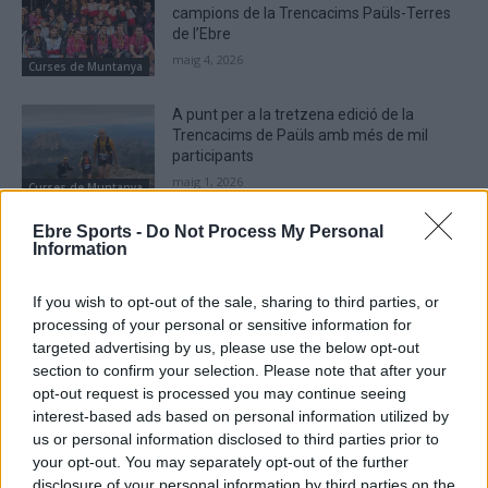
campions de la Trencacims Paüls-Terres
de l’Ebre
maig 4, 2026
Curses de Muntanya
A punt per a la tretzena edició de la
Trencacims de Paüls amb més de mil
participants
maig 1, 2026
Curses de Muntanya
Ebre Sports -
Do Not Process My Personal
La Cursa de les Roques d’Horta de Sant
Information
Joan torna a superar la xifra dels 300
participants
If you wish to opt-out of the sale, sharing to third parties, or
abril 21, 2026
Curses de Muntanya
processing of your personal or sensitive information for
targeted advertising by us, please use the below opt-out
section to confirm your selection. Please note that after your
opt-out request is processed you may continue seeing
interest-based ads based on personal information utilized by
DEIXA UNA RESPOSTA
us or personal information disclosed to third parties prior to
your opt-out. You may separately opt-out of the further
disclosure of your personal information by third parties on the