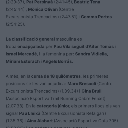
(2:29:37),
Pat Perpinyà
(2:41:45),
Beatriz Tena
(2:45:44) ,
Mònica Olivan
(Centre
Excursionista Trencacims) (2:47:51) i
Gemma Portes
(2:54:25).
La classificació general
masculina es
troba
encapçalada
per
Pau Vila seguit d’Aitor Tomàs i
Israel Mercadé
, i la femenina per:
Sandra Vidiella,
Miriam Estorach i Angels Borrás.
A més, en la
cursa de 18 quilòmetres
, les primeres
posicions se les van adjudicar
Marc Brescolí
(Centre
Excursionista Trencacims) (1.39.34) i
Gina Brull
(Associació Esportiva Trail Running Cabre Feixet)
(2.07.38). En la
categoria júnior,
els primers llocs els van
signar
Pau Lleixà
(Centre Excursionista Refalgarí)
(1.35.36) i
Aina Alabart
(Associació Esportiva Cota 705)