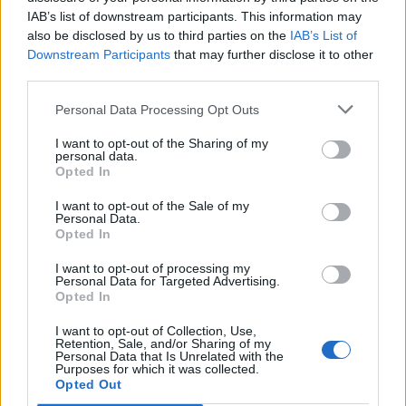
IAB’s list of downstream participants. This information may
also be disclosed by us to third parties on the
IAB’s List of
Downstream Participants
that may further disclose it to other
third parties.
Personal Data Processing Opt Outs
Comentari:
I want to opt-out of the Sharing of my
No
personal data.
Opted In
Co
I want to opt-out of the Sale of my
Personal Data.
ele
Opted In
Llo
I want to opt-out of processing my
we
Personal Data for Targeted Advertising.
Opted In
Deseu el meu nom, el correu electrònic i el lloc web en
aquest navegador per a la propera vegada que comenti.
I want to opt-out of Collection, Use,
Retention, Sale, and/or Sharing of my
Personal Data that Is Unrelated with the
Captcha
5 + 2 = ?
Purposes for which it was collected.
Opted Out