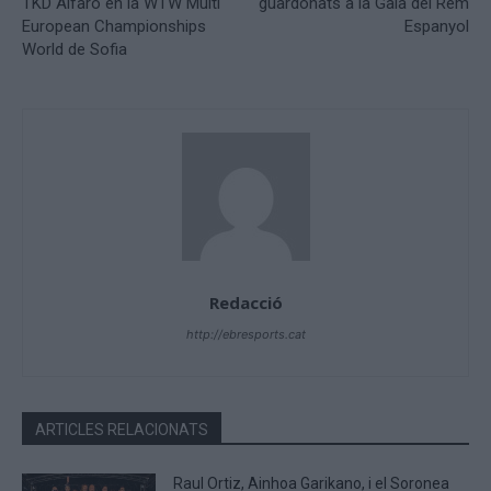
TKD Alfaro en la WTW Multi
guardonats a la Gala del Rem
European Championships
Espanyol
World de Sofia
Redacció
http://ebresports.cat
ARTICLES RELACIONATS
Raul Ortiz, Ainhoa Garikano, i el Soronea