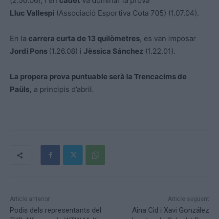
(2.50.06); i en
cadet
va dominar la prova
Lluc Vallespí
(Associació Esportiva Cota 705) (1.07.04).
En la
carrera curta de 13 quilòmetres
, es van imposar
Jordi Pons
(1.26.08) i
Jèssica Sánchez
(1.22.01).
La propera prova puntuable serà la Trencacims de
Paüls,
a principis d’abril.
Article anterior
Article següent
Podis dels representants del
Aina Cid i Xavi González