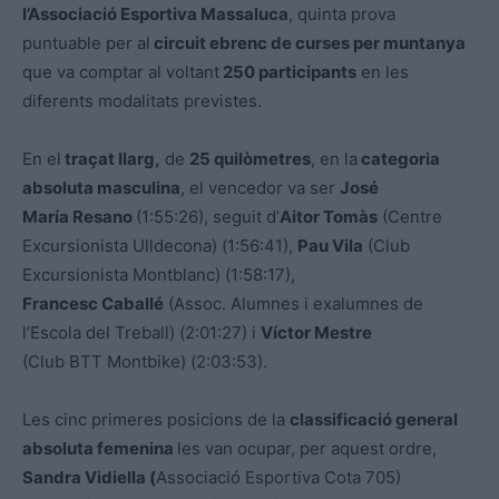
l’Associació Esportiva Massaluca
, quinta prova
puntuable per al
circuit ebrenc de curses per muntanya
que va comptar al voltant
250 participants
en les
diferents modalitats previstes.
En el
traçat llarg,
de
25 quilòmetres
, en la
categoria
absoluta masculina
, el vencedor va ser
José
María Resano
(1:55:26), seguit d’
Aitor Tomàs
(Centre
Excursionista Ulldecona) (1:56:41),
Pau Vila
(Club
Excursionista Montblanc) (1:58:17),
Francesc Caballé
(Assoc. Alumnes i exalumnes de
l’Escola del Treball) (2:01:27) i
Víctor Mestre
(Club BTT Montbike) (2:03:53).
Les cinc primeres posicions de la
classificació general
absoluta femenina
les van ocupar, per aquest ordre,
Sandra Vidiella (
Associació Esportiva Cota 705)