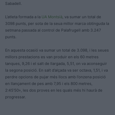
Sabadell.
L’atleta formada a la
UA Montsià
, va sumar un total de
3098 punts, per sota de la seua millor marca obtinguda la
setmana passada al control de Palafrugell amb 3.247
punts.
En aquesta ocasió va sumar un total de 3.098, i les seues
millors prestacions es van produir en els 60 metres
tanques, 9,26 i el salt de llargada, 5,51, on va aconseguir
la segona posició. En salt d’alçada va ser octava, 1,51, i va
perdre opcions de pujar més llocs amb l’onzena posició
en llançament de pes amb 7,95 i els 800 metres,
2:45’50», les dos proves en les quals més hi haurà de
progressar.