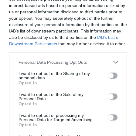
Llo
interest-based ads based on personal information utilized by
we
us or personal information disclosed to third parties prior to
Deseu el meu nom, el correu electrònic i el lloc web en
your opt-out. You may separately opt-out of the further
aquest navegador per a la propera vegada que comenti.
disclosure of your personal information by third parties on the
IAB’s list of downstream participants. This information may
also be disclosed by us to third parties on the
IAB’s List of
Captcha
10 + 2 = ?
Downstream Participants
that may further disclose it to other
third parties.
Please
enter
Personal Data Processing Opt Outs
the
I want to opt-out of the Sharing of my
characters
personal data.
shown
Opted In
in
the
I want to opt-out of the Sale of my
ÚLTIMES NOTÍCIES
Personal Data.
CAPTCHA
Opted In
to
La Cursa de l’Aldea segona d’etiqueta d’or
verify
de la Running Sèries Terres de l’Ebre
I want to opt-out of processing my
that
Personal Data for Targeted Advertising.
maig 9, 2026
you
Opted In
are