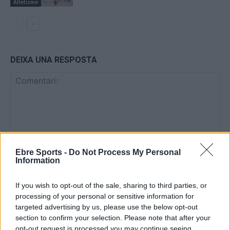
Atletisme
DEIXA UNA RESPOSTA
Ebre Sports -
Do Not Process My Personal
Information
Comentari:
No
If you wish to opt-out of the sale, sharing to third parties, or
processing of your personal or sensitive information for
Co
targeted advertising by us, please use the below opt-out
ele
section to confirm your selection. Please note that after your
opt-out request is processed you may continue seeing