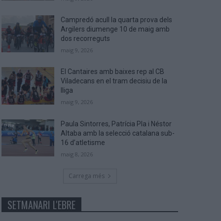
Campredó acull la quarta prova dels
Argilers diumenge 10 de maig amb
dos recorreguts
maig 9, 2026
El Cantaires amb baixes rep al CB
Viladecans en el tram decisiu de la
lliga
maig 9, 2026
Paula Sintorres, Patrícia Pla i Néstor
Altaba amb la selecció catalana sub-
16 d’atletisme
maig 8, 2026
Carrega més
SETMANARI L'EBRE