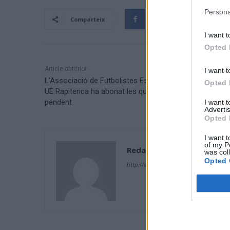
Persona
Comparteix
I want t
Opted 
Article anterior
I want t
L’Associació de Futbolistes Espanyols confirma que la
Opted 
UE Rapitenca ha abonat les quantitats del deute
pendent
I want 
Advertis
Opted 
I want t
of my P
Redacció
was col
Opted 
http://ebresports.cat