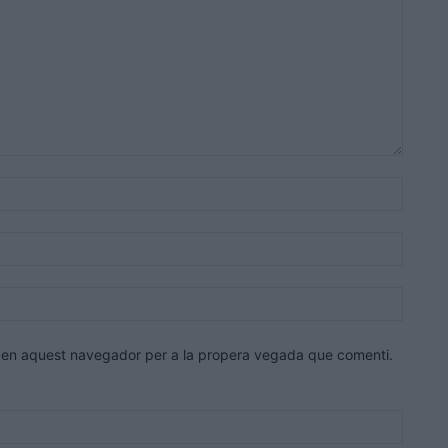
Nom:*
Correu
electrò
Lloc
web:
eb en aquest navegador per a la propera vegada que comenti.