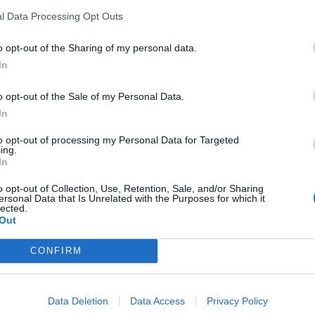
l Data Processing Opt Outs
o opt-out of the Sharing of my personal data.
In
Article següent
o opt-out of the Sale of my Personal Data.
José Javier Montón i Abril Rius els més ràpids a l’Ultra
In
Ebre Swim Marathon
to opt-out of processing my Personal Data for Targeted
ing.
In
o opt-out of Collection, Use, Retention, Sale, and/or Sharing
ersonal Data that Is Unrelated with the Purposes for which it
lected.
Out
CONFIRM
Data Deletion
Data Access
Privacy Policy