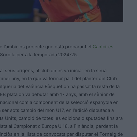
de l’ambiciós projecte que està preparant el
Cantaires
Sorolla per a la temporada 2024-25.
al seus orígens, al club on es va iniciar en la seua
rimer any, en la que va formar part del planter del Club
alqueria del València Bàsquet on ha passat la resta de la
LEB plata on va debutar amb 17 anys, amb el sènior de
ternacional com a component de la selecció espanyola en
a ser sots campió del món U17, en l’edició disputada a
s Units, campió de totes les edicions disputades fins ara
lata al Campionat d’Europa U 18, a Finlàndia, perdent la
 inclòs en la llista de convocats per disputar el Torneig de