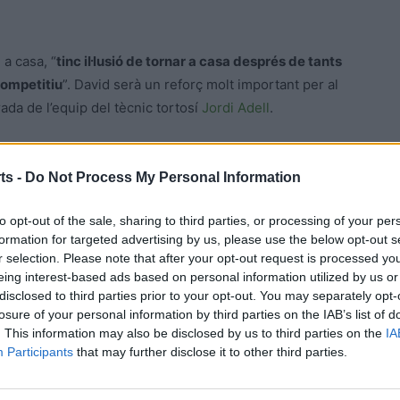
 a casa, “
tinc il·lusió de tornar a casa després de tants
competitiu
”. David serà un reforç molt important per al
ada de l’equip del tècnic tortosí
Jordi Adell
.
ts -
Do Not Process My Personal Information
ontesó, un dels principals referents ofensius la passada
 tortosí, i va continuar la seua formació al Club Bàsquet
to opt-out of the sale, sharing to third parties, or processing of your per
formation for targeted advertising by us, please use the below opt-out s
ys de descans, va retornar al club tortosí la temporada
r selection. Please note that after your opt-out request is processed y
talunya, i aquesta serà la seua tercera campanya
eing interest-based ads based on personal information utilized by us or
mbla ja consolidat del tot “
estic content i amb ganes
disclosed to third parties prior to your opt-out. You may separately opt-
om a equip
”.
losure of your personal information by third parties on the IAB’s list of
. This information may also be disclosed by us to third parties on the
IA
Participants
that may further disclose it to other third parties.