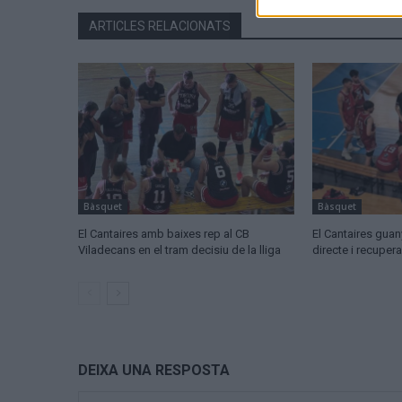
ARTICLES RELACIONATS
Bàsquet
Bàsquet
El Cantaires amb baixes rep al CB
El Cantaires guany
Viladecans en el tram decisiu de la lliga
directe i recuper
DEIXA UNA RESPOSTA