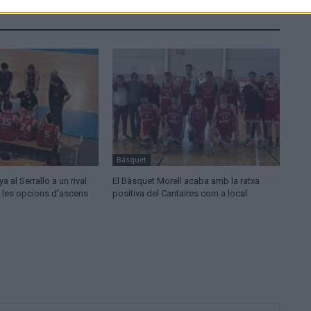
Bàsquet
a al Serrallo a un rival
El Bàsquet Morell acaba amb la ratxa
a les opcions d’ascens
positiva del Cantaires com a local