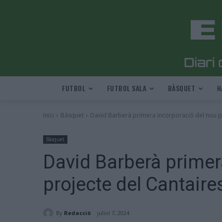
FUTBOL
FUTBOL SALA
BÀSQUET
H
Inici
Bàsquet
David Barberà primera incorporació del nou p
Bàsquet
David Barberà primer
projecte del Cantair
By
Redacció
juliol 7, 2024