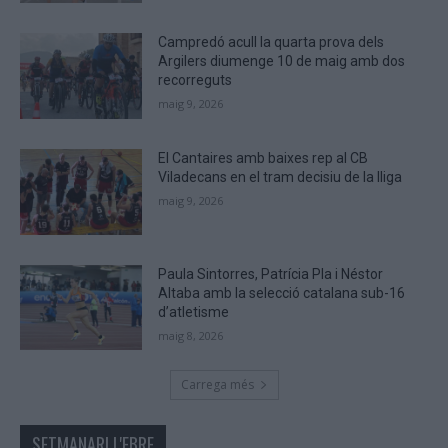
human.
Campredó acull la quarta prova dels
Argilers diumenge 10 de maig amb dos
recorreguts
maig 9, 2026
El Cantaires amb baixes rep al CB
Viladecans en el tram decisiu de la lliga
maig 9, 2026
Paula Sintorres, Patrícia Pla i Néstor
Altaba amb la selecció catalana sub-16
d’atletisme
maig 8, 2026
Carrega més
SETMANARI L'EBRE