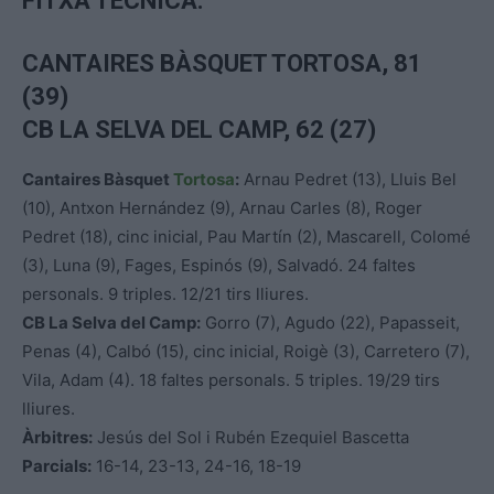
FITXA TÈCNICA:
CANTAIRES BÀSQUET TORTOSA, 81
(39)
CB LA SELVA DEL CAMP, 62 (27)
Cantaires Bàsquet
Tortosa
:
Arnau Pedret (13), Lluis Bel
(10), Antxon Hernández (9), Arnau Carles (8), Roger
Pedret (18), cinc inicial, Pau Martín (2), Mascarell, Colomé
(3), Luna (9), Fages, Espinós (9), Salvadó. 24 faltes
personals. 9 triples. 12/21 tirs lliures.
CB La Selva del Camp:
Gorro (7), Agudo (22), Papasseit,
Penas (4), Calbó (15), cinc inicial, Roigè (3), Carretero (7),
Vila, Adam (4). 18 faltes personals. 5 triples. 19/29 tirs
lliures.
Àrbitres:
Jesús del Sol i Rubén Ezequiel Bascetta
Parcials:
16-14, 23-13, 24-16, 18-19