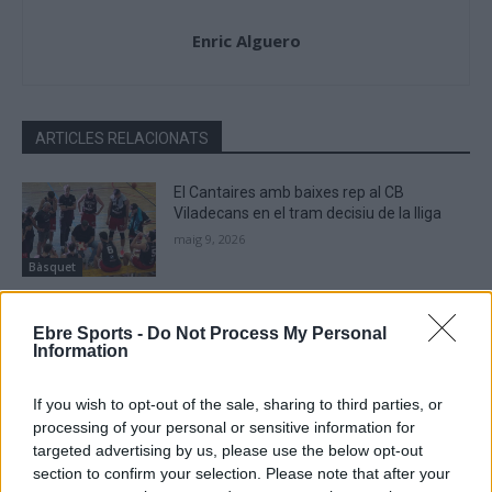
Enric Alguero
ARTICLES RELACIONATS
El Cantaires amb baixes rep al CB
Viladecans en el tram decisiu de la lliga
maig 9, 2026
Bàsquet
El Cantaires guanya al Serrallo a un rival
Ebre Sports -
Do Not Process My Personal
directe i recupera les opcions d’ascens
Information
abril 28, 2026
Bàsquet
If you wish to opt-out of the sale, sharing to third parties, or
processing of your personal or sensitive information for
El Bàsquet Morell acaba amb la ratxa
targeted advertising by us, please use the below opt-out
positiva del Cantaires com a local
section to confirm your selection. Please note that after your
abril 19, 2026