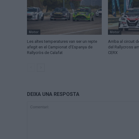
Motor
Motor
Les altes temperatures van ser un repte
Arriba al circuit 
afegit en el Campionat d’Espanya de
del Rallycross am
Rallycròs de Calafat
CERX
DEIXA UNA RESPOSTA