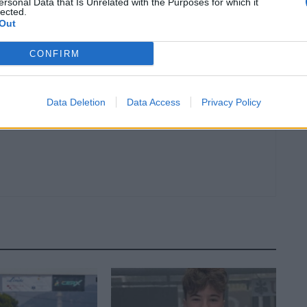
ersonal Data that Is Unrelated with the Purposes for which it
lected.
Article següent
Out
e
El Cantaires estrena el caseller de victòries superant
amb solvència a La Selva
CONFIRM
Data Deletion
Data Access
Privacy Policy