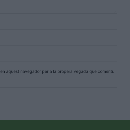
Nom:*
Correu
electrò
Lloc
web:
eb en aquest navegador per a la propera vegada que comenti.