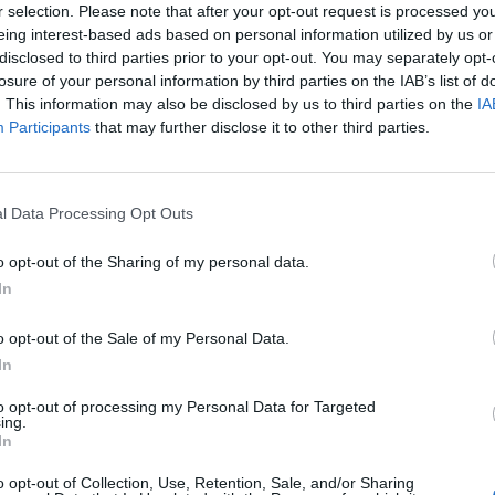
a veure afectada per una forta pluja. Era com un joc de
r selection. Please note that after your opt-out request is processed y
eing interest-based ads based on personal information utilized by us or
rd es va estavellar. Una cosa així pot passar fàcilment
disclosed to third parties prior to your opt-out. You may separately opt-
que està il·lès. Realment ens hem d’emportar les coses
losure of your personal information by third parties on the IAB’s list of
la classificació general contínua líder
Augusto Fernández
. This information may also be disclosed by us to third parties on the
IA
237, i Aron Canet amb 185. Jeremy Alcoba és divuitè
Participants
that may further disclose it to other third parties.
a de tres setmanes per Espanya i Àsia abans de la tercera
l Data Processing Opt Outs
nes, del 14 al 16 d’octubre, en un dels circuits més
o opt-out of the Sharing of my personal data.
a llunyana Austràlia.
In
o opt-out of the Sale of my Personal Data.
In
to opt-out of processing my Personal Data for Targeted
ing.
In
o opt-out of Collection, Use, Retention, Sale, and/or Sharing