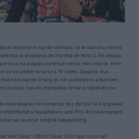
diluvi anunciat el cap de setmana, va arribar cinc minuts
Tailàndia, la dissetena del Mundial de Moto 2. Els equips
rquè la cursa pogués començar sense més retards. Però
ot es va retallar la cursa a 16 voltes. Després d’un
t Internacional de Chang de 4,6 quilòmetres a Burinam,
e la prova, i va ser impossible tornar a reprendre-la.
ta volta després de començar des del lloc 14 a la graella.
 competitivitat a l’escalfament amb P13. Al començament
luitar per avançar malgrat l’aquaplaning.
nt del txec Salac i d’Arón Canet. Com que no es van