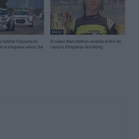
Motor
de Calafat l’espectacle
El calero Marc Beltran revalida el títol de
b la cinquena edició del
campió d’Espanya de Kàrting