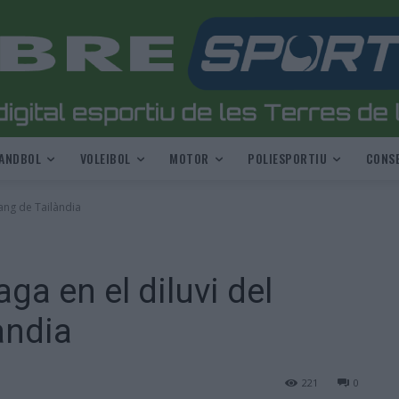
ANDBOL
VOLEIBOL
MOTOR
POLIESPORTIU
CONSE
hang de Tailàndia
a en el diluvi del
àndia
221
0