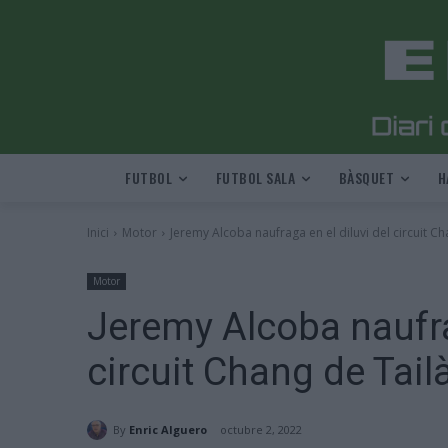
FUTBOL
FUTBOL SALA
BÀSQUET
H
Inici
Motor
Jeremy Alcoba naufraga en el diluvi del circuit C
Motor
Jeremy Alcoba naufrag
circuit Chang de Tail
By
Enric Alguero
octubre 2, 2022