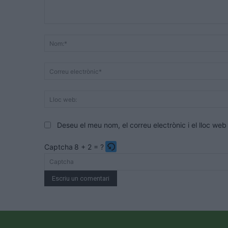
Comentari:
Deseu el meu nom, el correu electrònic i el lloc w
Captcha
8 + 2 = ?
Please
enter
the
characters
shown