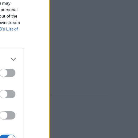
ou may
 personal
out of the
 downstream
B’s List of