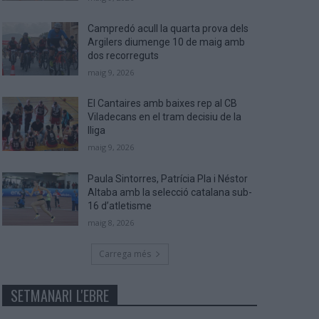
Campredó acull la quarta prova dels
Argilers diumenge 10 de maig amb
dos recorreguts
maig 9, 2026
El Cantaires amb baixes rep al CB
Viladecans en el tram decisiu de la
lliga
maig 9, 2026
Paula Sintorres, Patrícia Pla i Néstor
Altaba amb la selecció catalana sub-
16 d’atletisme
maig 8, 2026
Carrega més
SETMANARI L'EBRE