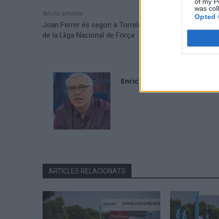
of my P
was col
Article anterior
Opted 
Joan Ferrer és segon a Torrelavega i manté el lideratg
de la Lliga Nacional de Força
Enric Alguero
ARTICLES RELACIONATS