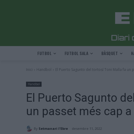
FUTBOL
FUTBOL SALA
BÀSQUET
H
Inici
Handbol
El Puerto Sagunto del tortosí Toni Malla fa un 
Handbol
El Puerto Sagunto del
un passet més cap a 
By
Setmanari l'Ebre
desembre 11, 2022