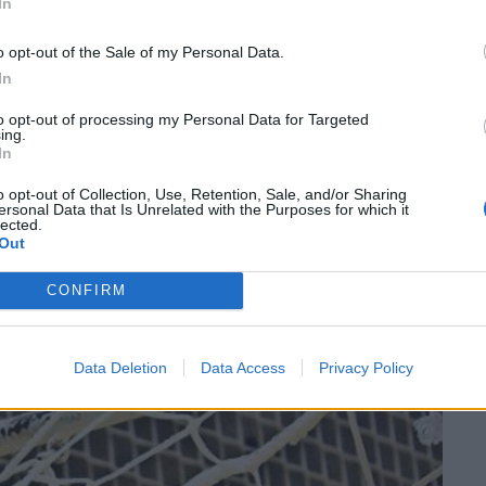
In
12 (25′), 11-13 (descans), 13-14 (35′), 15-14 (40′), 18-16
o opt-out of the Sale of my Personal Data.
In
to opt-out of processing my Personal Data for Targeted
ing.
In
’Honor Masculina Plata al seu grup B de competició, a
imatge inferior:
o opt-out of Collection, Use, Retention, Sale, and/or Sharing
ersonal Data that Is Unrelated with the Purposes for which it
lected.
Out
CONFIRM
Data Deletion
Data Access
Privacy Policy