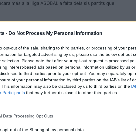
ncara més a la lliga ASOBAL a falta dels sis partits que
ts -
Do Not Process My Personal Information
1)
to opt-out of the sale, sharing to third parties, or processing of your per
)
formation for targeted advertising by us, please use the below opt-out s
r selection. Please note that after your opt-out request is processed y
 Ortega (1), Nil (2), Del Valle (3), Díaz Ledo (4), Pau Ferre
eing interest-based ads based on personal information utilized by us or
ernández, Javier Manzano (2), Poveda (9), David López (2),
disclosed to third parties prior to your opt-out. You may separately opt-
losure of your personal information by third parties on the IAB’s list of
. This information may also be disclosed by us to third parties on the
IA
lo Manuel (2), Juan Manuel, Enrique Chacón, Javier
Participants
that may further disclose it to other third parties.
Rodrigo Martín, Alejo (6), Marc Piqueras, Ortiz, Manuel
ntonio Bravo.
le Encuentra. Van amonestar a Juan Manuel (06:52) i Torres
l Data Processing Opt Outs
o (2) (05:49 i 29:59) i Arnau Fernández (26:24) del
4), Javier Andrés (19:28), Ortiz (50:56) i a Manuel Mata
o opt-out of the Sharing of my personal data.