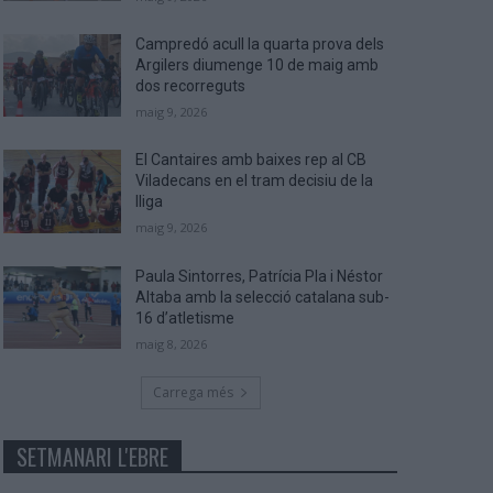
Campredó acull la quarta prova dels
Argilers diumenge 10 de maig amb
dos recorreguts
maig 9, 2026
El Cantaires amb baixes rep al CB
Viladecans en el tram decisiu de la
lliga
maig 9, 2026
Paula Sintorres, Patrícia Pla i Néstor
Altaba amb la selecció catalana sub-
16 d’atletisme
maig 8, 2026
Carrega més
SETMANARI L'EBRE