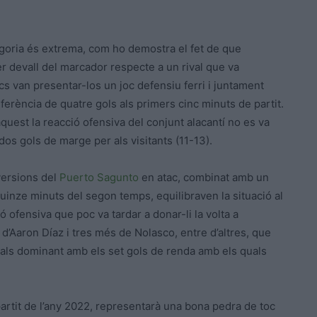
ategoria és extrema, com ho demostra el fet de que
r devall del marcador respecte a un rival que va
cs van presentar-los un joc defensiu ferri i juntament
iferència de quatre gols als primers cinc minuts de partit.
aquest la reacció ofensiva del conjunt alacantí no es va
dos gols de marge per als visitants (11-13).
versions del
Puerto Sagunto
en atac, combinat amb un
quinze minuts del segon temps, equilibraven la situació al
 ofensiva que poc va tardar a donar-li la volta a
 d’Aaron Díaz i tres més de Nolasco, entre d’altres, que
cals dominant amb els set gols de renda amb els quals
artit de l’any 2022, representarà una bona pedra de toc