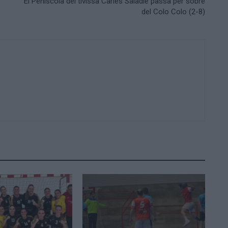
El Peníscola del tivissà Carles Saladié passa per sobre
del Colo Colo (2-8)