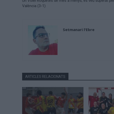
Un Volei Roquetes de més a menys, es veu superat pel
València (3-1)
Setmanari l'Ebre
ARTICLES RELACIONATS