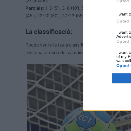
(2) (55:59).
Opted 
Parcials:
1-3 (5′), 3-6 (10′), 5-7 (15′), 8-9 (20′), 10-
I want t
(45′), 22-20 (50′), 27-23 (55′), 31-24 (final).
Opted 
La classificació:
I want 
Advertis
Opted 
Podeu veure la taula classificatòria de la Divisió d
l’onzena jornada del campionat de lliga, clicant a la 
I want t
of my P
was col
Opted 