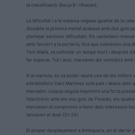
la classificació: Barça B i l’Alacant.
La dificultat i a la mateixa vegada igualtat de la c
dissabte la primera meitat acabava amb dos gols pe
plantejar serioses dificultats. Els castellano-manxe
amb l’encert a la porteria, feia que cobressin una d
Toni Malla, va sol·licitar un temps mort i després d’
fer esperar. Tot i això, marxaven als vestidors amb 
A la represa, es va poder veure una de les millors 
estratòsferic Dani Martínez sota pals i abans dels 
marcador. L’equip seguia imprimint una forta pressió
l’electrònic amb els nou gols de Povedo, els quatre
trencaven el compromís a favor dels interessos lo
tancaven el duel (31-24).
El proper desplaçament a Antequera, en el darrer p