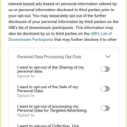
we
interest-based ads based on personal information utilized by
us or personal information disclosed to third parties prior to
Deseu el meu nom, el correu electrònic i el lloc web en
your opt-out. You may separately opt-out of the further
aquest navegador per a la propera vegada que comenti.
disclosure of your personal information by third parties on the
IAB’s list of downstream participants. This information may
Captcha
5 - 1 = ?
also be disclosed by us to third parties on the
IAB’s List of
Downstream Participants
that may further disclose it to other
third parties.
Please
enter
Personal Data Processing Opt Outs
the
characters
I want to opt-out of the Sharing of my
personal data.
shown
Opted In
in
the
ÚLTIMES NOTÍCIES
I want to opt-out of the Sale of my
CAPTCHA
Personal Data.
Opted In
to
La Cursa de l’Aldea segona d’etiqueta d’or
verify
de la Running Sèries Terres de l’Ebre
I want to opt-out of processing my
that
Personal Data for Targeted Advertising.
maig 9, 2026
you
Opted In
are
human.
I want to opt-out of Collection, Use,