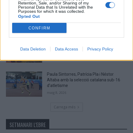
Retention, Sale, and/or Sharing of my
Campredó acull la quarta prova dels
Personal Data that Is Unrelated with the
Argilers diumenge 10 de maig amb dos
Purposes for which it was collected.
Opted Out
recorreguts
maig 9, 2026
CONFIRM
El Cantaires amb baixes rep al CB
Viladecans en el tram decisiu de la lliga
Data Deletion
Data Access
Privacy Policy
maig 9, 2026
Paula Sintorres, Patrícia Pla i Néstor
Altaba amb la selecció catalana sub-16
d’atletisme
maig 8, 2026
Carrega més
SETMANARI L'EBRE