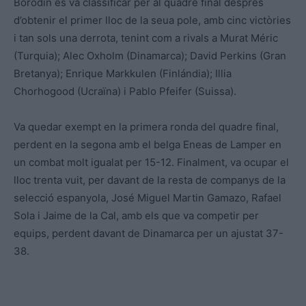
Borodin es va classificar per al quadre final després
d’obtenir el primer lloc de la seua pole, amb cinc victòries
i tan sols una derrota, tenint com a rivals a Murat Méric
(Turquia); Alec Oxholm (Dinamarca); David Perkins (Gran
Bretanya); Enrique Markkulen (Finlándia); Illia
Chorhogood (Ucraïna) i Pablo Pfeifer (Suissa).
Va quedar exempt en la primera ronda del quadre final,
perdent en la segona amb el belga Eneas de Lamper en
un combat molt igualat per 15-12. Finalment, va ocupar el
lloc trenta vuit, per davant de la resta de companys de la
selecció espanyola, José Miguel Martin Gamazo, Rafael
Sola i Jaime de la Cal, amb els que va competir per
equips, perdent davant de Dinamarca per un ajustat 37-
38.