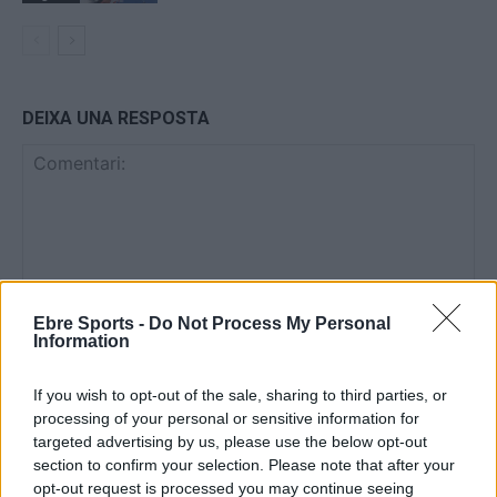
DEIXA UNA RESPOSTA
Ebre Sports -
Do Not Process My Personal
Information
Comentari:
No
If you wish to opt-out of the sale, sharing to third parties, or
processing of your personal or sensitive information for
Co
targeted advertising by us, please use the below opt-out
ele
section to confirm your selection. Please note that after your
Llo
opt-out request is processed you may continue seeing