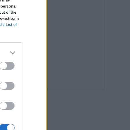
 personal
out of the
 downstream
B’s List of