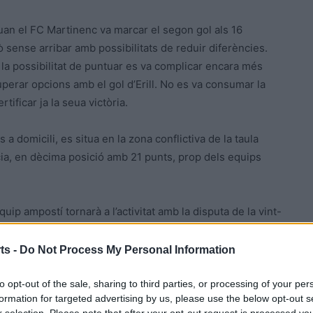
quan el FC Martinenc va marcar el segon gol als 16
ò sense arribar amb possibilitats de reduir diferències.
 i la possibilitat de puntuar es va complicar encara més
uperar opcions amb el gol d’Erill. No es va consumar la
tificar ja la seua victòria.
 domicili, es situa en la zona conflictiva de la taula
ncia, en dècima posició amb 21 punts, prop dels equips
ip ampostí tornarà a l’activitat amb la disputa de la vint-
 del
CP Calafell
, filial de l’equip de Parlem OK Lliga, que
ts -
Do Not Process My Personal Information
to opt-out of the sale, sharing to third parties, or processing of your per
formation for targeted advertising by us, please use the below opt-out s
r selection. Please note that after your opt-out request is processed y