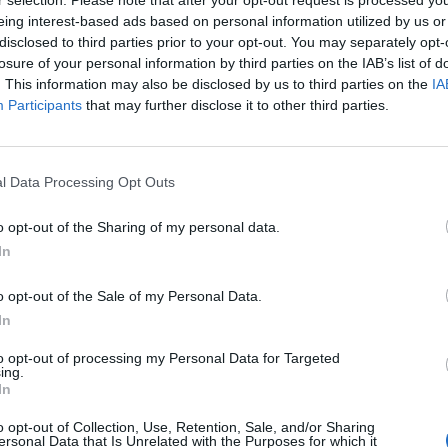
eing interest-based ads based on personal information utilized by us or
disclosed to third parties prior to your opt-out. You may separately opt-
losure of your personal information by third parties on the IAB’s list of
. This information may also be disclosed by us to third parties on the
IA
ngulo (1), Escola (1), Parramon, Gómez, Figuerola (1),
Participants
that may further disclose it to other third parties.
 De Alfonso, Ferran Pons, Erill (1), Labernia, Josep
l Data Processing Opt Outs
o opt-out of the Sharing of my personal data.
In
o opt-out of the Sale of my Personal Data.
In
to opt-out of processing my Personal Data for Targeted
ing.
In
o opt-out of Collection, Use, Retention, Sale, and/or Sharing
ersonal Data that Is Unrelated with the Purposes for which it