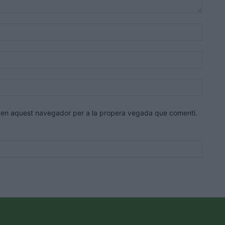
Nom:*
Correu
electrò
Lloc
web:
eb en aquest navegador per a la propera vegada que comenti.