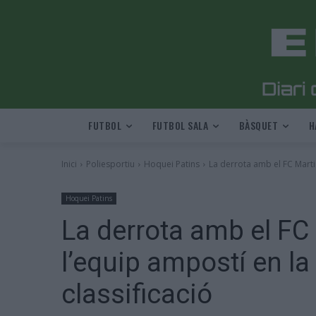
FUTBOL
FUTBOL SALA
BÀSQUET
H
Inici
Poliesportiu
Hoquei Patins
La derrota amb el FC Martin
Hoquei Patins
La derrota amb el FC
l’equip ampostí en la 
classificació