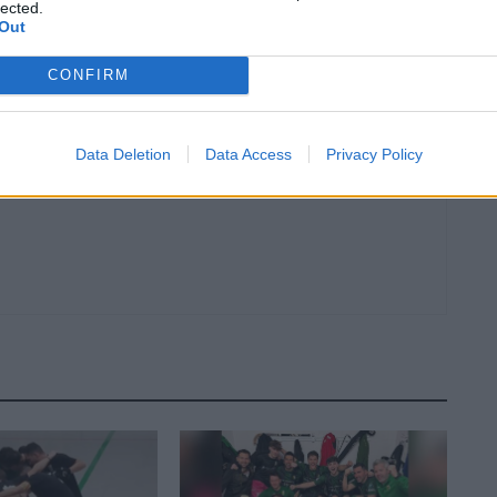
lected.
Out
Article següent
La Cursa del Pont de Deltebre continua augmentant la
CONFIRM
xifra de participants.
Data Deletion
Data Access
Privacy Policy