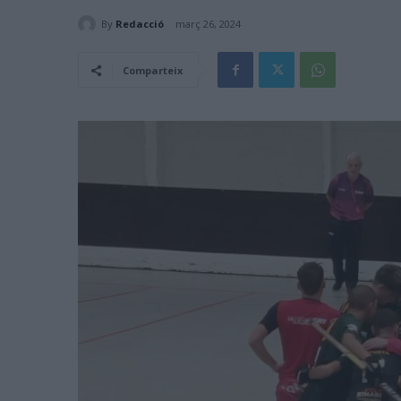
By
Redacció
març 26, 2024
Comparteix