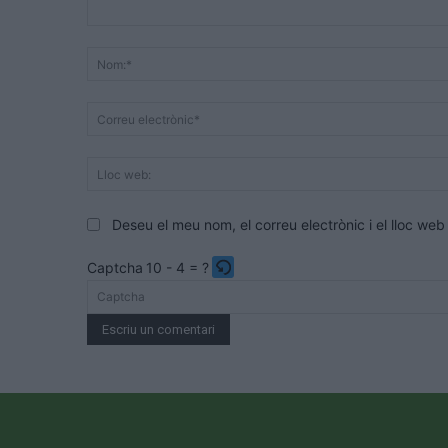
Comentari:
Deseu el meu nom, el correu electrònic i el lloc w
Captcha
10 - 4 = ?
Please
enter
the
characters
shown
in