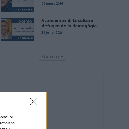
01 agost 2026
Avancem amb la cultura,
defugim de la demagògia
31 juliol 2026
Veure més
sonal or
ection to
ou may