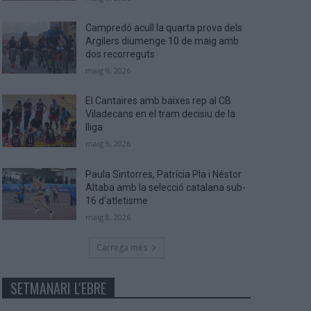
Campredó acull la quarta prova dels
Argilers diumenge 10 de maig amb
dos recorreguts
maig 9, 2026
El Cantaires amb baixes rep al CB
Viladecans en el tram decisiu de la
lliga
maig 9, 2026
Paula Sintorres, Patrícia Pla i Néstor
Altaba amb la selecció catalana sub-
16 d’atletisme
maig 8, 2026
Carrega més
SETMANARI L'EBRE