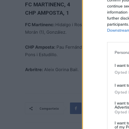
FC MARTINENC
, 4
continue se
CHP AMPOSTA, 1
information 
further disc
participants
FC Martinenc:
Hidalgo i Ros, porters Salvatierra, A
Downstream 
Morán (1), González.
CHP Amposta:
Pau Fernández, porter, Pau Esquerré,
Persona
Pons i Estudillo.
I want t
Arbritre:
Aleix Gorina Bail.
Opted 
I want t
Opted 
I want 
Advertis
Comparteix
Opted 
I want t
of my P