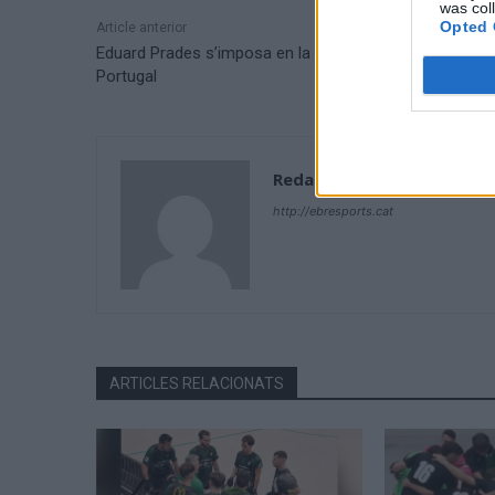
was col
Opted 
Article anterior
Eduard Prades s’imposa en la Volta ao Alentejo a
Portugal
Redacció
http://ebresports.cat
ARTICLES RELACIONATS