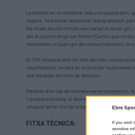
La situació es va complicar més a la segona part, 
segons. Va intentar reaccionar l’equip ampostí, per
Els locals als cinc minuts van marcar el tercer gol,
per al conjunt dirigit per Robert Carles, que va rec
remuntada i el quart gol del conjunt barceloní, va cer
El CHP Amposta amb les tres derrotes consecutives a
classificatòria, immers en la lluita per la permanè
que marquen els llocs de descens.
Després d’un cap de setmana sense competició, l’equ
i-quatrena jornada, el diumenge 7 d’abril, a la pista
ocupa el tercer lloc de la classificació.
Ebre Spor
FITXA TÈCNICA:
If you wish 
sensitive in
confirm you