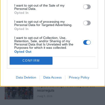
I want to opt-out of the Sale of my
Personal Data.
Please
Opted In
enter
I want to opt-out of processing my
the
Personal Data for Targeted Advertising.
characters
Opted In
shown
in
I want to opt-out of Collection, Use,
Retention, Sale, and/or Sharing of my
the
ÚLTIMES NOTÍCIES
Personal Data that Is Unrelated with the
CAPTCHA
Purposes for which it was collected.
to
Opted Out
La Cursa de l’Aldea segona d’etiqueta d’or
verify
de la Running Sèries Terres de l’Ebre
CONFIRM
that
maig 9, 2026
you
are
human.
Data Deletion
Data Access
Privacy Policy
Campredó acull la quarta prova dels
Argilers diumenge 10 de maig amb dos
recorreguts
maig 9, 2026