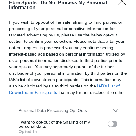
Ebre Sports -
Do Not Process My Personal
Information
If you wish to opt-out of the sale, sharing to third parties, or
processing of your personal or sensitive information for
targeted advertising by us, please use the below opt-out
section to confirm your selection. Please note that after your
opt-out request is processed you may continue seeing
interest-based ads based on personal information utilized by
Comentari:
us or personal information disclosed to third parties prior to
No
your opt-out. You may separately opt-out of the further
disclosure of your personal information by third parties on the
IAB’s list of downstream participants. This information may
Co
also be disclosed by us to third parties on the
IAB’s List of
ele
Downstream Participants
that may further disclose it to other
Llo
third parties.
we
Personal Data Processing Opt Outs
Deseu el meu nom, el correu electrònic i el lloc web en
aquest navegador per a la propera vegada que comenti.
I want to opt-out of the Sharing of my
personal data.
Opted In
Captcha
10 - 4 = ?