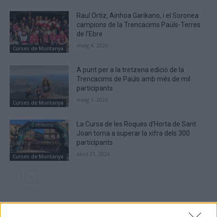
Raul Ortiz, Ainhoa Garikano, i el Soronea
campions de la Trencacims Paüls-Terres
de l’Ebre
maig 4, 2026
Curses de Muntanya
A punt per a la tretzena edició de la
Trencacims de Paüls amb més de mil
participants
maig 1, 2026
Curses de Muntanya
La Cursa de les Roques d’Horta de Sant
Joan torna a superar la xifra dels 300
participants
abril 21, 2026
Curses de Muntanya
DEIXA UNA RESPOSTA