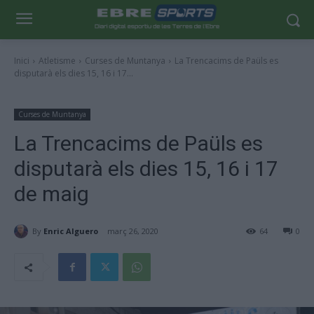
Inici
Atletisme
Curses de Muntanya
La Trencacims de Paüls es
disputarà els dies 15, 16 i 17...
Curses de Muntanya
La Trencacims de Paüls es
disputarà els dies 15, 16 i 17
de maig
By
Enric Alguero
març 26, 2020
64
0