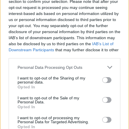
section to confirm your selection. Please note that after your
part d’un rival que lluita per la
opt-out request is processed you may continue seeing
permanència
interest-based ads based on personal information utilized by
abril 29, 2026
Handbol
us or personal information disclosed to third parties prior to
your opt-out. You may separately opt-out of the further
disclosure of your personal information by third parties on the
IAB’s list of downstream participants. This information may
also be disclosed by us to third parties on the
IAB’s List of
Downstream Participants
that may further disclose it to other
DEIXA UNA RESPOSTA
third parties.
Personal Data Processing Opt Outs
I want to opt-out of the Sharing of my
personal data.
Opted In
I want to opt-out of the Sale of my
Personal Data.
Opted In
Comentari:
No
I want to opt-out of processing my
Personal Data for Targeted Advertising.
Opted In