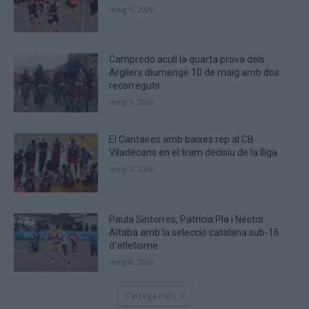
that
maig 9, 2026
you
are
human.
Campredó acull la quarta prova dels
Argilers diumenge 10 de maig amb dos
recorreguts
maig 9, 2026
El Cantaires amb baixes rep al CB
Viladecans en el tram decisiu de la lliga
maig 9, 2026
Paula Sintorres, Patrícia Pla i Néstor
Altaba amb la selecció catalana sub-16
d’atletisme
maig 8, 2026
Carrega més