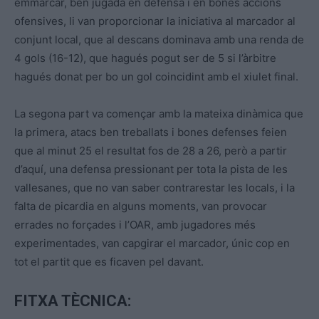
emmarcar, ben jugada en defensa i en bones accions
ofensives, li van proporcionar la iniciativa al marcador al
conjunt local, que al descans dominava amb una renda de
4 gols (16-12), que hagués pogut ser de 5 si l’àrbitre
hagués donat per bo un gol coincidint amb el xiulet final.
La segona part va començar amb la mateixa dinàmica que
la primera, atacs ben treballats i bones defenses feien
que al minut 25 el resultat fos de 28 a 26, però a partir
d’aquí, una defensa pressionant per tota la pista de les
vallesanes, que no van saber contrarestar les locals, i la
falta de picardia en alguns moments, van provocar
errades no forçades i l’OAR, amb jugadores més
experimentades, van capgirar el marcador, únic cop en
tot el partit que es ficaven pel davant.
FITXA TÈCNICA: