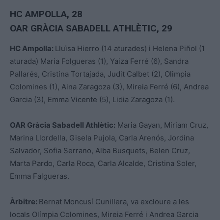
HC AMPOLLA
, 28
OAR GRÀCIA SABADELL ATHLÈTIC, 29
HC Ampolla:
Lluïsa Hierro (14 aturades) i Helena Piñol (1
aturada) Maria Folgueras (1), Yaiza Ferré (6), Sandra
Pallarés, Cristina Tortajada, Judit Calbet (2), Olimpia
Colomines (1), Aina Zaragoza (3), Mireia Ferré (6), Andrea
Garcia (3), Emma Vicente (5), Lidia Zaragoza (1).
OAR Gràcia Sabadell Athlètic:
Maria Gayan, Miriam Cruz,
Marina Llordella, Gisela Pujola, Carla Arenós, Jordina
Salvador, Sofia Serrano, Alba Busquets, Belen Cruz,
Marta Pardo, Carla Roca, Carla Alcalde, Cristina Soler,
Emma Falgueras.
Àrbitre:
Bernat Moncusí Cunillera, va excloure a les
locals Olímpia Colomines, Mireia Ferré i Andrea Garcia