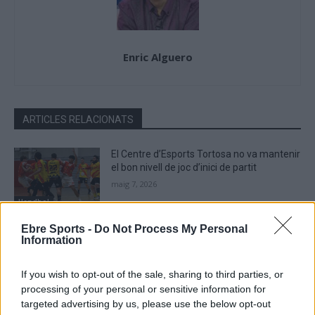
Enric Alguero
ARTICLES RELACIONATS
El Centre d’Esports Tortosa no va mantenir
el bon nivell de joc d’inici de partit
maig 7, 2026
Handbol
Ebre Sports -
Do Not Process My Personal
Contundent victòria per acabar la Lliga
Information
Catalana d’Or amb bones sensacions
maig 3, 2026
If you wish to opt-out of the sale, sharing to third parties, or
Handbol
processing of your personal or sensitive information for
targeted advertising by us, please use the below opt-out
El Centre d’Esports Tortosa sorprès per