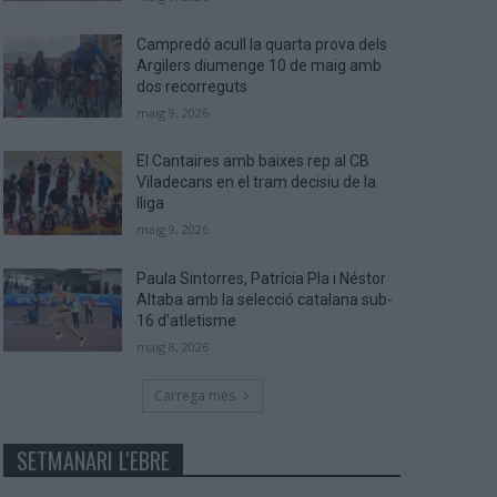
Campredó acull la quarta prova dels
Argilers diumenge 10 de maig amb
dos recorreguts
maig 9, 2026
El Cantaires amb baixes rep al CB
Viladecans en el tram decisiu de la
lliga
maig 9, 2026
Paula Sintorres, Patrícia Pla i Néstor
Altaba amb la selecció catalana sub-
16 d’atletisme
maig 8, 2026
Carrega més
SETMANARI L'EBRE