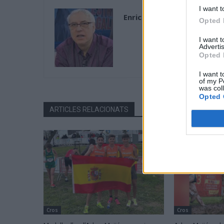
I want t
Enric Alguero
Opted 
I want 
Advertis
Opted 
I want t
of my P
was col
Opted 
ARTICLES RELACIONATS
Cros
Cros