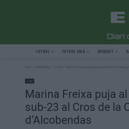
FUTBOL
FUTBOL SALA
BÀSQUET
H
Inici
Atletisme
Cros
Marina Freixa puja al podi en la categor
Cros
Marina Freixa puja al
sub-23 al Cros de la 
d’Alcobendas