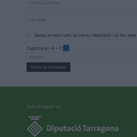
Deseu el meu nom, el correu electrònic i el lloc w
Captcha
8 - 4 = ?
Please
enter
the
characters
shown
in
the
Amb el suport de
CAPTCHA
to
verify
that
you