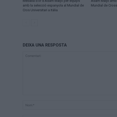
Medalla d’or d’Adam Maijó per equips
Adam Maijó amb l
amb la selecció espanyola al Mundial de
Mundial de Cross U
Cros Universitari a Itàlia
DEIXA UNA RESPOSTA
Comentari: