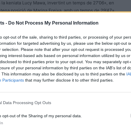
a la keniata Lucy Mawa, invertint un temps de 27’06», en
etena posició de Marina Freixa, amb un temps de 29’47».
tegoria sub-23, ocupant la tercera plaça, per darrere de
ts -
Do Not Process My Personal Information
 va imposar amb 29’23», i Maria Nieves (Playas de
to opt-out of the sale, sharing to third parties, or processing of your per
formation for targeted advertising by us, please use the below opt-out s
r selection. Please note that after your opt-out request is processed y
eing interest-based ads based on personal information utilized by us or
disclosed to third parties prior to your opt-out. You may separately opt-
losure of your personal information by third parties on the IAB’s list of
. This information may also be disclosed by us to third parties on the
IA
Participants
that may further disclose it to other third parties.
Article següent
l Data Processing Opt Outs
El CCT Tortosa no pot superar l’obstacle del Portmany
balear
o opt-out of the Sharing of my personal data.
In