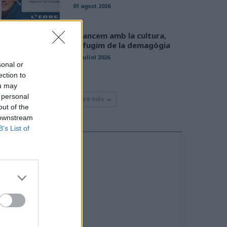
01 agost 2026
Avancem amb la cultura,
defugim de la demagògia
31 juliol 2026
sonal or
ection to
ou may
 personal
Veure més
out of the
 downstream
B’s List of