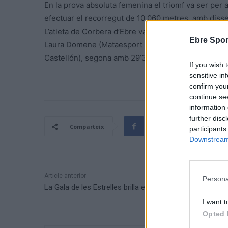
En la prova absoluta femenina el triomf va ser per 
efectuar el recorregut de 10.060 metres, amb diss
L’atleta de Corbera d’Ebre va pujar al podi en la ca
Ebre Spor
Laura Domene (Mataesport Riba roja Turia), que es
Castellón), segona amb 29’36».
If you wish 
sensitive in
confirm you
continue se
information 
further disc
Comparteix
participants
Downstream 
Article anterior
Persona
La Gala de les Estrelles brilla en la seua 10a edició
I want t
Opted 