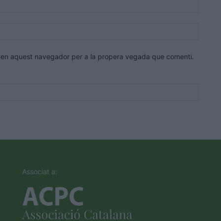
Correu
electrò
Lloc
web:
eb en aquest navegador per a la propera vegada que comenti.
Associat a: