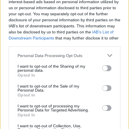
interest-based ads based on personal information utilized by
us or personal information disclosed to third parties prior to
your opt-out. You may separately opt-out of the further
disclosure of your personal information by third parties on the
IAB’s list of downstream participants. This information may
Article anterior
Article següent
also be disclosed by us to third parties on the
IAB’s List of
La reacció de la Rapitenca
El tennista rapitenc Ian
Downstream Participants
that may further disclose it to other
arriba massa tard
Barroeta no pot amb
third parties.
Esquerdo al Rafa Nadal Tour
de Barcelona
Personal Data Processing Opt Outs
I want to opt-out of the Sharing of my
personal data.
Opted In
I want to opt-out of the Sale of my
Personal Data.
Opted In
I want to opt-out of processing my
Personal Data for Targeted Advertising.
Opted In
Redacció
I want to opt-out of Collection, Use,