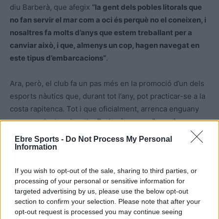
diu Barberà, que afegix
“la gent dels pobles litorals que
no fan servir el mar com a oci és perquè no el coneixen, i
nosaltres fa molts d’anys que estem treballant per a
canviar això, i que, almenys un cop, hagen navegat en
este tipus d’embarcacions”
.
Ara, però, el club fa un pas més en la promoció d’un dels
esports nàutics que, durant tot l’any, pot practicar-se a la
costa rapitenca. Tot i que oficialment, arrenca enguany
com a projecte educatiu, Barberà espera
“que siga una
activitat que dure molts d’anys, i que els habitants dels
Ebre Sports -
Do Not Process My Personal
pobles mariners incloguen els coneixements del mar
Information
dins del seu currículum”
.
If you wish to opt-out of the sale, sharing to third parties, or
processing of your personal or sensitive information for
targeted advertising by us, please use the below opt-out
section to confirm your selection. Please note that after your
opt-out request is processed you may continue seeing