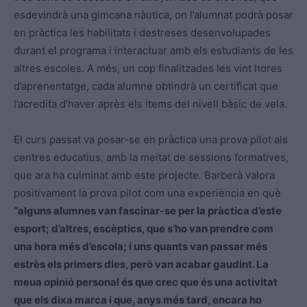
esdevindrà una gimcana nàutica, on l’alumnat podrà posar
en pràctica les habilitats i destreses desenvolupades
durant el programa i interactuar amb els estudiants de les
altres escoles. A més, un cop finalitzades les vint hores
d’aprenentatge, cada alumne obtindrà un certificat que
l’acredita d’haver après els ítems del nivell bàsic de vela.
El curs passat va posar-se en pràctica una prova pilot als
centres educatius, amb la meitat de sessions formatives,
que ara ha culminat amb este projecte. Barberà valora
positivament la prova pilot com una experiència en què
“alguns alumnes van fascinar-se per la pràctica d’este
esport; d’altres, escèptics, que s’ho van prendre com
una hora més d’escola; i uns quants van passar més
estrès els primers dies, però van acabar gaudint. La
meua opinió personal és que crec que és una activitat
que els dixa marca i que, anys més tard, encara ho