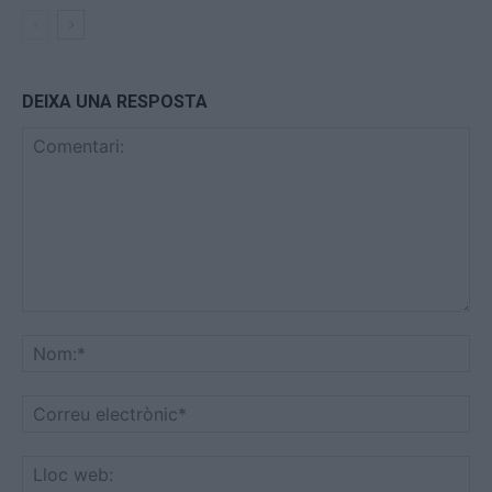
DEIXA UNA RESPOSTA
Comentari:
No
Co
ele
Llo
we