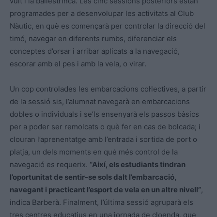
vuit i la ballestrinca. Les cinc sessions posteriors estan
programades per a desenvolupar les activitats al Club
Nàutic, en què es començarà per controlar la direcció del
timó, navegar en diferents rumbs, diferenciar els
conceptes d’orsar i arribar aplicats a la navegació,
escorar amb el pes i amb la vela, o virar.
Un cop controlades les embarcacions col·lectives, a partir
de la sessió sis, l’alumnat navegarà en embarcacions
dobles o individuals i se’ls ensenyarà els passos bàsics
per a poder ser remolcats o què fer en cas de bolcada; i
clouran l’aprenentatge amb l’entrada i sortida de port o
platja, un dels moments en què més control de la
navegació es requerix.
“Així, els estudiants tindran
l’oportunitat de sentir-se sols dalt l’embarcació,
navegant i practicant l’esport de vela en un altre nivell”
,
indica Barberà. Finalment, l’última sessió agruparà els
tres centres educatius en una jornada de cloenda, que