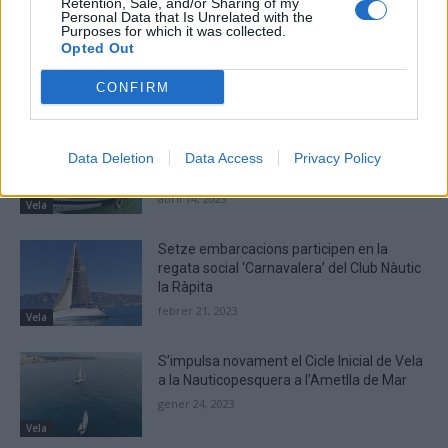
http://ebresports.cat
Retention, Sale, and/or Sharing of my
Personal Data that Is Unrelated with the
Purposes for which it was collected.
Opted Out
CONFIRM
ARTICLES RELACIONATS
El Club Nàutic La Ràpita aposta per la
recuperació d’una embarcació de vela
Data Deletion
Data Access
Privacy Policy
llatina del segle XX
abril 14, 2023
Vela
Setze embarcacions participen en la
regata social ‘Carnavalera’ del Club Nàutic
la Ràpita
febrer 21, 2023
Vela
S’impulsa novament el Cicle Inicial de Vela
a la Nauticopesquera a l’Ametlla de Mar
gener 24, 2023
Vela