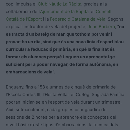
cop, impulsa el
Club Nàutic La Ràpita
, gràcies a la
col·laboració de l’
Ajuntament de la Ràpita
, el
Consell
Català de l’Esport
i la
Federació Catalana de Vela
. Segons
explica l’instructor de vela del projecte,
Joan Barberà
,
“no
es tracta d’un bateig de mar, que tothom pot venir i
provar-ho un dia, sinó que és una nova línia d’esport blau
curricular a l’educació primària, en què la finalitat és
formar els alumnes perquè tinguen un aprenentatge
suficient per a poder navegar, de forma autònoma, en
embarcacions de vela”.
Enguany, fins a 158 alumnes de cinquè de primària de
l’Escola Carles III, l’Horta Vella i el Col·legi Sagrada Família
podran iniciar-se en l’esport de vela durant un trimestre.
Així, setmanalment, cada grup escolar gaudirà de
sessions de 2 hores per a aprendre els conceptes del
nivell bàsic d’este tipus d’embarcacions, la tècnica dels