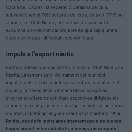
Català de l’Esport i la Federació Catalana de Vela,
subvencionen el 70% del preu del curs, és a dir, 77 € per
alumne; i el Club Nàutic, al seu torn, n’assumix 15
€/alumne. La voluntat del projecte és que cap alumne
quede exclòs per dificultats econòmiques.
Impuls a l’esport nàutic
Barberà detalla que des de fa vint anys el Club Nàutic La
Ràpita, juntament amb l’Ajuntament del municipi,
impulsen els esports nàutics als centres educatius del
municipi a través de la Setmana Blava, en què es
programen diferents activitats esportives dirigides als
alumnes perquè proven de navegar en vela, caiac, rem o
muletes, i també aprenguen a fer nusos mariners.
“A la
Ràpita, des de fa molts anys intentem que els alumnes
hagen provat estes activitats, almenys, una vegada”
,