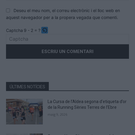
Deseu el meu nom, el correu electrònic i el lloc web en
aquest navegador per a la propera vegada que comenti.
Captcha
9 - 2 = ?
Please
enter
the
characters
shown
in
the
ÚLTIMES NOTÍCIES
CAPTCHA
to
La Cursa de l’Aldea segona d’etiqueta d’or
verify
de la Running Sèries Terres de l’Ebre
that
maig 9, 2026
you
are
human.