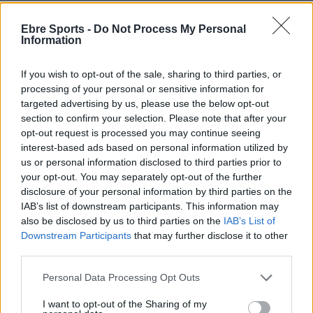
Ebre Sports -
Do Not Process My Personal
DEIXA UNA RESPOSTA
Information
If you wish to opt-out of the sale, sharing to third parties, or
processing of your personal or sensitive information for
targeted advertising by us, please use the below opt-out
section to confirm your selection. Please note that after your
opt-out request is processed you may continue seeing
interest-based ads based on personal information utilized by
us or personal information disclosed to third parties prior to
your opt-out. You may separately opt-out of the further
Comentari:
disclosure of your personal information by third parties on the
No
IAB’s list of downstream participants. This information may
also be disclosed by us to third parties on the
IAB’s List of
Co
Downstream Participants
that may further disclose it to other
ele
third parties.
Llo
Personal Data Processing Opt Outs
we
I want to opt-out of the Sharing of my
Deseu el meu nom, el correu electrònic i el lloc web en