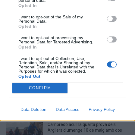
personal data.
Opted In
aquest navegador per a la propera vegada que comenti.
I want to opt-out of the Sale of my
Captcha
7 * 5 = ?
Personal Data.
Opted In
Please
I want to opt-out of processing my
enter
Personal Data for Targeted Advertising.
Opted In
the
characters
I want to opt-out of Collection, Use,
shown
Retention, Sale, and/or Sharing of my
Personal Data that Is Unrelated with the
in
Purposes for which it was collected.
the
ÚLTIMES NOTÍCIES
Opted Out
CAPTCHA
to
CONFIRM
La Cursa de l’Aldea segona d’etiqueta d’or
verify
de la Running Sèries Terres de l’Ebre
that
maig 9, 2026
you
Data Deletion
Data Access
Privacy Policy
are
human.
Campredó acull la quarta prova dels
Argilers diumenge 10 de maig amb dos