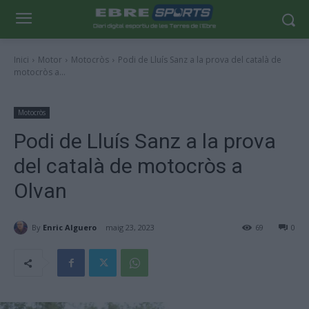
Inici
Motor
Motocròs
Podi de Lluís Sanz a la prova del català de
motocròs a...
Motocròs
Podi de Lluís Sanz a la prova
del català de motocròs a
Olvan
By
Enric Alguero
maig 23, 2023
69
0