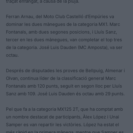
traçat enfangat, a causa de la pluja.
Ferran Arnau, del Moto Club Castelló d’Empúries va
dominar les dues mànegues de la categoria MX1. Marc
Fontanals, amb dues segones posicions, i Lluís Sanz,
tercer en les dues mànegues, van completar el top tres
de la categoria. José Luis Dauden (MC Amposta), va ser
octau.
Després de disputades les proves de Bellpuig, Almenar i
Olvan, continua líder de la classificació general Marc
Fontanals amb 120 punts, seguit en segon lloc per Lluís
Sanz amb 109. José Luis Dauden és octau amb 29 punts.
Pel que fa a la categoria MX125 2T, que ha comptat amb
un nombre destacat de participants, Àlex López i Unai
Samper es van repartir les victòries. López ha estat el
més ràpid en la primera mànega, mentre que Samper es