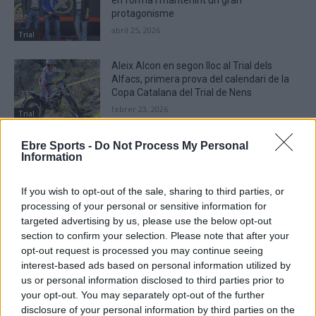
en forma i mantenint un gran
protagonisme
abril 25, 2026
Trial
Aleix Alcon en segon lloc al Trial dels
Alfacs, primera prova del calendari de la
Copa Catalana del Trial de Nens
febrer 23, 2026
Trial
El Trial dels Alfacs obre el calendari de la
Ebre Sports -
Do Not Process My Personal
Information
Copa Catalana de Trial de Nens
febrer 21, 2026
If you wish to opt-out of the sale, sharing to third parties, or
Trial
processing of your personal or sensitive information for
targeted advertising by us, please use the below opt-out
section to confirm your selection. Please note that after your
opt-out request is processed you may continue seeing
interest-based ads based on personal information utilized by
DEIXA UNA RESPOSTA
us or personal information disclosed to third parties prior to
your opt-out. You may separately opt-out of the further
disclosure of your personal information by third parties on the