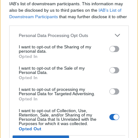
IAB’s list of downstream participants. This information may
also be disclosed by us to third parties on the
IAB’s List of
Downstream Participants
that may further disclose it to other
third parties.
Personal Data Processing Opt Outs
Comentari:
I want to opt-out of the Sharing of my
No
personal data.
Opted In
Co
I want to opt-out of the Sale of my
ele
Personal Data.
Opted In
Llo
we
I want to opt-out of processing my
Personal Data for Targeted Advertising.
Opted In
Deseu el meu nom, el correu electrònic i el lloc web en
aquest navegador per a la propera vegada que comenti.
I want to opt-out of Collection, Use,
Retention, Sale, and/or Sharing of my
Personal Data that Is Unrelated with the
Captcha
5 + 3 = ?
Purposes for which it was collected.
Opted Out