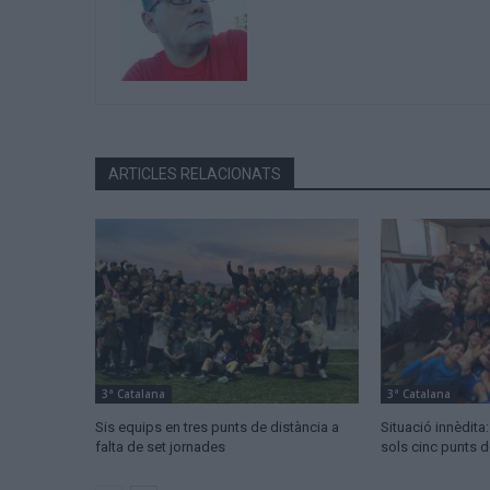
ARTICLES RELACIONATS
3ª Catalana
3ª Catalana
Sis equips en tres punts de distància a
Situació innèdita
falta de set jornades
sols cinc punts d