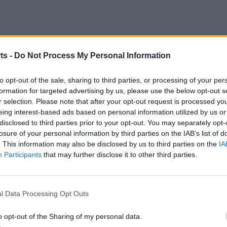
ts -
Do Not Process My Personal Information
’), Omar (Roger, 69’), Amine, Pardo, Pau Marin, Regolf,
to opt-out of the sale, sharing to third parties, or processing of your per
formation for targeted advertising by us, please use the below opt-out s
ani Bel, Ian, Jonathan (Arnau, 45’), Marc López, Aleix
r selection. Please note that after your opt-out request is processed y
ric, Nico (Denys, 75’).
eing interest-based ads based on personal information utilized by us or
disclosed to third parties prior to your opt-out. You may separately opt-
losure of your personal information by third parties on the IAB’s list of
rbitral ebrenc. Amonestacions per a Isaac (12’), Ronald
. This information may also be disclosed by us to third parties on the
IA
x Vizcarro (39’) i Iulian (42’) dels visitants.
Participants
that may further disclose it to other third parties.
Becerra (63’); 1-3, Felipe (71’).
l Data Processing Opt Outs
o opt-out of the Sharing of my personal data.