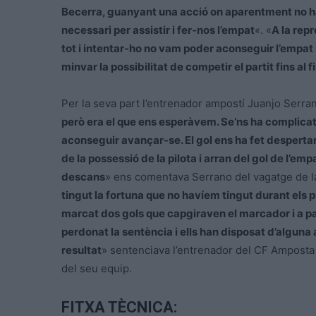
Becerra, guanyant una acció on aparentment no havi
necessari per assistir i fer-nos l’empat
«. «
A la repr
tot i intentar-ho no vam poder aconseguir l’empat i
minvar la possibilitat de competir el partit fins al f
Per la seva part l’entrenador ampostí Juanjo Serra
però era el que ens esperàvem. Se’ns ha complicat el
aconseguir avançar-se. El gol ens ha fet desperta
de la possessió de la pilota i arran del gol de l’em
descans
» ens comentava Serrano del vagatge de la
tingut la fortuna que no havíem tingut durant els
marcat dos gols que capgiraven el marcador i a parti
perdonat la sentència i ells han disposat d’algun
resultat
» sentenciava l’entrenador del CF Amposta 
del seu equip.
FITXA TÈCNICA: