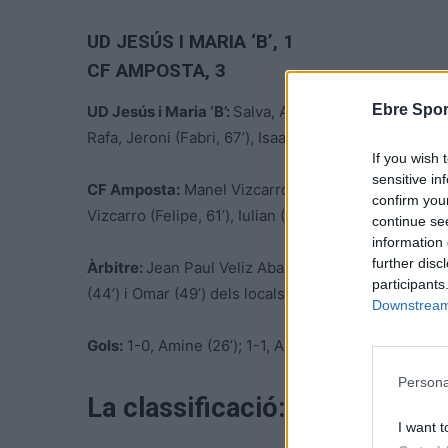
UD JESÚS I MARIA ‘B’
, 1
CF AMPOSTA, 3
Ebre Spor
UD Jesús i Maria ‘B’:
Salva, Ahmed, Ronald (Joel, 76
Rafa, Jeroni (Fabri, 67’), Isaac.
If you wish 
sensitive in
CF Amposta:
Manel Vizcarro, Calleja (Johan, 61’), D
confirm you
Vizcarro (Felipe, 61’), Iulian (Tomàs, 61’), Becerra, E
continue se
information 
further disc
Àrbitre:
Jean Paul Veliz Abanto, del comitè tècnic a
participants
(44’) i Omar (49’) dels locals i per a Calleja (4’), Alei
Downstream 
Gols:
1-0, Amine (26’); 1-1, Aleix Vizcarro (33’); 1-2, 
Persona
La classificació:
I want t