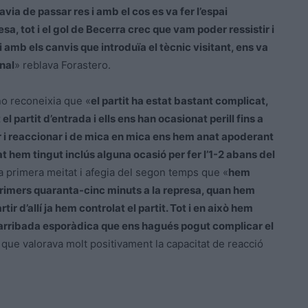
a de passar res i amb el cos es va fer l’espai
esa, tot i el gol de Becerra crec que vam poder ressistir i
 amb els canvis que introduïa el tècnic visitant, ens va
inal
» reblava Forastero.
no reconeixia que «
el partit ha estat bastant complicat,
 partit d’entrada i ells ens han ocasionat perill fins a
r i reaccionar i de mica en mica ens hem anat apoderant
pat hem tingut inclús alguna ocasió per fer l’1-2 abans del
 primera meitat i afegia del segon temps que «
hem
 primers quaranta-cinc minuts a la represa, quan hem
r d’allí ja hem controlat el partit. Tot i en això hem
a arribada esporàdica que ens hagués pogut complicar el
que valorava molt positivament la capacitat de reacció