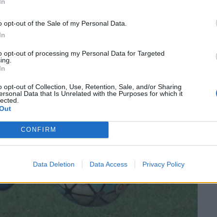
In
 la primera jornada al grup primera de la tercera
o opt-out of the Sale of my Personal Data.
In
to opt-out of processing my Personal Data for Targeted
ing.
In
o opt-out of Collection, Use, Retention, Sale, and/or Sharing
ersonal Data that Is Unrelated with the Purposes for which it
lected.
Out
CONFIRM
Data Deletion
Data Access
Privacy Policy