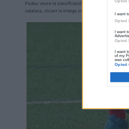
Opted 
Podeu veure la classificació després de disputar-se
catalana, clicant la imatge inferior:
I want t
Opted 
I want 
Advertis
Opted 
I want t
of my P
was col
Opted 