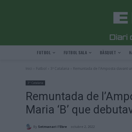
FUTBOL
FUTBOL SALA
BÀSQUET
H
Inici
Futbol
3ª Catalana
Remuntada de l'Amposta davant un J
3ª Catalana
Remuntada de l’Ampo
Maria ‘B’ que debutav
By
Setmanari l'Ebre
octubre 2, 2022