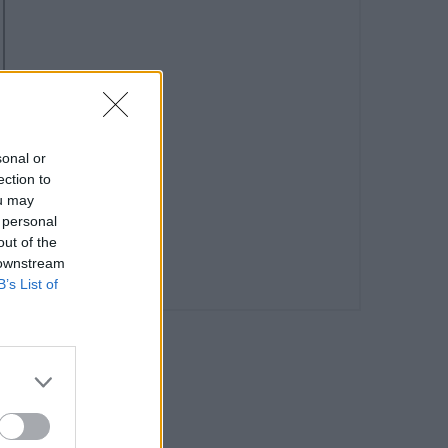
sonal or
ection to
ou may
 personal
out of the
 downstream
B’s List of