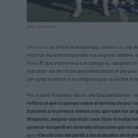
Foto: CF Amposta
L’Amposta
va iniciar la temporada, donant un cop de
retornar aquesta temporada a la segona catalana, e
Maria
B que s’estrenava a la categoria, capgirant e
marcador els de l’Aube però demostrant el perquè 
per optar al retorn a la categoria que va perdre l
Per a Santi Forastero tècnic del filial partidalenc «
v
reflexa el que va passar sobre el terreny de joc i v
Sobretot a la primera meitat crec que vam fer un gr
l’Amposta, exigint-nos molt i vam ficar-li molta inten
generar-los perill en diverses situacions que no v
que «
l’acció clau del partit a les acaballes de la