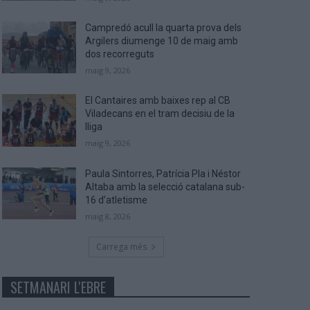
Campredó acull la quarta prova dels
Argilers diumenge 10 de maig amb
dos recorreguts
maig 9, 2026
El Cantaires amb baixes rep al CB
Viladecans en el tram decisiu de la
lliga
maig 9, 2026
Paula Sintorres, Patrícia Pla i Néstor
Altaba amb la selecció catalana sub-
16 d’atletisme
maig 8, 2026
Carrega més
SETMANARI L'EBRE