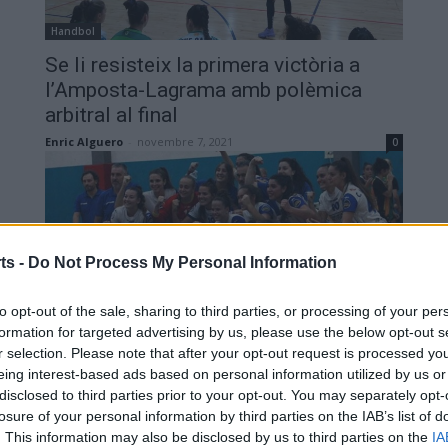
Handbol
Se li resisteix la primera victòria a
l’Amposta-Lagrama amb polèmica
arbitral al final
Enric Alguero
-
novembre 7, 2021
0
ts -
Do Not Process My Personal Information
to opt-out of the sale, sharing to third parties, or processing of your per
Handbol
formation for targeted advertising by us, please use the below opt-out s
L’Handbol Amposta juga a la pista del
r selection. Please note that after your opt-out request is processed y
eing interest-based ads based on personal information utilized by us or
líder invicte Elda Prestigio amb tots
disclosed to third parties prior to your opt-out. You may separately opt-
els pronòstics en contra
losure of your personal information by third parties on the IAB’s list of
Enric Alguero
-
octubre 30, 2021
0
. This information may also be disclosed by us to third parties on the
IA