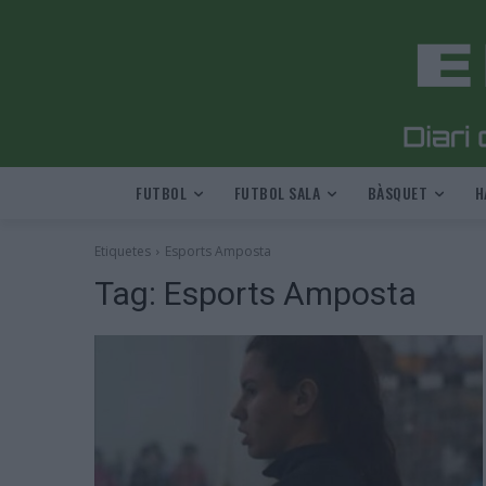
FUTBOL
FUTBOL SALA
BÀSQUET
H
Etiquetes
Esports Amposta
Tag:
Esports Amposta