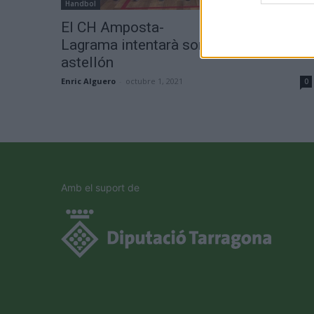
Handbol
El CH Amposta-
Lagrama intentarà sorprendre al BM C
astellón
Enric Alguero
-
octubre 1, 2021
0
Amb el suport de