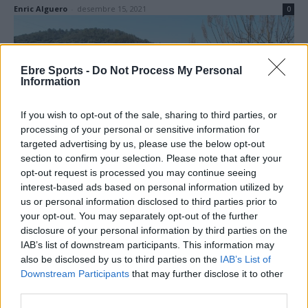
Enric Alguero
-
desembre 15, 2021
0
Ebre Sports -
Do Not Process My Personal
Information
If you wish to opt-out of the sale, sharing to third parties, or
processing of your personal or sensitive information for
targeted advertising by us, please use the below opt-out
Canicròs
section to confirm your selection. Please note that after your
Clara Bosch i Norbert Llobera dominen al
opt-out request is processed you may continue seeing
interest-based ads based on personal information utilized by
Canicros d’Amposta
us or personal information disclosed to third parties prior to
Enric Alguero
-
febrer 25, 2020
0
your opt-out. You may separately opt-out of the further
disclosure of your personal information by third parties on the
IAB’s list of downstream participants. This information may
also be disclosed by us to third parties on the
IAB’s List of
Downstream Participants
that may further disclose it to other
third parties.