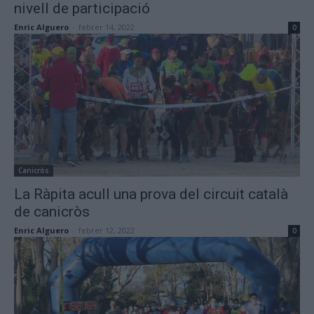
nivell de participació
Enric Alguero
-
febrer 14, 2022
0
Canicròs
La Ràpita acull una prova del circuit català
de canicròs
Enric Alguero
-
febrer 12, 2022
0