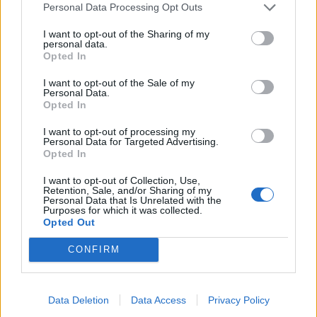
Personal Data Processing Opt Outs
I want to opt-out of the Sharing of my
Canicròs
personal data.
Opted In
Amposta acollirà la última prova del circuit
ebrenc de canicros
I want to opt-out of the Sale of my
Personal Data.
Enric Alguero
-
febrer 21, 2020
0
Opted In
I want to opt-out of processing my
Personal Data for Targeted Advertising.
Opted In
I want to opt-out of Collection, Use,
Retention, Sale, and/or Sharing of my
Personal Data that Is Unrelated with the
Purposes for which it was collected.
Opted Out
MÉS LLEGIDES
CONFIRM
La Cursa de l’Aldea segona d’etiqueta d’or
de la Running Sèries Terres de l’Ebre
Data Deletion
Data Access
Privacy Policy
maig 9, 2026