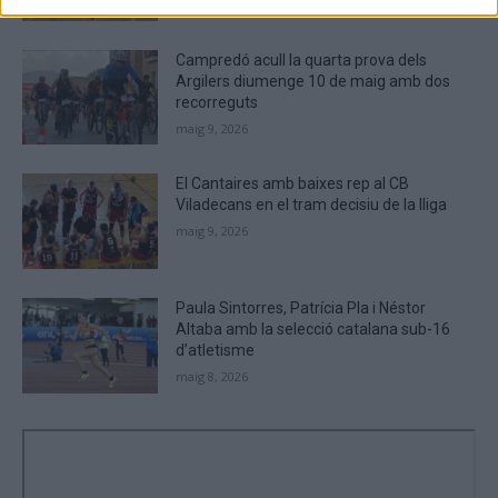
Campredó acull la quarta prova dels
Argilers diumenge 10 de maig amb dos
recorreguts
maig 9, 2026
El Cantaires amb baixes rep al CB
Viladecans en el tram decisiu de la lliga
maig 9, 2026
Paula Sintorres, Patrícia Pla i Néstor
Altaba amb la selecció catalana sub-16
d’atletisme
maig 8, 2026