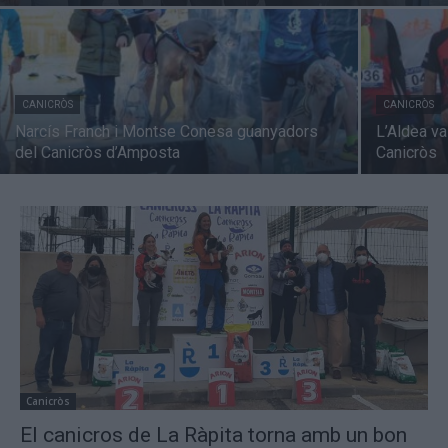
CANICRÒS
CANICRÒS
Narcís Franch i Montse Conesa guanyadors
L’Aldea va
del Canicròs d’Amposta
Canicròs
Canicròs
El canicros de La Ràpita torna amb un bon